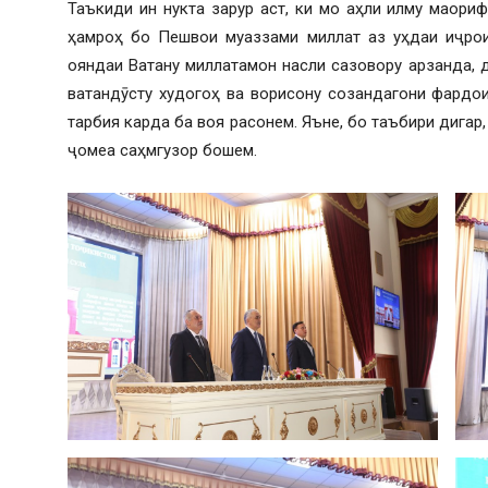
Таъкиди ин нукта зарур аст, ки мо аҳли илму маори
ҳамроҳ бо Пешвои муаззами миллат аз уҳдаи иҷрои
ояндаи Ватану миллатамон насли сазовору арзанда, 
ватандӯсту худогоҳ ва ворисону созандагони фардо
тарбия карда ба воя расонем. Яъне, бо таъбири дигар
ҷомеа саҳмгузор бошем.