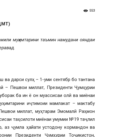
553
 ДМТ)
 омили муҳимтарини таъмин намудани ояндаи
еравад.
ш ва дарси сулҳ – 1-уми сентябр бо тантана
лӣ – Пешвои миллат, Президенти Ҷумҳурии
уборак ба ин ё он муассисаи олӣ ва миёнаи
уҳимтарини иҷтимоии мамлакат – мактабу
 Пешвои миллат, муҳтарам Эмомалӣ Раҳмон
ссисаи таҳсилоти миёнаи умумии №19 таҷлил
ф, аз ҷумла ҳайати устодону кормандон ва
ронии Президенти Ҷумҳурии Тоҷикистон,