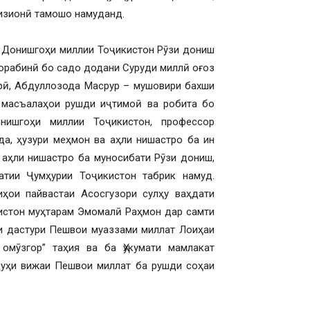
изионӣ тамошо намуданд.
и Донишгоҳи миллии Тоҷикистон Рӯзи дониш
Чорабинӣ бо садо додани Суруди миллӣ оғоз
урӣ, Абдуллозода Масрур – мушовири бахши
 масъалаҳои рушди иҷтимоӣ ва робита бо
ишгоҳи миллии Тоҷикистон, профессор
, ҳузури меҳмон ва аҳли нишастро ба ин
 аҳли нишастро ба муносибати Рӯзи дониш,
тии Ҷумҳурии Тоҷикистон табрик намуд.
ҳои пайвастаи Асосгузори сулҳу ваҳдати
истон муҳтарам Эмомалӣ Раҳмон дар самти
қи дастури Пешвои муаззами миллат Лоиҳаи
мӯзгор” таҳия ва ба Ҳукумати мамлакат
ҷуҳи вижаи Пешвои миллат ба рушди соҳаи