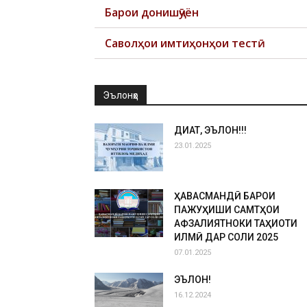
Барои донишҷӯён
Саволҳои имтиҳонҳои тестӣ
Эълонҳо
ДИҚҚАТ, ЭЪЛОН!!!
23.01.2025
ҲАВАСМАНДӢ БАРОИ
ПАЖУҲИШИ САМТҲОИ
АФЗАЛИЯТНОКИ ТАҲҚИҚОТИ
ИЛМӢ ДАР СОЛИ 2025
07.01.2025
ЭЪЛОН!
16.12.2024