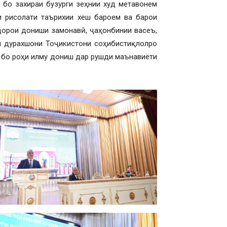
ф бо захираи бузурги зеҳнии худ метавонем
 рисолати таърихии хеш бароем ва барои
дорои дониши замонавӣ, ҷаҳонбинии васеъ,
и дурахшони Тоҷикистони соҳибистиқлолро
, бо роҳи илму дониш дар рушди маънавиёти