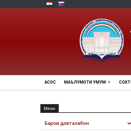
АСОСӢ
МАЪЛУМОТИ УМУМӢ
СОХТ
Меню
Барои довталабон