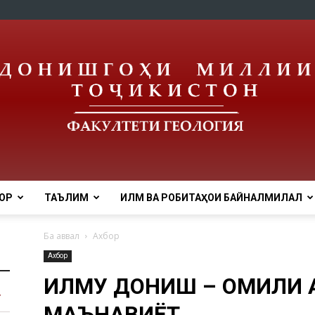
ОР
ТАЪЛИМ
ИЛМ ВА РОБИТАҲОИ БАЙНАЛМИЛАЛӢ
tnu
Ба аввал
Ахбор
Ахбор
ИЛМУ ДОНИШ – ОМИЛИ 
МАЪНАВИЁТ