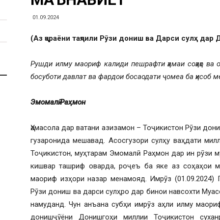
01.09.2024
(Аз ҷараёни таҷлили Рӯзи дониш ва Дарси сулҳ дар
Рушди илму маориф калиди пешрафти ҳамаи соҳаҳо ва
босуботи давлат ва фардои босаодати ҷомеа ба ҳисоб м
Эмомалӣ Раҳмон
Ҳамасола дар ватани азизамон – Тоҷикистон Рӯзи дони
гузаронида мешавад. Асосгузори сулҳу ваҳдати мил
Тоҷикистон, муҳтарам Эмомалӣ Раҳмон дар ин рӯзи м
кишвар ташриф оварда, роҷеъ ба яке аз соҳаҳои м
маориф изҳори назар менамояд. Имрӯз (01.09.2024)
Рӯзи дониш ва дарси сулҳро дар бинои навсохти Муа
намуданд. Чун анъана субҳи имрӯз аҳли илму маори
донишҷӯёни Донишгоҳи миллии Тоҷикистон сухан