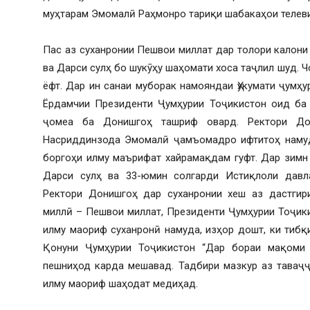
муҳтарам Эмомалӣ Раҳмонро тариқи шабакаҳои телев
Пас аз суханронии Пешвои миллат дар толори калон
ва Дарси сулҳ бо шукӯҳу шаҳомати хоса таҷлил шуд. 
ёфт. Дар ин санаи муборак намояндаи Ҳукумати ҷумҳ
Ёрдамчии Президенти Ҷумҳурии Тоҷикистон оид ба
ҷомеа ба Донишгоҳ ташриф овард. Ректори Дон
Насриддинзода Эмомалӣ ҷамъомадро ифтитоҳ намуда
боргоҳи илму маърифат хайрамақдам гуфт. Дар зимн
Дарси сулҳ ва 33-юмин солгарди Истиқлоли давла
Ректори Донишгоҳ дар суханронии хеш аз дастгири
миллӣ – Пешвои миллат, Президенти Ҷумҳурии Тоҷик
илму маориф суханронӣ намуда, изҳор дошт, ки тиб
Қонуни Ҷумҳурии Тоҷикистон “Дар бораи мақоми о
пешниҳод карда мешавад. Тадбири мазкур аз таваҷ
илму маориф шаҳодат медиҳад.