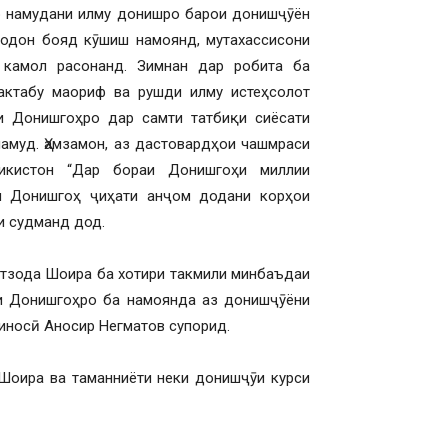
р намудани илму донишро барои донишҷӯён
тодон бояд кӯшиш намоянд, мутахассисони
 камол расонанд. Зимнан дар робита ба
актабу маориф ва рушди илму истеҳсолот
и Донишгоҳро дар самти татбиқи сиёсати
амуд. Ҳамзамон, аз дастовардҳои чашмраси
ҷикистон “Дар бораи Донишгоҳи миллии
и Донишгоҳ ҷиҳати анҷом додани корҳои
и судманд дод.
тзода Шоира ба хотири такмили минбаъдаи
и Донишгоҳро ба намоянда аз донишҷӯёни
иносӣ Аносир Негматов супорид.
Шоира ва таманниёти неки донишҷӯи курси