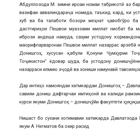
Абдуллозода М. зимни ироаи номаи табрикотӣ аз ба
вазифаи аввалиндараҷа номида, таъкид кард, ки ус
хуб ва ба талаботи бозори меҳнат ҷавобгӯро ба
дастгириҳои Пешвои муаззами миллат нисбат ба м
ибрози андеша намуда, саҳми устодону кормандон
маорифпарваронаи Пешвои миллат назаррас арзёбӣ н
Донишгоҳ, хусусан қабули Қонуни Ҷумҳурии То
Тоҷикистон” ёдовар шуда, ба устодону донишҷӯён
назарраси илмию эҷодӣ ва хониши намунавӣ тавсияҳо
Дар интиҳо намояндаи хатмкардаи Донишгоҳ – Давла
савияи дониш дафтарчаи имтиҳонӣ ва калиди рамзи
курси якуми Донишгоҳ – донишҷӯйи факултети ҳуқуқш
Нишаст бо сухани хотимавии хатмкарда Давлатзода 
якум А. Негматов ба охир расид.