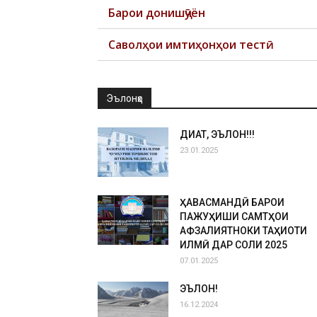
Барои донишҷӯён
Саволҳои имтиҳонҳои тестӣ
Эълонҳо
ДИҚҚАТ, ЭЪЛОН!!!
23.01.2025
ҲАВАСМАНДӢ БАРОИ
ПАЖУҲИШИ САМТҲОИ
АФЗАЛИЯТНОКИ ТАҲҚИҚОТИ
ИЛМӢ ДАР СОЛИ 2025
07.01.2025
ЭЪЛОН!
16.12.2024