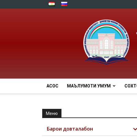
АСОСӢ
МАЪЛУМОТИ УМУМӢ
СОХТ
Меню
Барои довталабон