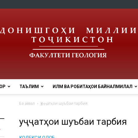
ОР
ТАЪЛИМ
ИЛМ ВА РОБИТАҲОИ БАЙНАЛМИЛАЛӢ
tnu
Ба аввал
Ҳуҷҷатҳои шуъбаи тарбия
Ҳуҷҷатҳои шуъбаи тарбия
КОДЕКСИ ОДОБ