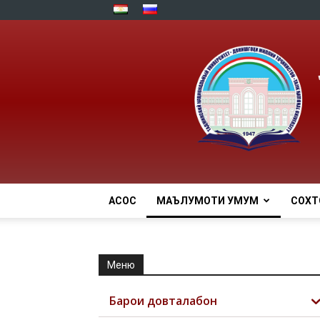
АСОСӢ
МАЪЛУМОТИ УМУМӢ
СОХТ
Меню
Барои довталабон