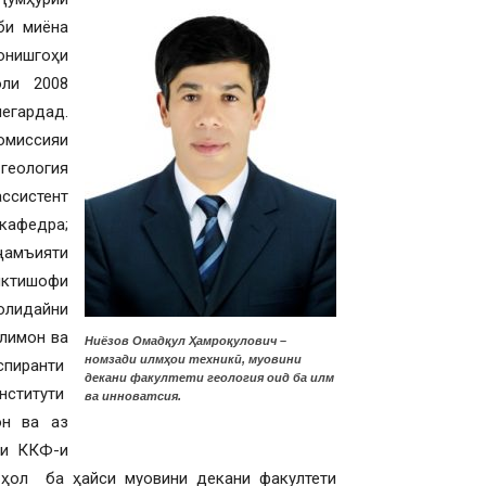
би миёна
онишгоҳи
оли 2008
егардад.
омиссияи
 геология
ссистент
 кафедра;
ҷамъияти
иктишофи
олидайни
олимон ва
Ниёзов Омадқул Ҳамроқулович –
номзади илмҳои техникӣ, муовини
спиранти
декани факултети геология оид ба илм
нститути
ва инноватсия.
он ва аз
фи ККФ-и
 ҳол ба ҳайси муовини декани факултети