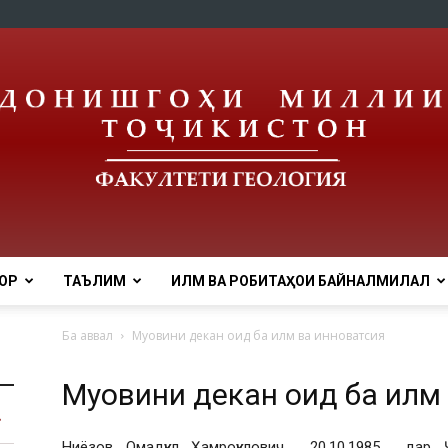
ОР
ТАЪЛИМ
ИЛМ ВА РОБИТАҲОИ БАЙНАЛМИЛАЛӢ
tnu
Ба аввал
Муовини декан оид ба илм ва инноватсия
Муовини декан оид ба илм
Ниёзов Омадқул Ҳамроқулович 20.10.1985 дар 