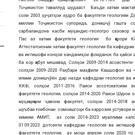
Тоҷикистон таваллуд шудааст. Баъди хатми макта
соли 2003 ҳуҷатҳои худро ба факултети геологияи Д
миллии Тоҷикистон супорида, донишҷӯ гашта с
сарбаландона касби муҳандис-геологро сазовор м
Пас аз хатми факултети геология бо қарори К
Аттестатсионии хатми факултет геология ба кафедраи
ва иктишофи конҳои канданиҳои фоиданок ба ҳайси а
ба кор қабул мешавад. Солҳои 2009-2014 ассистенти
солҳои 2009-2020 Раҳбари маҳфили Кашшофон ва 
илмии донишҷӯён дар назди кафедраи геология ва 
ККФ; солҳои 2011-2016 Раиси ассотсиатсияи в
факултети геология; солҳои 2014-2020 Раиси Шурои 
муҳақкиқони ҷавони факултет; солҳои 2014-2018 а
шуъбаи ғоибонаи озмоишгоҳи ба каррозия устувори и
химияи АМИТ; аз соли 2014-2023 муаллими кал
01.09.2023 дотсенти кафедраи геология ва иктишо
факултети геология; аз моҳи апрели соли 2020 то