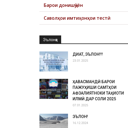
Барои донишҷӯён
Саволҳои имтиҳонҳои тестӣ
Эълонҳо
ДИҚҚАТ, ЭЪЛОН!!!
23.01.2025
ҲАВАСМАНДӢ БАРОИ
ПАЖУҲИШИ САМТҲОИ
АФЗАЛИЯТНОКИ ТАҲҚИҚОТИ
ИЛМӢ ДАР СОЛИ 2025
07.01.2025
ЭЪЛОН!
16.12.2024