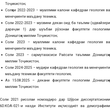
Тоҷикистон;
Солҳои 2022-2023 – муаллими калони кафедраи геология ва
менеҷменти маъдану техника;
Соли 2022-2023 – муовини декан оид ба таълим (эдвайзери
дараҷаи 1) дар шуъбаи рӯзонаи факултети геологияи
Донишгоҳи миллии Тоҷикистон;
Соли 2023 – муаллими калони кафедраи геология ва
менеҷменти маъдану техника;
Соли 2023 – сармутахасиси Раёсати таълими Донишгоҳи
миллии Тоҷикистон;
Соли 2024-2025 – мудири кафедраи геология ва менеҷменти
маъдану техникаи факултети геология;
Аз 15.08.2025 – декани факултети геологияи Донишгоҳи
миллии Тоҷикистон.
Соли 2021 рисолаи номзадиро дар Шӯрои диссертатсионии
6D.КOA-021-и назди Институти иқтисодиёт ва демографияи