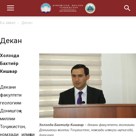
Ба аввал
Декан
Декан
Холзода
Бахтиёр
Кишвар
Декани
факултети
геологияи
Донишгоҳи
миллии
Холзода Бахтиёр Кишвар
– декани факултети геологияи
Тоҷикистон,
Донишгоҳи миллии Тоҷикистон, номзади илмҳои иқтисодӣ,
номзади илмҳои
дотсент