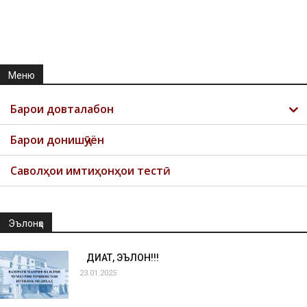
Меню
Барои довталабон
Барои донишҷӯён
Саволҳои имтиҳонҳои тестӣ
Эълонҳо
ДИҚҚАТ, ЭЪЛОН!!!
23.01.2025