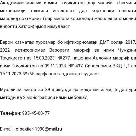
Академияи миллии илмҳои Тоҷикистон дар мавзӯи: «Такмили
механизмҳои ташкили истеҳсолот дар корхонаҳои саноати
масолеҳи сохтмонӣ» (дар мисоли корхонаҳои масолеҳи сохтмонии
вилояти Хатлон) ҳимоя намудааст.
Барои хизматҳои пурсамар бо ифтихорномаҳои ДМТ солҳои 2017,
2022, ифтихорномаи Вазорати маориф ва илми Ҷумҳурии
Тоҷикистон аз 15.03.2023. №277, нишонаи Аълочии маориф ва
илми Тоҷикистон аз 09.11.2023. №1437, Сипосномаи ВКД ҶТ аз
15.11.2023 №765 сарфароз гардонида шудааст.
Муаллифи зиёда аз 39 фишурда ва мақолаи илмӣ, 5 дастури
методӣ ва 2 монографияи илмӣ мебошад.
Телефон
: 985-45-00-77
E-mail:
x-baxtier-1990@mail.ru