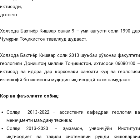
иқтисодӣ,
дотсент
Холзода Бахтиёр Кишвар санаи 9 – уми августи соли 1990 дар
Ҷумҳурии Тоҷикистон таваллуд шудааст.
Холзода Бахтиёр Кишвар соли 2013 шуъбаи рӯзонаи факултети
геологияи Донишгоҳи миллии Тоҷикистон, ихтисоси 06080100 –
иқтисод ва идора дар корхонаҳои саноати кӯҳӣ ва геологияи
иктишофӣ бо ихтисоси муҳандис-иқтисодҷӣ хатм намудааст.
Кор ва фаъолияти собиқа:
Солҳои 2013-2022 – ассистенти кафедраи геология ва
менеҷменти маъдану техника;
Солҳои 2013-2020 – ҳамзамон, унвонҷӯйи Институти
иқтисодиёт ва таҳлили системавии рушди кишоварзии