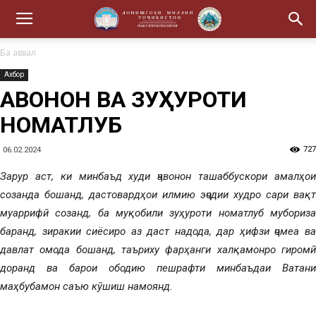
Ба аввал
Ахбор
ҶАВОНОН ВА ЗУҲУРОТИ
НОМАТЛУБ
727
06.02.2024
Зарур аст, ки минбаъд худи ҷавонон ташаббускори амалҳои
созанда бошанд, дастовардҳои илмию эҷодии худро сари вақт
муаррифӣ созанд, ба муқобили зуҳуроти номатлуб мубориза
баранд, зиракии сиёсиро аз даст надода, дар ҳифзи ҷомеа ва
давлат омода бошанд, таъриху фарҳанги халқамонро гиромӣ
доранд ва барои ободию пешрафти минбаъдаи Ватани
маҳбубамон саъю кӯшиш намоянд.