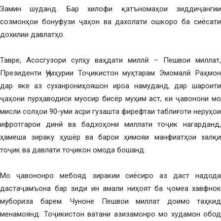
Замин шуданд. Бар хилофи қатъномаҳои зиддиҷангии
созмонҳои бонуфузи ҷаҳон ва дахолати ошкоро ба сиёсати
дохилии давлатҳо.
Тавре, Асосгузори сулҳу ваҳдати миллӣ – Пешвои миллат,
Президенти Ҷумҳурии Тоҷикистон муҳтарам Эмомалӣ Раҳмон
дар яке аз суханрониҳояшон ироа намуданд, дар шароити
ҷаҳони пурҳаводиси муосир бисёр муҳим аст, ки ҷавонони мо
мисли солҳои 90-уми асри гузашта фирефтаи таблиғоти неруҳои
ифротгарои динӣ ва бадхоҳони миллати тоҷик нагарданд,
ҳамеша зираку ҳушёр ва барои ҳимояи манфиатҳои халқи
тоҷик ва давлати тоҷикон омода бошанд.
Мо ҷавононро мебояд зиракии сиёсиро аз даст надода
дастаҷамъона бар зиди ин амали ниҳоят ба ҷомеа хавфнок
мубориза барем. Чуноне Пешвои миллат доимо таҳкид
менамоянд: Тоҷикистон ватани азизамонро мо худамон обод