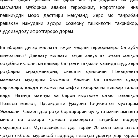
масъалаи мубориза алайҳи терроризму ифротгароӣ низ
пешниҳоди моро дастгирӣ мекунанд. Зеро мо таҷрибаи
решакан намудани зуҳури созмону ташкилоти тахрибкор,
ҷудоиандозу ифротгароро дорем.
Ба ибораи дигар миллати тоҷик чеҳраи терроризмро ба хубӣ
шинохтааст! Давлату миллати тоҷик ҳанӯз аз оғози солҳои
соҳибистиқлолӣ, ки кишвар ба ҷанги таҳмилӣ кашида шуд, зери
роҳбарии хирадмандона, сиёсати одилонаи Президенти
мамлакат муҳтарам Эмомалӣ Раҳмон ба таъмини сулҳи
сартосарӣ, ваҳдати комил ва ҳифзи якпорчагии кишвар талош
кард. Натиҷа маълум ва барои имрӯзиён саъю талошҳои
Пешвои миллат, Президенти Ҷумҳурии Тоҷикистон муҳтарам
Эмомалӣ Раҳмон дар роҳи барқарории сулҳ, таъмини амнияти
миллӣ ва эъмори ҷомеаи демократӣ таҷрибаи нодиру
омӯзанда аст. Муттаасифона, дар зарфи 20 соли охир авзои
ҷаҳон якбора мураккаб гардида, гӯшаҳои даргир дар курраи