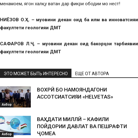
менамоем, ягон халқу ватан дар фикри ободии мо нест!
НИЁЗОВ О.Ҳ. – муовини декан оид ба илм ва инноватсияи
факултети геологияи ДМТ
САФАРОВ Л.Ҷ. – муовини декан оид бакорҳои тарбиявии
факултети геологияи ДМТ
ЭТО МОЖЕТ БЫТЬ ИНТЕРЕСНО
ЕЩЕ ОТ АВТОРА
ВОХӮРӢ БО НАМОЯНДАГОНИ
АССОТСИАТСИЯИ «HELVETAS»
Ахбор
ВАҲДАТИ МИЛЛӢ – КАФИЛИ
ПОЙДОРИИ ДАВЛАТ ВА ПЕШРАФТИ
ҶОМЕА
Ахбор