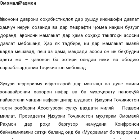
Эмомалӣ Раҳмон
Ҷавонони даврони соҳибистиқлол дар рушду инкишофи давлат
ҳамчун неруи созанда ва дар пешрафти ҷомеа нақши бузург
доранд. Ҷавонони мамлакат дар ҳама соҳаҳо такягоҳи асосии
давлат мебошанд. Ҳар як тадбире, ки дар мамлакат амалӣ
карда мешавад, пеш аз ҳама, мақсади асоси он ин беҳбудии
ҳаёти мо – ҷавонон ба хотири ояндаи некӣ ва ободию
сарсабзгардонии Тоҷикистон мебошад.
Зуҳури терроризму ифротгароӣ дар минтақа ва дунё омили
хонавайронии ҳазорон нафар ва ба муҳоҷирату паноҳҷӯӣ
пайвастани чандин нафари дигар шудааст. Ҷумҳурии Тоҷикистон
таҳти роҳбарии Асосгузори сулҳу ваҳдати миллӣ – Пешвои
миллат, Президенти Ҷумҳурии Тоҷикистон муҳтарам Эмомалӣ
Раҳмон дар роҳи баргузор намудани Конфронси
байналмилалии сатҳи баланд оид ба «Муқовимат бо терроризм