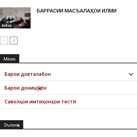
БАРРАСИИ МАСЪАЛАҲОИ ИЛМИ
Ахбор
Меню
Барои довталабон
Барои донишҷӯён
Саволҳои имтиҳонҳои тестӣ
Эълонҳо