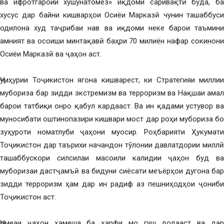
ва ифротгароии хушунатомез» иқдоми саривақтӣ буда, ба
хусус дар байни кишварҳои Осиёи Марказӣ чунин ташаббуси
одилона худ таҷрибаи нав ва иқдоми неке барои таъмини
амният ва осоиши минтақавӣ баҳри 70 милиён нафар сокинони
Осиёи Марказӣ ва ҷаҳон аст.
Ҷумҳурии Тоҷикистон ягона кишварест, ки Стратегияи миллии
мубориза бар зидди экстремизм ва терроризм ва Нақшаи амал
барои татбиқи онро қабул кардааст. Ва ин қадами устувор ва
муносибати оштинопазири кишвари мост дар роҳи мубориза бо
зуҳуроти номатлуби ҷаҳони муосир. Роҳбарияти Ҳукумати
Тоҷикистон дар таърихи начандон тӯлонии давлатдории миллӣ
ташаббускори силсилаи масоили калидии ҷаҳон буд ва
муборизаи дастҷамъӣ ва бидуни сиёсати меъёрҳои дугона бар
зидди терроризм ҳам дар ин радиф аз пешниҳодҳои ҷониби
Тоҷикистон аст.
Ҷомеаи ҷаҳон ҳамеша ба ҳарфи мо гуш додааст ва дар