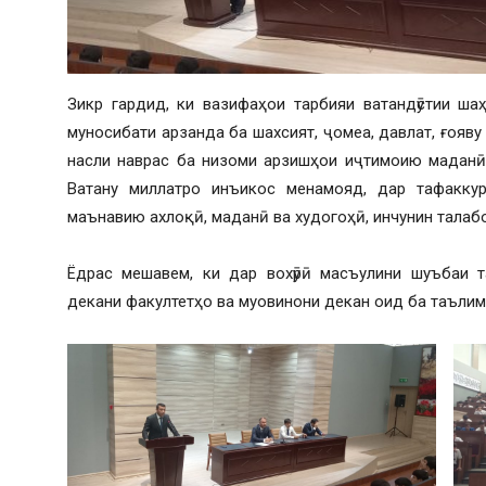
Зикр гардид, ки вазифаҳои тарбияи ватандӯстии ша
муносибати арзанда ба шахсият, ҷомеа, давлат, ғояву
насли наврас ба низоми арзишҳои иҷтимоию маданӣ,
Ватану миллатро инъикос менамояд, дар тафакку
маънавию ахлоқӣ, маданӣ ва худогоҳӣ, инчунин тала
Ёдрас мешавем, ки дар вохӯрӣ масъулини шуъбаи т
декани факултетҳо ва муовинони декан оид ба таълим