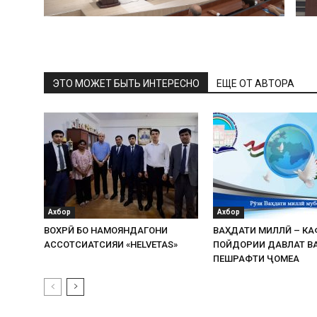
ЭТО МОЖЕТ БЫТЬ ИНТЕРЕСНО
ЕЩЕ ОТ АВТОРА
Ахбор
Ахбор
ВОХӮРӢ БО НАМОЯНДАГОНИ
ВАҲДАТИ МИЛЛӢ – К
АССОТСИАТСИЯИ «HELVETAS»
ПОЙДОРИИ ДАВЛАТ В
ПЕШРАФТИ ҶОМЕА