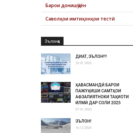
Барои донишҷӯён
Саволҳои имтиҳонҳои тестӣ
Эълонҳо
ДИҚҚАТ, ЭЪЛОН!!!
23.01.2025
ҲАВАСМАНДӢ БАРОИ
ПАЖУҲИШИ САМТҲОИ
АФЗАЛИЯТНОКИ ТАҲҚИҚОТИ
ИЛМӢ ДАР СОЛИ 2025
07.01.2025
ЭЪЛОН!
16.12.2024