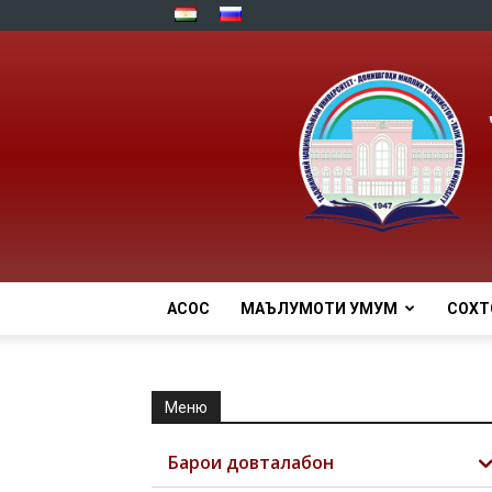
АСОСӢ
МАЪЛУМОТИ УМУМӢ
СОХТ
Меню
Барои довталабон