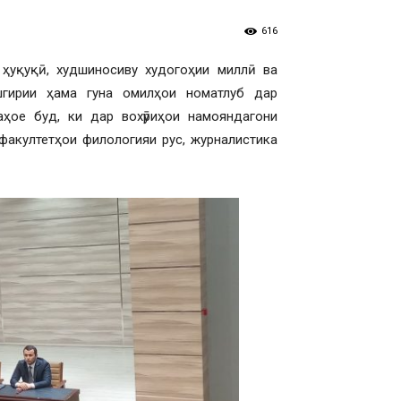
616
 ҳуқуқӣ, худшиносиву худогоҳии миллӣ ва
шгирии ҳама гуна омилҳои номатлуб дар
ҳое буд, ки дар вохӯриҳои намояндагони
факултетҳои филологияи рус, журналистика