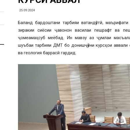
25.09.2024
Баланд бардоштани тарбияи ватандӯстӣ, маърифати
зиракии сиёсии ҷавонон василаи пешрафт ва пе
ҷомеамаҳсуб меёбад. Ин мавзу аз ҷумлаи масъала
шуъбаи тарбияи ДМТ бо донишҷӯёни курсҳои аввали 
ва геология баррасӣ гардид.