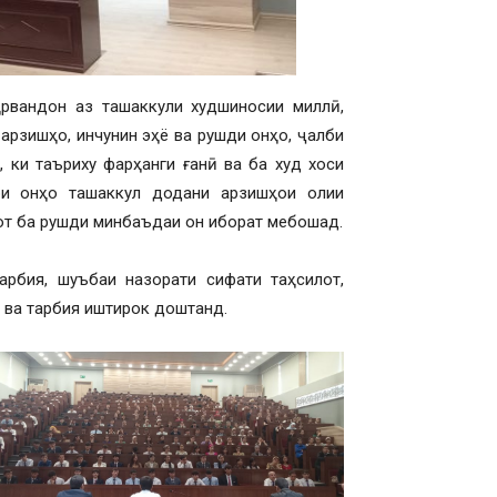
ҳрвандон аз ташаккули худшиносии миллӣ,
 арзишҳо, инчунин эҳё ва рушди онҳо, ҷалби
 ки таъриху фарҳанги ғанӣ ва ба худ хоси
ри онҳо ташаккул додани арзишҳои олии
бот ба рушди минбаъдаи он иборат мебошад.
арбия, шуъбаи назорати сифати таҳсилот,
 ва тарбия иштирок доштанд.