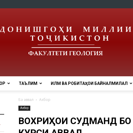
ОР
ТАЪЛИМ
ИЛМ ВА РОБИТАҲОИ БАЙНАЛМИЛАЛӢ
tnu
Ба аввал
Ахбор
Ахбор
ВОХӮРИҲОИ СУДМАНД БО
КУРСИ АВВАЛ