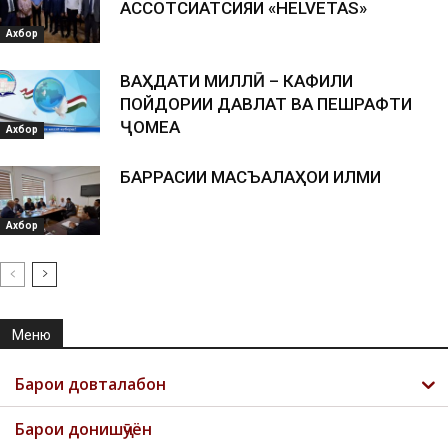
АССОТСИАТСИЯИ «HELVETAS»
Ахбор
ВАҲДАТИ МИЛЛӢ – КАФИЛИ
ПОЙДОРИИ ДАВЛАТ ВА ПЕШРАФТИ
ҶОМЕА
Ахбор
БАРРАСИИ МАСЪАЛАҲОИ ИЛМИ
Ахбор
Меню
Барои довталабон
Барои донишҷӯён