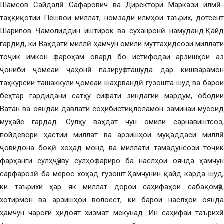
Шамсов Сайдалӣ Сафарович ва Директори Маркази илмӣ-
таҳқиқотии Пешвои миллат, номзади илмҳои таърих, дотсент
Шарипов Ҷамолиддин иштирок ва суханронӣ намуданд.Қайд
гардид, ки Ваҳдати миллӣ ҳамчун омили муттаҳидсози миллати
тоҷик имкон фароҳам овард бо истифодаи арзишҳои аз
ҷониби ҷомеаи ҷаҳонӣ пазируфташуда дар кишварамон
таҳкурсии ташаккули ҷомеаи шаҳрвандӣ гузошта шуд ва барои
беҳтар гардидани сатҳу сифати зиндагии мардум, ободии
Ватан ва ояндаи давлати соҳибистиқлоламон заминаи мусоид
муҳайё гардад. Сулҳу ваҳдат чун омили сарнавиштсоз,
пойдевори ҳастии миллат ва арзишҳои муқаддаси миллӣ
ҷовидона боқӣ хоҳад монд ва миллати тамадунсози тоҷик
фарҳанги сулҳҷӯиву сулҳофариро ба наслҳои оянда ҳамчун
сарфарозӣ ба мерос хоҳад гузошт.Ҳамчунин қайд карда шуд,
ки таърихи ҳар як миллат дорои саҳифаҳои сабақомӯз,
хотирмон ва арзишҳои волоест, ки барои наслҳои оянда
ҳамчун чароғи ҳидоят хизмат мекунад. Ин саҳифаи таърихӣ