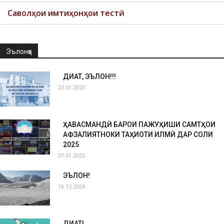
Саволҳои имтиҳонҳои тестӣ
Эълонҳо
ДИҚҚАТ, ЭЪЛОН!!!
23.01.2025
ҲАВАСМАНДӢ БАРОИ ПАЖУҲИШИ САМТҲОИ
АФЗАЛИЯТНОКИ ТАҲҚИҚОТИ ИЛМӢ ДАР СОЛИ
2025
07.01.2025
ЭЪЛОН!
16.12.2024
ДИҚҚАТ!