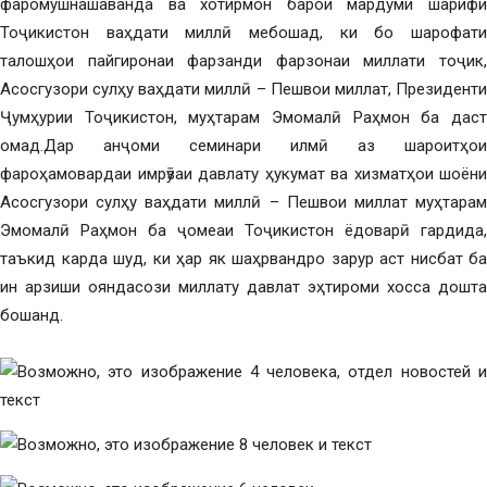
фаромушнашаванда ва хотирмон барои мардуми шарифи
Тоҷикистон ваҳдати миллӣ мебошад, ки бо шарофати
талошҳои пайгиронаи фарзанди фарзонаи миллати тоҷик,
Асосгузори сулҳу ваҳдати миллӣ – Пешвои миллат, Президенти
Ҷумҳурии Тоҷикистон, муҳтарам Эмомалӣ Раҳмон ба даст
омад.Дар анҷоми семинари илмӣ аз шароитҳои
фароҳамовардаи имрӯзаи давлату ҳукумат ва хизматҳои шоёни
Асосгузори сулҳу ваҳдати миллӣ – Пешвои миллат муҳтарам
Эмомалӣ Раҳмон ба ҷомеаи Тоҷикистон ёдоварӣ гардида,
таъкид карда шуд, ки ҳар як шаҳрвандро зарур аст нисбат ба
ин арзиши ояндасози миллату давлат эҳтироми хосса дошта
бошанд.