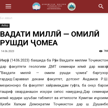
Ба аввал
Ахбор
ВАҲДАТИ МИЛЛӢ — ОМИЛӢ
РУШДИ ҶОМЕА
784
14.06.2023
Имрӯз (14.06.2023) бахшида ба Рӯзи Ваҳдати миллии Тоҷикистон
дар факултети геологияи ДМТ семинари илмӣ дар мавзӯи
“Ваҳдати миллӣ — омили рушди ҷомеа” баргузор
гардид.Сараввал декани факултет, дотсент Андамов Р.Ш.
меҳмононро ба факултет хайрамақдам гуфта, ба онҳо барои
ташриф оварданашон изҳори сипос намуданд.Дар семинари
илмӣ мудири шуъбаи таблиғот ва иттилооти Кумитаи иҷроияи
Ҳизби Халқии Демократии Тоҷикистон дар ш. Душанбе