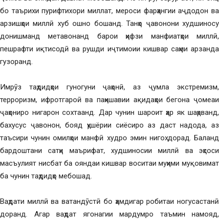
бо таърихи пурифтихори миллат, мероси фарҳангии аҷдодон ва
арзишҳои миллӣ хуб ошно бошанд. Танҳо ҷавонони худшиносу
донишманд метавонанд барои ҳифзи манфиатҳои миллӣ,
пешрафти иқтисодӣ ва рушди иҷтимоии кишвар саҳми арзанда
гузоранд.
Имрӯз таҳдидҳои гуногуни ҷаҳонӣ, аз ҷумла экстремизм,
терроризм, ифротгароӣ ва паҳншавии ақидаҳои бегона ҷомеаи
ҷаҳониро нигарон сохтаанд. Дар чунин шароит ҳар як шаҳрванд,
бахусус ҷавонон, бояд ҳушёрии сиёсиро аз даст надода, аз
таъсири чунин омилҳои манфӣ худро эмин нигоҳ дорад. Баланд
бардоштани сатҳи маърифат, худшиносии миллӣ ва эҳсоси
масъулият нисбат ба ояндаи кишвар воситаи муҳими муқовимат
ба чунин таҳдидҳо мебошад.
Ваҳдати миллӣ ва ватандӯстӣ бо ҳамдигар робитаи ногусастанӣ
доранд. Агар ваҳдат ягонагии мардумро таъмин намояд,