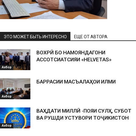
ЭТО МОЖЕТ БЫТЬ ИНТЕРЕСНО
ЕЩЕ ОТ АВТОРА
ВОХӮРӢ БО НАМОЯНДАГОНИ
АССОТСИАТСИЯИ «HELVETAS»
Ахбор
БАРРАСИИ МАСЪАЛАҲОИ ИЛМИ
Ахбор
ВАҲДАТИ МИЛЛӢ -ПОЯИ СУЛҲ, СУБОТ
ВА РУШДИ УСТУВОРИ ТОҶИКИСТОН
Ахбор