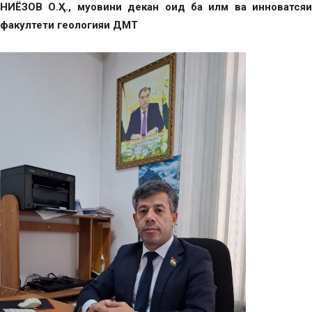
НИЁЗОВ О.Ҳ., муовини декан оид ба илм ва инноватсяи
факултети геологияи ДМТ