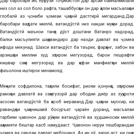
Дар баробари ин, нуфузи Тоҷикистон дар арсаи байналмилалӣ
низ сол аз сол боло рафта, ташаббусҳои он дар ҳалли масъалаҳои
глобалӣ аз ҷониби ҷомеаи ҷаҳонӣ дастгирӣ мегарданд.Дар
баробари ваҳдати миллӣ, ватандӯстӣ низ нақши муҳим дорад.
Ватандӯстӣ маънои танҳо дӯст доштани Ватанро надорад,
балки масъулияти шаҳрвандиро дар назди давлат ва ҷомеа
ифода мекунад. Шахси ватандӯст ба таърих, фарҳанг, забон ва
арзишҳои миллии худ эҳтиром мегузорад, барои пешрафти
кишвар саҳм мегузорад ва дар ҳифзи манфиатҳои миллӣ
фаъолона иштирок менамояд.
Меҳнати софдилона, таҳсили босифат, риояи қонунҳо, эҳтироми
рамзҳои давлатӣ ва саҳмгузорӣ дар ободии диёр аз зуҳуроти
асосии ватандӯстӣ ба ҳисоб мераванд.Дар ҷаҳони муосир, ки
равандҳои ҷаҳонишавӣ босуръат ҷараён доранд, масъалаи
тарбияи ҷавонон дар рӯҳияи ватандӯстӣ ва худшиносии миллӣ
аҳамияти бештар касб намудааст. Ҷавонон неруи пешбарандаи
ҷомеа ва ояндаи давлат мебошанд. Аз ин рӯ, зарур аст, ки онҳо