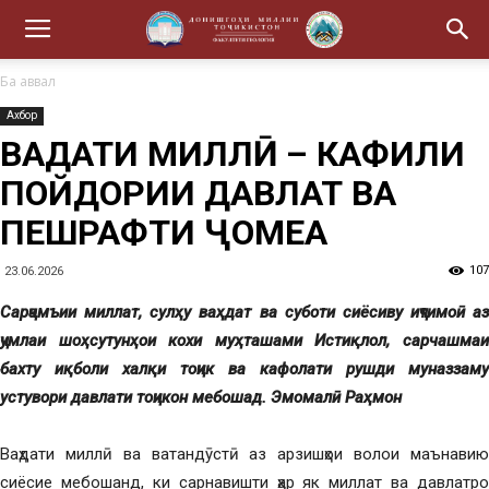
Ба аввал
Ахбор
ВАҲДАТИ МИЛЛӢ – КАФИЛИ
ПОЙДОРИИ ДАВЛАТ ВА
ПЕШРАФТИ ҶОМЕА
107
23.06.2026
Сарҷамъии миллат, сулҳу ваҳдат ва суботи сиёсиву иҷтимоӣ аз
ҷумлаи шоҳсутунҳои кохи муҳташами Истиқлол, сарчашмаи
бахту иқболи халқи тоҷик ва кафолати рушди муназзаму
устувори давлати тоҷикон мебошад. Эмомалӣ Раҳмон
Ваҳдати миллӣ ва ватандӯстӣ аз арзишҳои волои маънавию
сиёсие мебошанд, ки сарнавишти ҳар як миллат ва давлатро