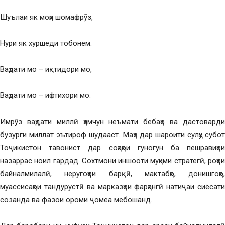
Шуълаи як моҳи шомафрӯз,
Нури як хуршеди тобонем.
Ваҳдати мо – иқтидори мо,
Ваҳдати мо – ифтихори мо.
Имрӯз ваҳдати миллӣ ҳамчун неъмати бебаҳо ва дастоварди
бузурги миллат эътироф шудааст. Маҳз дар шароити сулҳу субот
Тоҷикистон тавонист дар соҳаҳои гуногун ба пешравиҳои
назаррас ноил гардад. Сохтмони иншооти муҳими стратегӣ, роҳҳои
байналмилалӣ, неругоҳҳои барқӣ, мактабҳо, донишгоҳҳо,
муассисаҳои тандурустӣ ва марказҳои фарҳангӣ натиҷаи сиёсати
созанда ва фазои ороми ҷомеа мебошанд.