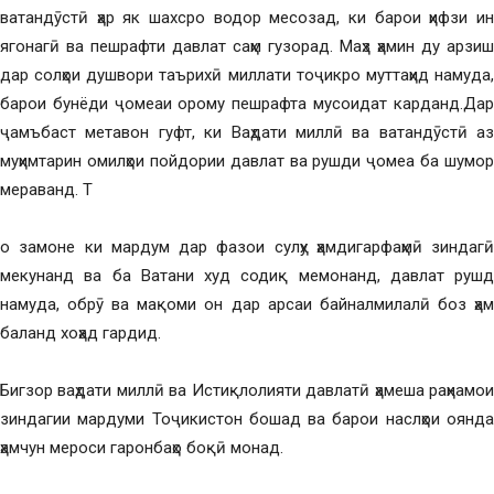
ватандӯстӣ ҳар як шахсро водор месозад, ки барои ҳифзи ин
ягонагӣ ва пешрафти давлат саҳм гузорад. Маҳз ҳамин ду арзиш
дар солҳои душвори таърихӣ миллати тоҷикро муттаҳид намуда,
барои бунёди ҷомеаи орому пешрафта мусоидат карданд.Дар
ҷамъбаст метавон гуфт, ки Ваҳдати миллӣ ва ватандӯстӣ аз
муҳимтарин омилҳои пойдории давлат ва рушди ҷомеа ба шумор
мераванд. Т
о замоне ки мардум дар фазои сулҳу ҳамдигарфаҳмӣ зиндагӣ
мекунанд ва ба Ватани худ содиқ мемонанд, давлат рушд
намуда, обрӯ ва мақоми он дар арсаи байналмилалӣ боз ҳам
баланд хоҳад гардид.
Бигзор ваҳдати миллӣ ва Истиқлолияти давлатӣ ҳамеша раҳнамои
зиндагии мардуми Тоҷикистон бошад ва барои наслҳои оянда
ҳамчун мероси гаронбаҳо боқӣ монад.