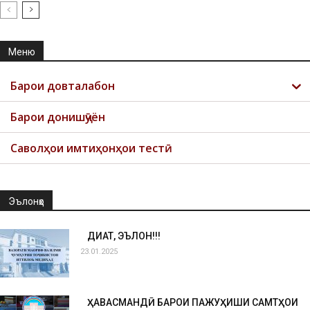
Меню
Барои довталабон
Барои донишҷӯён
Саволҳои имтиҳонҳои тестӣ
Эълонҳо
ДИҚҚАТ, ЭЪЛОН!!!
23.01.2025
ҲАВАСМАНДӢ БАРОИ ПАЖУҲИШИ САМТҲОИ