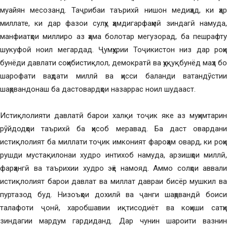
муайян месозанд. Таҷрибаи таърихӣ нишон медиҳад, ки ҳар
миллате, ки дар фазои сулҳу ҳамдигарфаҳмӣ зиндагӣ намуда,
манфиатҳои миллиро аз ҳама болотар мегузорад, ба пешрафту
шукуфоӣ ноил мегардад. Ҷумҳурии Тоҷикистон низ дар роҳи
бунёди давлати соҳибистиқлол, демократӣ ва ҳуқуқбунёд маҳз бо
шарофати ваҳдати миллӣ ва ҳисси баланди ватандӯстии
шаҳрвандонаш ба дастовардҳои назаррас ноил шудааст.
Истиқлолияти давлатӣ барои халқи тоҷик яке аз муҳимтарин
рӯйдодҳои таърихӣ ба ҳисоб меравад. Ба даст овардани
истиқлолият ба миллати тоҷик имконият фароҳам овард, ки роҳи
рушди мустақилонаи худро интихоб намуда, арзишҳои миллӣ,
фарҳангӣ ва таърихии худро эҳё намояд. Аммо солҳои аввали
истиқлолият барои давлат ва миллат давраи бисёр мушкил ва
пуртазод буд. Низоъҳои дохилӣ ва ҷанги шаҳрвандӣ боиси
талафоти ҷонӣ, харобшавии иқтисодиёт ва коҳиши сатҳи
зиндагии мардум гардиданд. Дар чунин шароити вазнин