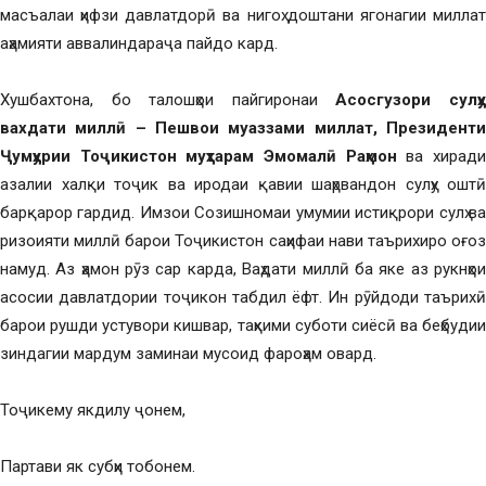
масъалаи ҳифзи давлатдорӣ ва нигоҳ доштани ягонагии миллат
аҳамияти аввалиндараҷа пайдо кард.
Хушбахтона, бо талошҳои пайгиронаи
Асосгузори сулҳ
вахдати миллӣ – Пешвои муаззами миллат, Президенти
Ҷумҳурии Тоҷикистон муҳтарам Эмомалӣ Раҳмон
ва хирад
азалии халқи тоҷик ва иродаи қавии шаҳрвандон сулҳу оштӣ
барқарор гардид. Имзои Созишномаи умумии истиқрори сулҳ ва
ризоияти миллӣ барои Тоҷикистон саҳифаи нави таърихиро оғоз
намуд. Аз ҳамон рӯз сар карда, Ваҳдати миллӣ ба яке аз рукнҳои
асосии давлатдории тоҷикон табдил ёфт. Ин рӯйдоди таърихӣ
барои рушди устувори кишвар, таҳкими суботи сиёсӣ ва беҳбудии
зиндагии мардум заминаи мусоид фароҳам овард.
Тоҷикему якдилу ҷонем,
Партави як субҳи тобонем.