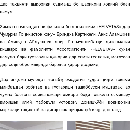
дар тақвияти ҳамкориҳои судманд бо шарикони хориҷӣ баён
намуд.
Зимнан намояндагони филиали Ассотсиатсияи «HELVETAS» дар
Ҷумҳурии Тоҷикистон хонум Бриндха Картикеян, Анис Аламшоев
ва Аминҷон Абдуллоев доир ба муносибатҳои дипломатии
кишварҳо ва фаъолияти Ассотсиатсияи «HELVETAS» сухан
намуда, баҳри густариши ҳамкориҳо дар самти геология, махсусан
дар соҳаи обро мавриди баррасӣ қарор додаанд.
Дар анҷоми мулоқот ҷонибҳо омодагии худро ҷиҳати таҳкими
минбаъдаи робитаҳо ва густариши ташаббусҳои муштарак, аз
ҷумла бастани созишномаҳои ҳамкорӣ баҳри ташкили семинару
ҳамоишҳои илмӣ, табодули устодону донишҷӯён, роҳандозии
марказҳои таҳқиқотӣ ва дигар шаклҳои ҳамкорӣ изҳор доштанд.