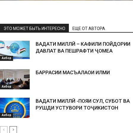
ЭТО МОЖЕТ БЫТЬ ИНТЕРЕСНО
ЕЩЕ ОТ АВТОРА
ВАҲДАТИ МИЛЛӢ – КАФИЛИ ПОЙДОРИИ
ДАВЛАТ ВА ПЕШРАФТИ ҶОМЕА
Ахбор
БАРРАСИИ МАСЪАЛАҲОИ ИЛМИ
Ахбор
ВАҲДАТИ МИЛЛӢ -ПОЯИ СУЛҲ, СУБОТ ВА
РУШДИ УСТУВОРИ ТОҶИКИСТОН
Ахбор