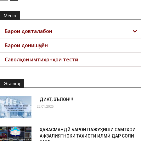
Меню
Барои довталабон
Барои донишҷӯён
Саволҳои имтиҳонҳои тестӣ
Эълонҳо
ДИҚҚАТ, ЭЪЛОН!!!
23.01.2025
ҲАВАСМАНДӢ БАРОИ ПАЖУҲИШИ САМТҲОИ
АФЗАЛИЯТНОКИ ТАҲҚИҚОТИ ИЛМӢ ДАР СОЛИ