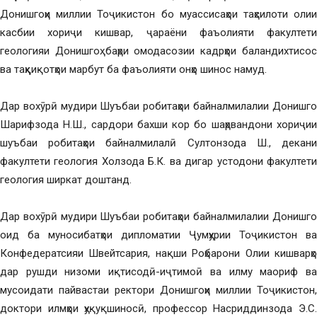
Донишгоҳи миллии Тоҷикистон бо муассисаҳои таҳсилоти олии
касбии хориҷи кишвар, ҷараёни фаъолияти факултети
геологияи Донишгоҳ баҳри омодасозии кадрҳои баландихтисос
ва таҳқиқотҳои марбут ба фаъолияти онҳо шинос намуд.
Дар вохӯрӣ мудири Шуъбаи робитаҳои байналмилалии Донишгоҳ
Шарифзода Н.Ш., сардори бахши кор бо шаҳрвандони хориҷии
шуъбаи робитаҳои байналмилалӣ Султонзода Ш., декани
факултети геология Холзода Б.К. ва дигар устодони факултети
геология ширкат доштанд.
Дар вохӯрӣ мудири Шуъбаи робитаҳои байналмилалии Донишгоҳ
оид ба муносибатҳои дипломатии Ҷумҳурии Тоҷикистон ва
Конфедератсияи Швейтсария, нақши Роҳбарони Олии кишварҳо
дар рушди низоми иқтисодӣ-иҷтимоӣ ва илму маориф ва
мусоидати пайвастаи ректори Донишгоҳи миллии Тоҷикистон,
доктори илмҳои ҳуқуқшиносӣ, профессор Насриддинзода Э.С.