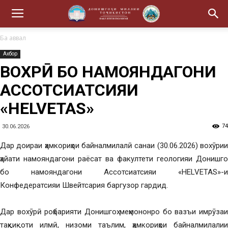
Ба аввал
Ахбор
ВОХӮРӢ БО НАМОЯНДАГОНИ
АССОТСИАТСИЯИ
«HELVETAS»
74
30.06.2026
Дар доираи ҳамкориҳои байналмилалӣ санаи (30.06.2026) вохӯрии
ҳайати намояндагони раёсат ва факултети геологияи Донишгоҳ
бо намояндагони Ассотсиатсияи «HELVETAS»-и
Конфедератсияи Швейтсария баргузор гардид.
Дар вохӯрӣ роҳбарияти Донишгоҳ меҳмононро бо вазъи имрӯзаи
таҳқиқоти илмӣ, низоми таълим, ҳамкориҳои байналмилалии