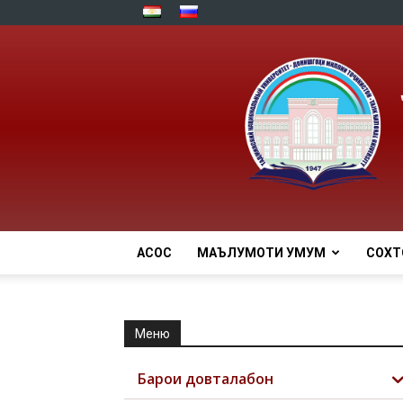
АСОСӢ
МАЪЛУМОТИ УМУМӢ
СОХТ
Меню
Барои довталабон