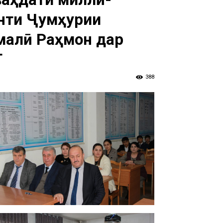
нти Ҷумҳурии
малӣ Раҳмон дар
Т
388