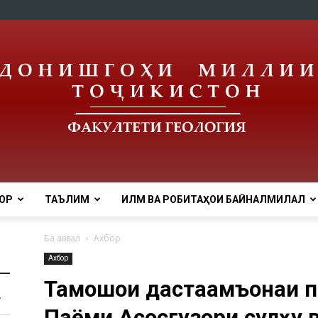
ОР
ТАЪЛИМ
ИЛМ ВА РОБИТАҲОИ БАЙНАЛМИЛАЛӢ
tnu
Ба аввал
Ахбор
Ахбор
Тамошои дастаҷамъонаи 
Паёми Асосгузори сулҳу 