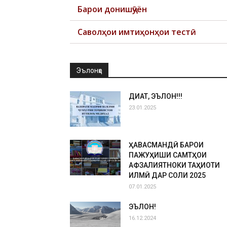
Барои донишҷӯён
Саволҳои имтиҳонҳои тестӣ
Эълонҳо
ДИҚҚАТ, ЭЪЛОН!!!
23.01.2025
ҲАВАСМАНДӢ БАРОИ
ПАЖУҲИШИ САМТҲОИ
АФЗАЛИЯТНОКИ ТАҲҚИҚОТИ
ИЛМӢ ДАР СОЛИ 2025
07.01.2025
ЭЪЛОН!
16.12.2024