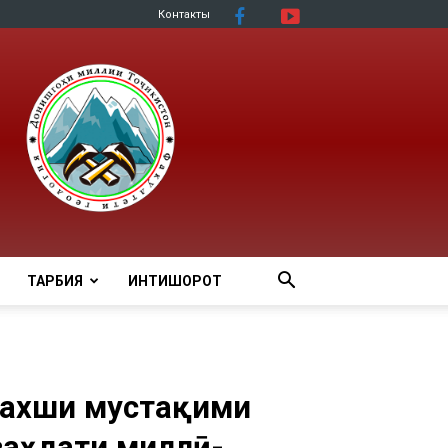
Контакты
ТАРБИЯ
ИНТИШОРОТ
пахши мустақими
ваҳдати миллӣ-