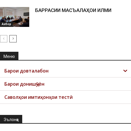
БАРРАСИИ МАСЪАЛАҲОИ ИЛМИ
Ахбор
Меню
Барои довталабон
Барои донишҷӯён
Саволҳои имтиҳонҳои тестӣ
Эълонҳо