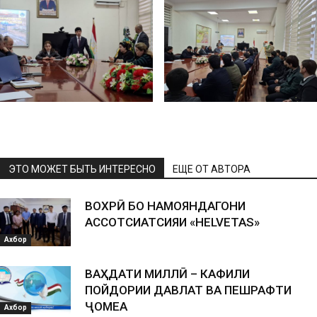
ЭТО МОЖЕТ БЫТЬ ИНТЕРЕСНО
ЕЩЕ ОТ АВТОРА
ВОХӮРӢ БО НАМОЯНДАГОНИ
АССОТСИАТСИЯИ «HELVETAS»
Ахбор
ВАҲДАТИ МИЛЛӢ – КАФИЛИ
ПОЙДОРИИ ДАВЛАТ ВА ПЕШРАФТИ
ҶОМЕА
Ахбор