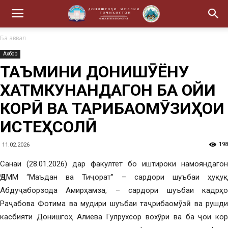
Ба аввал
Ахбор
ТАЪМИНИ ДОНИШҶӮЁНУ
ХАТМКУНАНДАГОН БА ҶОЙИ
КОРӢ ВА ТАҶРИБАОМӮЗИҲОИ
ИСТЕҲСОЛӢ
198
11.02.2026
Санаи (28.01.2026) дар факултет бо иштироки намояндагон
ҶДММ “Маъдан ва Тиҷорат” – сардори шуъбаи ҳуқуқ
Абдуҷаборзода Амирҳамза, – сардори шуъбаи кадрҳо
Раҷабова Фотима ва мудири шуъбаи таҷрибаомӯзӣ ва рушди
касбияти Донишгоҳ Алиева Гулрухсор вохӯри ва ба ҷои кор