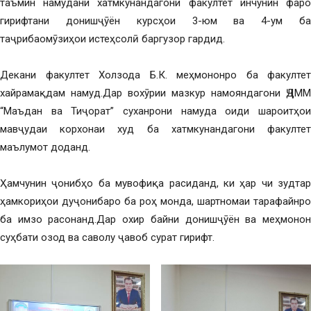
таъмин намудани хатмкунандагони факултет инчунин фаро
гирифтани донишҷӯён курсҳои 3-юм ва 4-ум ба
таҷрибаомӯзиҳои истеҳсолӣ баргузор гардид.
Декани факултет Холзода Б.К. меҳмононро ба факултет
хайрамақдам намуд.Дар вохӯрии мазкур намояндагони ҶДММ
“Маъдан ва Тиҷорат” суханрони намуда оиди шароитҳои
мавҷудаи корхонаи худ ба хатмкунандагони факултет
маълумот доданд.
Ҳамчунин ҷонибҳо ба мувофиқа расиданд, ки ҳар чи зудтар
ҳамкориҳои дуҷонибаро ба роҳ монда, шартномаи тарафайнро
ба имзо расонанд.Дар охир байни донишҷӯён ва меҳмонон
суҳбати озод ва саволу ҷавоб сурат гирифт.