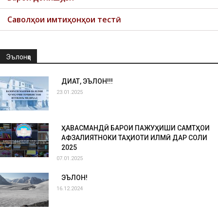
Саволҳои имтиҳонҳои тестӣ
Эълонҳо
ДИҚҚАТ, ЭЪЛОН!!!
23.01.2025
ҲАВАСМАНДӢ БАРОИ ПАЖУҲИШИ САМТҲОИ
АФЗАЛИЯТНОКИ ТАҲҚИҚОТИ ИЛМӢ ДАР СОЛИ
2025
07.01.2025
ЭЪЛОН!
16.12.2024