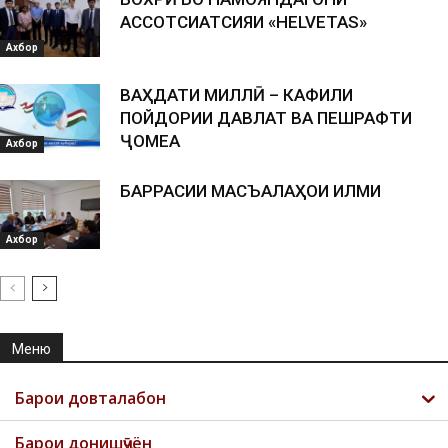
АССОТСИАТСИЯИ «HELVETAS»
Ахбор
ВАҲДАТИ МИЛЛӢ – КАФИЛИ
ПОЙДОРИИ ДАВЛАТ ВА ПЕШРАФТИ
ҶОМЕА
Ахбор
БАРРАСИИ МАСЪАЛАҲОИ ИЛМИ
Ахбор
Меню
Барои довталабон
Барои донишҷӯён