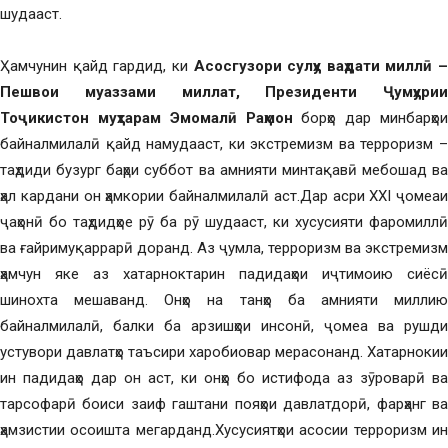
шудааст.
Ҳамчунин қайд гардид, ки
Асосгузори сулҳу ваҳдати миллӣ –
Пешвои муаззами миллат, Президенти Ҷумҳурии
Тоҷикистон муҳтарам Эмомалӣ Раҳмон
борҳо дар минбарҳои
байналмилалӣ қайд намудааст, ки экстремизм ва терроризм –
таҳдиди бузург баҳри суббот ва амнияти минтақавӣ мебошад ва
ҳал кардани он ҳамкории байналмилалӣ аст.Дар асри XXI ҷомеаи
ҷаҳонӣ бо таҳдидҳое рӯ ба рӯ шудааст, ки хусусияти фаромиллӣ
ва ғайримуқаррарӣ доранд. Аз ҷумла, терроризм ва экстремизм
ҳамчун яке аз хатарноктарин падидаҳои иҷтимоию сиёсӣ
шинохта мешаванд. Онҳо на танҳо ба амнияти миллию
байналмилалӣ, балки ба арзишҳои инсонӣ, ҷомеа ва рушди
устувори давлатҳо таъсири харобиовар мерасонанд. Хатарнокии
ин падидаҳо дар он аст, ки онҳо бо истифода аз зӯроварӣ ва
тарсофарӣ боиси заиф гаштани пояҳои давлатдорӣ, фарҳанг ва
ҳамзистии осоишта мегарданд.Хусусиятҳои асосии терроризм ин