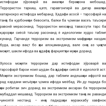
истифодаи зӯроварӣ ва амалҳои бераҳмона мебошад.
Террористон таркиш, қатл, гаравгонгирӣ ва дигар амалҳои
хатарнокро истифода мебаранд. Ҳадафи асосӣ – тарсофарӣ на
танҳо ба қурбониҳои бевосита, балки ба ҷомеаи васеъ таъсири
равонӣ мерасонанд. Террористон мехоҳанд тавассути тарс ба
қарорҳои сиёсӣ таъсир расонанд ё идеологияи худро таблиғ
кунанд. Гарчанде терроризм ва экстремизм мафҳумҳои наздик
буда, аксар вақт бо ҳам алоқаманданд, вале онҳо аз ҷиҳати
моҳият, шакли ифода ва ҳадафҳо фарқиятҳои муҳим доранд.
Хулоса моҳияти терроризм дар истифодаи зӯроварӣ ва
тарсофарӣ барои ноил шудан ба ҳадафҳои сиёсӣ ё идеологӣ аст.
Моҳияти экстремизм бошад, дар таблиғи андешаҳои ифротӣ ва
рад кардани меъёрҳои ҷомеа ифода меёбад. Ин ду падида бо
ҳам робитаи зич доранд ва экстремизм аксаран ба терроризм
мубаддал мешавад. Терроризм ва экстремизм танҳо як раванди
ҷиноятӣ нестанд – инҳо падидаҳои мураккабу хавфнок