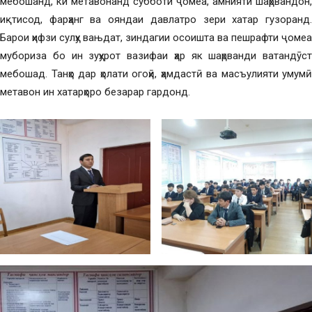
мебошанд, ки метавонанд субботи ҷомеа, амнияти шаҳрвандон,
иқтисод, фарҳанг ва ояндаи давлатро зери хатар гузоранд.
Барои ҳифзи сулҳу вањдат, зиндагии осоишта ва пешрафти ҷомеа
мубориза бо ин зуҳурот вазифаи ҳар як шаҳрванди ватандӯст
мебошад. Танҳо дар ҳолати огоҳӣ, ҳамдастӣ ва масъулияти умумӣ
метавон ин хатарҳоро безарар гардонд.