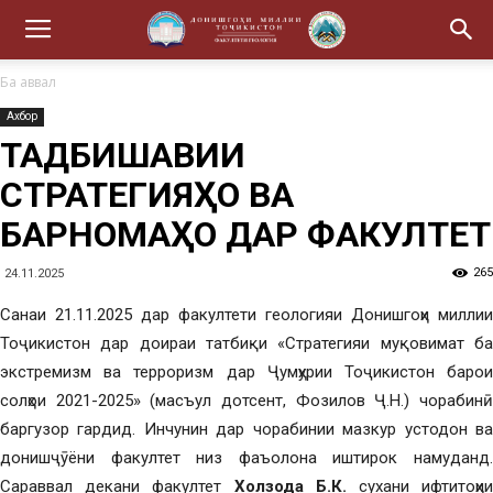
Ба аввал
Ахбор
ТАДБИҚШАВИИ
СТРАТЕГИЯҲО ВА
БАРНОМАҲО ДАР ФАКУЛТЕТ
265
24.11.2025
Санаи 21.11.2025 дар факултети геологияи Донишгоҳи миллии
Тоҷикистон дар доираи татбиқи «Стратегияи муқовимат ба
экстремизм ва терроризм дар Ҷумҳурии Тоҷикистон барои
солҳои 2021-2025» (масъул дотсент, Фозилов Ҷ.Н.) чорабинӣ
баргузор гардид. Инчунин дар чорабинии мазкур устодон ва
донишҷӯёни факултет низ фаъолона иштирок намуданд.
Сараввал декани факултет
Холзода Б.К.
сухани ифтитоҳи