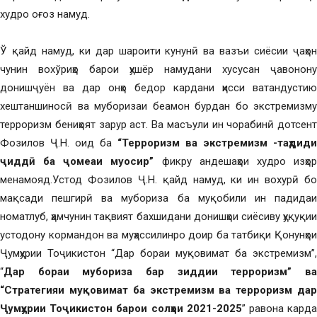
худро оғоз намуд.
Ў қайд намуд, ки дар шароити кунунӣ ва вазъи сиёсии ҷаҳон
чунин вохўриҳо барои ҳушёр намудани хусусан ҷавонону
донишҷуён ва дар онҳо бедор кардани ҳисси ватандустию
хештаншиносӣ ва муборизаи беамон бурдан бо экстремизму
терроризм бениҳоят зарур аст. Ва масъули ин чорабинӣ дотсент
Фозилов Ҷ.Н. оид ба
“Терроризм ва экстремизм -таҳдиди
ҷиддӣ ба ҷомеаи муосир”
фикру андешаҳои худро изҳо
менамояд.Устод Фозилов Ҷ.Н. қайд намуд, ки ин вохурӣ бо
мақсади пешгирӣ ва мубориза ба муқобили ин падидаи
номатлуб, ҳамчунин тақвият бахшидани донишҳои сиёсиву ҳуқуқии
устодону кормандон ва муҳассилинро доир ба татбиқи Қонунҳои
Ҷумҳурии Тоҷикистон “Дар бораи муқовимат ба экстремизм”,
“
Дар бораи мубориза бар зиддии терроризм” ва
“Стратегияи муқовимат ба экстремизм ва терроризм дар
Ҷумҳурии Тоҷикистон барои солҳои 2021-2025
” равона кард