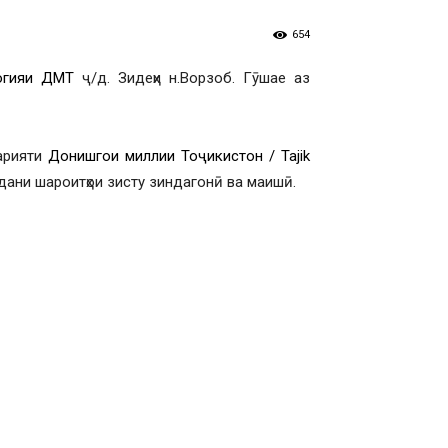
654
огияи ДМТ
ҷ/д. Зидеҳи н.Ворзоб. Гӯшае аз
барияти
Донишгоҳи миллии Тоҷикистон / Tajik
рдани шароитҳои зисту зиндагонӣ ва маишӣ.