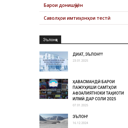
Барои донишҷӯён
Саволҳои имтиҳонҳои тестӣ
Эълонҳо
ДИҚҚАТ, ЭЪЛОН!!!
23.01.2025
ҲАВАСМАНДӢ БАРОИ
ПАЖУҲИШИ САМТҲОИ
АФЗАЛИЯТНОКИ ТАҲҚИҚОТИ
ИЛМӢ ДАР СОЛИ 2025
07.01.2025
ЭЪЛОН!
16.12.2024