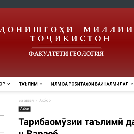
ОР
ТАЪЛИМ
ИЛМ ВА РОБИТАҲОИ БАЙНАЛМИЛАЛӢ
tnu
Ба аввал
Ахбор
Ахбор
Таҷрибаомӯзии таълимӣ д
н.Варзоб