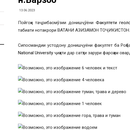
13.06.2023
Пойгоҳи таҷрибаомӯзии донишҷӯёни
Факултети геол
табиати нотакрори ВАТАНИ АЗИЗАМОН ТОҶИКИСТОН.
Сипосмандии устодону донишҷуёни факултет ба Роҳ
National University
ҷиҳати дар сатҳти зарури фароҳам ова