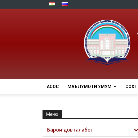
АСОСӢ
МАЪЛУМОТИ УМУМӢ
СОХТ
Меню
Барои довталабон