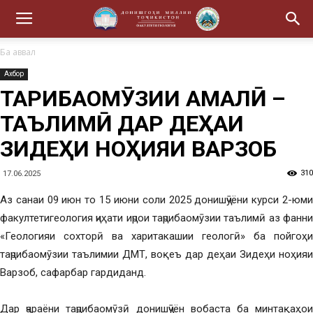
Ба аввал
Ахбор
ТАҶРИБАОМӮЗИИ АМАЛӢ –
ТАЪЛИМӢ ДАР ДЕҲАИ
ЗИДЕҲИ НОҲИЯИ ВАРЗОБ
310
17.06.2025
Аз санаи 09 июн то 15 июни соли 2025 донишҷӯёни курси 2-юми
факултетигеология ҷиҳати иҷрои таҷрибаомӯзии таълимӣ аз фанни
«Геологияи сохторӣ ва харитакашии геологӣ» ба пойгоҳи
таҷрибаомӯзии таълимии ДМТ, воқеъ дар деҳаи Зидеҳи ноҳияи
Варзоб, сафарбар гардиданд.
Дар ҷараёни таҷрибаомӯзӣ донишҷӯён вобаста ба минтақаҳои