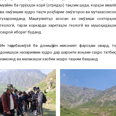
муайян ба гурӯҳҳои корӣ (отрядҳо) тақсим шуда, корҳои амалӣ
ва омӯзишии худро таҳти роҳбарии омӯзгорон ва мутахассисон
гузарониданд. Машғулиятҳо асосан аз омӯзиши сохторҳои
геологӣ, тарзи коркарди харитаҳои геологӣ ва мушоҳидаҳои
саҳроӣ иборат буданд.
Ин таҷрибаомӯзӣ ба донишҷӯён имконият фароҳам овард, то
донишҳои назариявии худро дар шароити воқеии саҳро татбиқ
намоянд ва малакаҳои касбии хешро таҳким бахшанд.