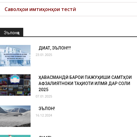
Саволҳои имтиҳонҳои тестӣ
Эълонҳо
ДИҚҚАТ, ЭЪЛОН!!!
23.01.2025
ҲАВАСМАНДӢ БАРОИ ПАЖУҲИШИ САМТҲОИ
АФЗАЛИЯТНОКИ ТАҲҚИҚОТИ ИЛМӢ ДАР СОЛИ
2025
07.01.2025
ЭЪЛОН!
16.12.2024