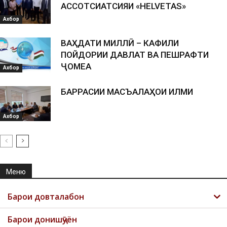
АССОТСИАТСИЯИ «HELVETAS»
Ахбор
ВАҲДАТИ МИЛЛӢ – КАФИЛИ
ПОЙДОРИИ ДАВЛАТ ВА ПЕШРАФТИ
ҶОМЕА
Ахбор
БАРРАСИИ МАСЪАЛАҲОИ ИЛМИ
Ахбор
Меню
Барои довталабон
Барои донишҷӯён