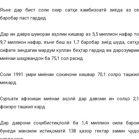
Яъне дар бист соли охир сатҳи камбизоатӣ зиёда аз се
баробар паст гардид.
Дар ин давра шумораи аҳолии кишвар аз 5,5 миллион нафар то
9,7 миллион нафар, яъне беш аз 1,7 баробар зиёд шуда, сатҳу
сифати зиндагии мардум куллан беҳтар гардид ва дарозумрии
миёнаи шаҳрвандон ба 75,1 сол расид.
Соли 1991 умри миёнаи сокинони кишвар 70,1 солро ташкил
мекард.
Суръати афзоиши миёнаи аҳолӣ дар давоми ин солҳо 2,1
фоизро ташкил кард.
Дар даврони соҳибистиқлолӣ ба 1,4 миллион оила барои
бунёди манзили истиқоматӣ 138 ҳазор гектар замин ҷудо