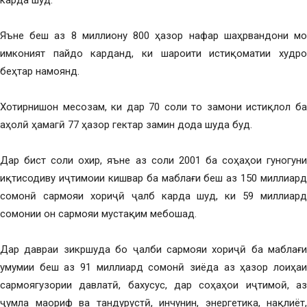
карда шуд.
Яъне беш аз 8 миллиону 800 ҳазор нафар шаҳрвандони мо
имконият пайдо карданд, ки шароити истиқоматии худро
беҳтар намоянд.
Хотирнишон месозам, ки дар 70 соли то замони истиқлол ба
аҳолӣ ҳамагӣ 77 ҳазор гектар замин дода шуда буд.
Дар бист соли охир, яъне аз соли 2001 ба соҳаҳои гуногуни
иқтисодиву иҷтимоии кишвар ба маблағи беш аз 150 миллиард
сомонӣ сармояи хориҷӣ ҷалб карда шуд, ки 59 миллиард
сомонии он сармояи мустақим мебошад.
Дар давраи зикршуда бо ҷалби сармояи хориҷӣ ба маблағи
умумии беш аз 91 миллиард сомонӣ зиёда аз ҳазор лоиҳаи
сармоягузории давлатӣ, бахусус, дар соҳаҳои иҷтимоӣ, аз
ҷумла маориф ва тандурустӣ, инчунин, энергетика, нақлиёт,