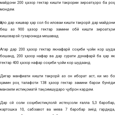
майдони 200 ҳазор гектар кишти такрории зироатҳоро ба роҳ
мондем.
Ҳоло дар кишвар ҳар сол бо иловаи кишти такрорӣ дар майдони
беш аз 900 ҳазор гектар замини обӣ кишти зироатҳои
кишоварзӣ гузаронида мешавад.
Агар дар 200 ҳазор гектар якнафарӣ соҳиби ҷойи кор шуда
бошанд, 200 ҳазор нафар ва дар сурати дунафарӣ ба ҳар як
гектар 400 ҳазор нафар соҳиби ҷойи кор шудаанд.
Дигар манфиати кишти такрорӣ аз он иборат аст, ки мо бо
ҳамин роҳ талафоти 138 ҳазор гектар замини барои бунёди
манзили истиқоматӣ тақсимшударо ҷуброн кардем.
Дар сӣ соли соҳибистиқлолӣ истеҳсоли ғалла 5,3 баробар,
картошка 10, сабзавот ва мева 7 баробар зиёд гардида,