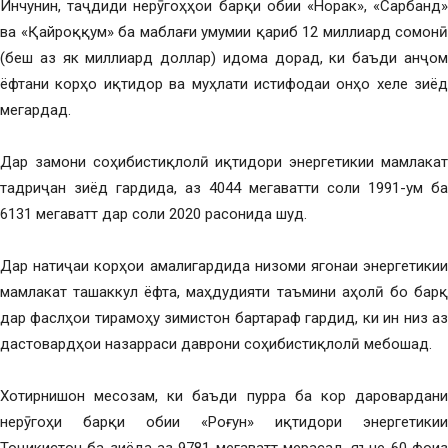
Инчунин, таҷдиди нерӯгоҳҳои барқи обии «Норак», «Сарбанд»
ва «Қайроққум» ба маблағи умумии қариб 12 миллиард сомонӣ
(беш аз як миллиард доллар) идома дорад, ки баъди анҷом
ёфтани корҳо иқтидор ва муҳлати истифодаи онҳо хеле зиёд
мегардад.
Дар замони соҳибистиқлолӣ иқтидори энергетикии мамлакат
тадриҷан зиёд гардида, аз 4044 мегаватти соли 1991-ум ба
6131 мегаватт дар соли 2020 расонида шуд.
Дар натиҷаи корҳои амалигардида низоми ягонаи энергетикии
мамлакат ташаккул ёфта, маҳдудияти таъмини аҳолӣ бо барқ
дар фаслҳои тирамоҳу зимистон бартараф гардид, ки ин низ аз
дастовардҳои назарраси даврони соҳибистиқлолӣ мебошад.
Хотирнишон месозам, ки баъди пурра ба кор даровардани
нерӯгоҳи барқи обии «Роғун» иқтидори энергетикии