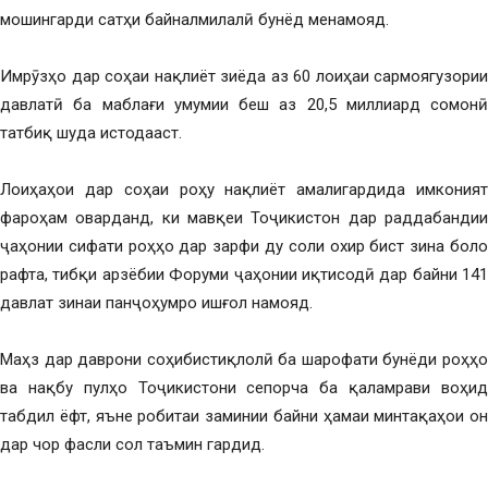
мошингарди сатҳи байналмилалӣ бунёд менамояд.
Имрӯзҳо дар соҳаи нақлиёт зиёда аз 60 лоиҳаи сармоягузории
давлатӣ ба маблағи умумии беш аз 20,5 миллиард сомонӣ
татбиқ шуда истодааст.
Лоиҳаҳои дар соҳаи роҳу нақлиёт амалигардида имконият
фароҳам оварданд, ки мавқеи Тоҷикистон дар раддабандии
ҷаҳонии сифати роҳҳо дар зарфи ду соли охир бист зина боло
рафта, тибқи арзёбии Форуми ҷаҳонии иқтисодӣ дар байни 141
давлат зинаи панҷоҳумро ишғол намояд.
Маҳз дар даврони соҳибистиқлолӣ ба шарофати бунёди роҳҳо
ва нақбу пулҳо Тоҷикистони сепорча ба қаламрави воҳид
табдил ёфт, яъне робитаи заминии байни ҳамаи минтақаҳои он
дар чор фасли сол таъмин гардид.