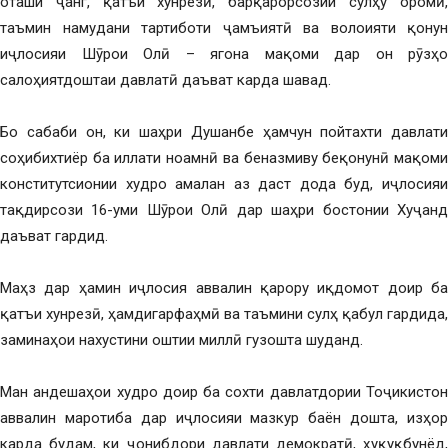
оташи ҷанг, қатъи хунрезӣ, барқарорсозии сулҳу оромӣ,
таъмин намудани тартиботи ҷамъиятӣ ва волоияти қонун
иҷлосияи Шӯрои Олӣ – ягона мақоми дар он рӯзҳо
салоҳиятдоштаи давлатӣ даъват карда шавад.
Бо сабаби он, ки шаҳри Душанбе ҳамчун пойтахти давлати
соҳибихтиёр ба иллати ноамнӣ ва беназмиву беқонунӣ мақоми
конститутсионии худро амалан аз даст дода буд, иҷлосияи
тақдирсози 16-уми Шӯрои Олӣ дар шаҳри бостонии Хуҷанд
даъват гардид.
Маҳз дар ҳамин иҷлосия аввалин қарору иқдомот доир ба
қатъи хунрезӣ, ҳамдигарфаҳмӣ ва таъмини сулҳ қабул гардида,
заминаҳои нахустини оштии миллӣ гузошта шуданд.
Ман андешаҳои худро доир ба сохти давлатдории Тоҷикистон
аввалин маротиба дар иҷлосияи мазкур баён дошта, изҳор
карда будам, ки ҷонибдори давлати демократӣ, ҳуқуқбунёд,