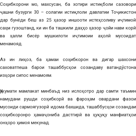
Соҳибкорони мо, махсусан, ба хотири истиқболи сазовори
ҷашни бузурги 30 – солагии истиқлоли давлатии Тоҷикистон
дар бунёди беш аз 25 ҳазор иншооти истеҳсоливу иҷтимоӣ
саҳм гузоштанд, ки ин ба ташкили даҳҳо ҳазор ҷойи нави корӣ
ва ҳалли бисёр мушкилоти иҷтимоии аҳолӣ мусоидат
менамояд.
Аз ин лиҳоз, ба ҳамаи соҳибкорон ва дигар шахсони
саховатпеша барои ташаббусҳои созандаву ватандӯстона
изҳори сипос менамоям.
Ҳукумати мамлакат минбаъд низ ислоҳотро дар самти таъмин
намудани рушди соҳибкорӣ ва фароҳам овардани фазои
мусоиди сармоягузорӣ идома бахшида, ташаббусҳои созандаи
соҳибкоронро ҳамаҷониба дастгирӣ ва ҳуқуқу манфиатҳои
онҳоро ҳимоя мекунад.