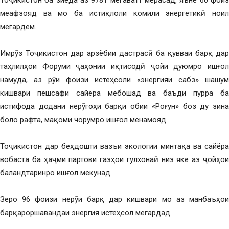
Тоҷикистон ба зиёда аз 9781 мегаватт мерасад, яъне 60 фоиз
меафзояд ва мо ба истиқлоли комили энергетикӣ ноил
мегардем.
Имрӯз Тоҷикистон дар арзёбии дастрасӣ ба қувваи барқ дар
таҳлилҳои Форуми ҷаҳонии иқтисодӣ ҷойи дуюмро ишғол
намуда, аз рӯи фоизи истеҳсоли «энергияи сабз» шашум
кишвари пешсафи сайёра мебошад ва баъди пурра ба
истифода додани нерӯгоҳи барқи обии «Роғун» боз ду зина
боло рафта, мақоми чорумро ишғол менамояд.
Тоҷикистон дар беҳдошти вазъи экологии минтақа ва сайёра
вобаста ба ҳаҷми партови газҳои гулхонаӣ низ яке аз ҷойҳои
баландтаринро ишғол мекунад.
Зеро 96 фоизи нерӯи барқ дар кишвари мо аз манбаъҳои
барқароршавандаи энергия истеҳсол мегардад.