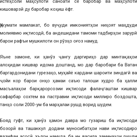
истеҳсоли маҳсулоти саноатӣ се баробар ва маҳсулоти
кишоварзӣ ду баробар коҳиш ёфт.
Ҳукумати мамлакат, бо вуҷуди имкониятҳои ниҳоят маҳдуди
молиявию иқтисодӣ, ба андешидани тамоми тадбирҳои зарурӣ
барои рафъи мушкилоти он рӯзҳо оғоз намуд.
Яъне замоне, ки ҳанӯз ҷангу даргириҳо дар минтақаҳои
алоҳидаи кишвар идома доштанд, мо дар баробари ба Ватан
баргардонидани гурезаҳо, муҳайё кардани шароити зиндагӣ ва
ҷойи кор барои онҳо ҳамаи саъю талоши худро ба ҳалли
масъалаҳои барқарорсозии иқтисоди фалаҷгаштаи кишвар
сафарбар сохтем ва пастравии иқтисоди миллиро боздошта,
танҳо соли 2000-ум ба марҳалаи рушд ворид шудем.
Бояд гуфт, ки ҳанӯз ҳамон давра мо гузариш ба иқтисоди
бозорӣ ва ташаккул додани муносибатҳои нави иқтисодиро
вазифаи асосӣ эълон намуда, ба ин васила заминаҳои рушди