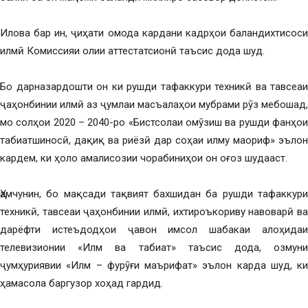
Илова бар ин, ҷиҳати омода кардани кадрҳои баландихтисоси
илмӣ Комиссияи олии аттестатсионӣ таъсис дода шуд.
Бо дарназардошти он ки рушди тафаккури техникӣ ва тавсеаи
ҷаҳонбинии илмӣ аз ҷумлаи масъалаҳои мубрами рӯз мебошад,
мо солҳои 2020 – 2040-ро «Бистсолаи омӯзиш ва рушди фанҳои
табиатшиносӣ, дақиқ ва риёзӣ дар соҳаи илму маориф» эълон
кардем, ки ҳоло амалисозии чорабиниҳои он оғоз шудааст.
Ҳамчунин, бо мақсади тақвият бахшидан ба рушди тафаккури
техникӣ, тавсеаи ҷаҳонбинии илмӣ, ихтироъкориву навоварӣ ва
дарёфти истеъдодҳои ҷавон имсол шабакаи алоҳидаи
телевизионии «Илм ва табиат» таъсис дода, озмуни
ҷумҳуриявии «Илм – фурӯғи маърифат» эълон карда шуд, ки
ҳамасола баргузор хоҳад гардид.