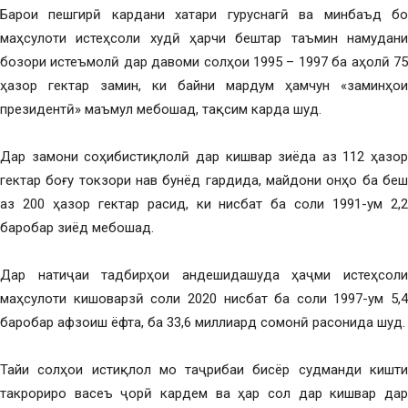
Барои пешгирӣ кардани хатари гуруснагӣ ва минбаъд бо
маҳсулоти истеҳсоли худӣ ҳарчи бештар таъмин намудани
бозори истеъмолӣ дар давоми солҳои 1995 – 1997 ба аҳолӣ 75
ҳазор гектар замин, ки байни мардум ҳамчун «заминҳои
президентӣ» маъмул мебошад, тақсим карда шуд.
Дар замони соҳибистиқлолӣ дар кишвар зиёда аз 112 ҳазор
гектар боғу токзори нав бунёд гардида, майдони онҳо ба беш
аз 200 ҳазор гектар расид, ки нисбат ба соли 1991-ум 2,2
баробар зиёд мебошад.
Дар натиҷаи тадбирҳои андешидашуда ҳаҷми истеҳсоли
маҳсулоти кишоварзӣ соли 2020 нисбат ба соли 1997-ум 5,4
баробар афзоиш ёфта, ба 33,6 миллиард сомонӣ расонида шуд.
Тайи солҳои истиқлол мо таҷрибаи бисёр судманди кишти
такрориро васеъ ҷорӣ кардем ва ҳар сол дар кишвар дар