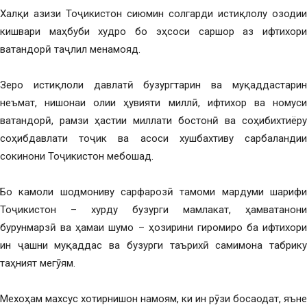
Халқи азизи Тоҷикистон сиюмин солгарди истиқлолу озодии
кишвари маҳбуби худро бо эҳсоси саршор аз ифтихори
ватандорӣ таҷлил менамояд.
Зеро истиқлоли давлатӣ бузургтарин ва муқаддастарин
неъмат, нишонаи олии ҳувияти миллӣ, ифтихор ва номуси
ватандорӣ, рамзи ҳастии миллати бостонӣ ва соҳибихтиёру
соҳибдавлати тоҷик ва асоси хушбахтиву сарбаландии
сокинони Тоҷикистон мебошад.
Бо камоли шодмониву сарфарозӣ тамоми мардуми шарифи
Тоҷикистон – хурду бузурги мамлакат, ҳамватанони
бурунмарзӣ ва ҳамаи шумо – ҳозирини гиромиро ба ифтихори
ин ҷашни муқаддас ва бузурги таърихӣ самимона табрику
таҳният мегӯям.
Мехоҳам махсус хотирнишон намоям, ки ин рӯзи босаодат, яъне