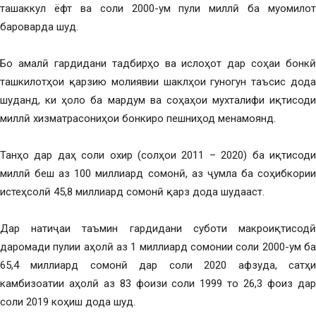
ташаккул ёфт ва соли 2000-ум пули миллӣ ба муомилот
бароварда шуд.
Бо амалӣ гардидани тадбирҳо ва ислоҳот дар соҳаи бонкӣ
ташкилотҳои қарзию молиявии шаклҳои гуногун таъсис дода
шуданд, ки ҳоло ба мардум ва соҳаҳои мухталифи иқтисоди
миллӣ хизматрасониҳои бонкиро пешниҳод менамоянд.
Танҳо дар даҳ соли охир (солҳои 2011 – 2020) ба иқтисоди
миллӣ беш аз 100 миллиард сомонӣ, аз ҷумла ба соҳибкории
истеҳсолӣ 45,8 миллиард сомонӣ қарз дода шудааст.
Дар натиҷаи таъмин гардидани суботи макроиқтисодӣ
даромади пулии аҳолӣ аз 1 миллиард сомонии соли 2000-ум ба
65,4 миллиард сомонӣ дар соли 2020 афзуда, сатҳи
камбизоатии аҳолӣ аз 83 фоизи соли 1999 то 26,3 фоиз дар
соли 2019 коҳиш дода шуд.