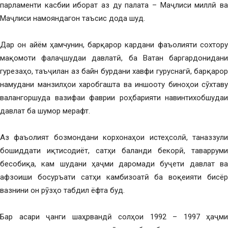
парламенти касбии иборат аз ду палата – Маҷлиси миллӣ ва
Маҷлиси намояндагон таъсис дода шуд.
Дар он айём ҳамчунин, барқарор кардани фаъолияти сохтору
мақомоти фалаҷшудаи давлатӣ, ба Ватан баргардонидани
гурезаҳо, таъҷилан аз байн бурдани хавфи гуруснагӣ, барқарор
намудани манзилҳои харобгашта ва иншооту биноҳои сӯхтаву
валангоршуда вазифаи фаврии роҳбарияти навинтихобшудаи
давлат ба шумор мерафт.
Аз фаъолият бозмондани корхонаҳои истеҳсолӣ, таназзули
бошиддати иқтисодиёт, сатҳи баланди бекорӣ, таварруми
бесобиқа, кам шудани ҳаҷми даромади буҷети давлат ва
афзоиши босуръати сатҳи камбизоатӣ ба воқеияти бисёр
вазнини он рӯзҳо табдил ёфта буд.
Бар асари ҷанги шаҳрвандӣ солҳои 1992 – 1997 ҳаҷми