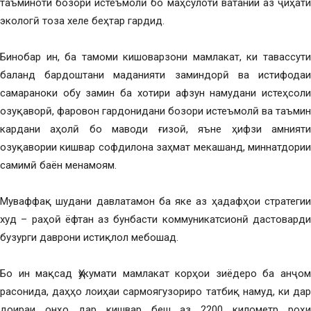
таъминоти бозори истеъмолӣ бо маҳсулоти ватании аз ҷиҳати
экологӣ тоза хеле беҳтар гардид.
Бинобар ин, ба тамоми кишоварзони мамлакат, ки тавассути
баланд бардоштани маданияти заминдорӣ ва истифодаи
самараноки обу замин ба хотири афзун намудани истеҳсоли
озуқаворӣ, фаровон гардонидани бозори истеъмолӣ ва таъмин
кардани аҳолӣ бо маводи ғизоӣ, яъне ҳифзи амнияти
озуқавории кишвар софдилона заҳмат мекашанд, миннатдории
самимӣ баён менамоям.
Муваффақ шудани давлатамон ба яке аз ҳадафҳои стратегии
худ – раҳоӣ ёфтан аз бунбасти коммуникатсионӣ дастоварди
бузурги даврони истиқлол мебошад.
Бо ин мақсад Ҳукумати мамлакат корҳои зиёдеро ба анҷом
расонида, даҳҳо лоиҳаи сармоягузориро татбиқ намуд, ки дар
доираи онҳо дар кишвар беш аз 2200 километр роҳи