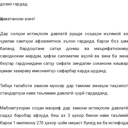
дохил гардад.
Ҳамватанони азиз!
Дар солҳои истиқлоли давлатӣ рушди соҳаҳои иҷтимоӣ аз
ҷумлаи самтҳои афзалиятнок эълон гардида, барои боз ҳам
баланд бардоштани сатҳи дониш ва маърифатнокиву
саводнокии мардум, ҳифзи саломатии аҳолӣ ва зина ба зина
беҳтар гардонидани сатҳу сифати зиндагии сокинони кишвар
ҳамаи захираву имкониятҳо сафарбар карда шуданд.
Тибқи талаботи замони муосир дар тамоми зинаҳои таҳсилот
стандартҳои нави таълимии давлатӣ ҷорӣ гардиданд.
Маблағгузории соҳаи маориф дар замони истиқлоли давлатӣ
садҳо баробар афзуда, беш аз 3 ҳазор бинои нави таълимӣ
барои 1 миллиону 270 ҳазор ҷойи нишаст бунёд ва ба истифода