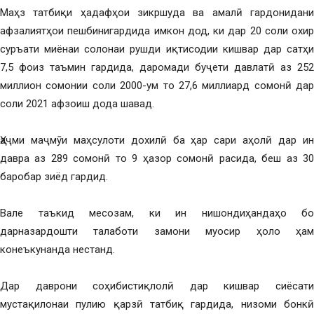
Маҳз татбиқи ҳадафҳои зикршуда ва амалӣ гардонидани
афзалиятҳои пешбинигардида имкон дод, ки дар 20 соли охир
суръати миёнаи солонаи рушди иқтисодии кишвар дар сатҳи
7,5 фоиз таъмин гардида, даромади буҷети давлатӣ аз 252
миллион сомонии соли 2000-ум то 27,6 миллиард сомонӣ дар
соли 2021 афзоиш дода шавад.
Ҳаҷми маҷмӯи маҳсулоти дохилӣ ба ҳар сари аҳолӣ дар ин
давра аз 289 сомонӣ то 9 ҳазор сомонӣ расида, беш аз 30
баробар зиёд гардид.
Вале таъкид месозам, ки ин нишондиҳандаҳо бо
дарназардошти талаботи замони муосир ҳоло ҳам
конеъкунанда нестанд.
Дар даврони соҳибистиқлолӣ дар кишвар сиёсати
мустақилонаи пулию қарзӣ татбиқ гардида, низоми бонкӣ