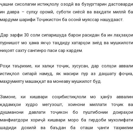
ҷашни сисолагии истиқлолу озодӣ ва бузургтарин дастоварди
ин давра – сулҳу оромӣ, суботи сиёсӣ ва ваҳдати миллӣ ба
мардуми шарифи Тоҷикистон ба осонӣ муяссар нашудааст.
Дар зарфи 30 соли сипаришуда барои расидан ба ин лаҳзаҳои
пурнишот мо ҳама якҷо таҳдиду хатарҳои зиёд ва мушкилоти
ниҳоят сахту сангинро паси сар кардем.
Роҳи таърихие, ки халқи тоҷик, хусусан, дар солҳои аввали
истиқлол сипарӣ намуд, як масири пур аз даҳшату фоҷиа,
маҳрумияту машаққат ва монеаву мушкилот буд.
Замоне, ки кишвари соҳибистиқлоли мо ҳанӯз аввалин
қадамҳои худро мегузошт, хоинони миллати тоҷик ва
душманони давлати тоҷикон бо пуштибонии доираҳои
манфиатдори хориҷӣ кишвари моро ба гирдоби мухолифати
шадиди дохилӣ ва баъдан ба оташи ҷанги таҳмилии