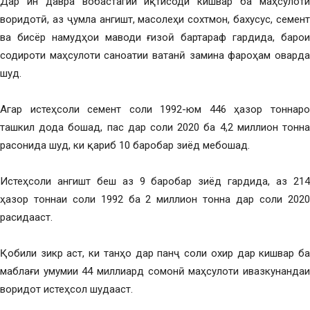
Дар ин давра вобастагии иқтисоди кишвар ба маҳсулоти
воридотӣ, аз ҷумла ангишт, масолеҳи сохтмон, бахусус, семент
ва бисёр намудҳои маводи ғизоӣ бартараф гардида, барои
содироти маҳсулоти саноатии ватанӣ замина фароҳам оварда
шуд.
Агар истеҳсоли семент соли 1992-юм 446 ҳазор тоннаро
ташкил дода бошад, пас дар соли 2020 ба 4,2 миллион тонна
расонида шуд, ки қариб 10 баробар зиёд мебошад.
Истеҳсоли ангишт беш аз 9 баробар зиёд гардида, аз 214
ҳазор тоннаи соли 1992 ба 2 миллион тонна дар соли 2020
расидааст.
Қобили зикр аст, ки танҳо дар панҷ соли охир дар кишвар ба
маблағи умумии 44 миллиард сомонӣ маҳсулоти ивазкунандаи
воридот истеҳсол шудааст.