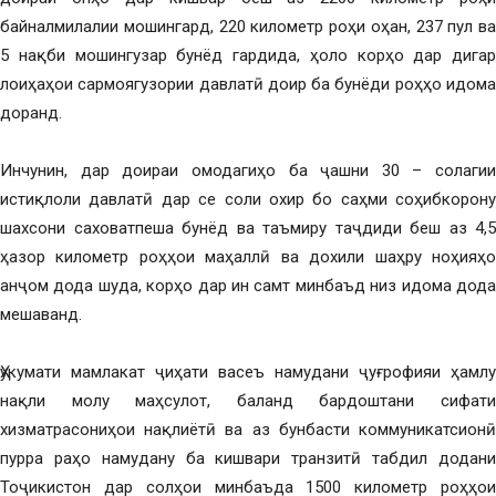
байналмилалии мошингард, 220 километр роҳи оҳан, 237 пул ва
5 нақби мошингузар бунёд гардида, ҳоло корҳо дар дигар
лоиҳаҳои сармоягузории давлатӣ доир ба бунёди роҳҳо идома
доранд.
Инчунин, дар доираи омодагиҳо ба ҷашни 30 – солагии
истиқлоли давлатӣ дар се соли охир бо саҳми соҳибкорону
шахсони саховатпеша бунёд ва таъмиру таҷдиди беш аз 4,5
ҳазор километр роҳҳои маҳаллӣ ва дохили шаҳру ноҳияҳо
анҷом дода шуда, корҳо дар ин самт минбаъд низ идома дода
мешаванд.
Ҳукумати мамлакат ҷиҳати васеъ намудани ҷуғрофияи ҳамлу
нақли молу маҳсулот, баланд бардоштани сифати
хизматрасониҳои нақлиётӣ ва аз бунбасти коммуникатсионӣ
пурра раҳо намудану ба кишвари транзитӣ табдил додани
Тоҷикистон дар солҳои минбаъда 1500 километр роҳҳои