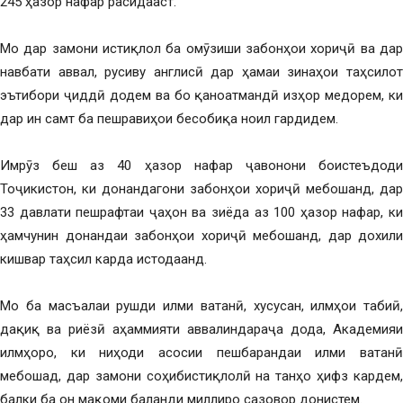
245 ҳазор нафар расидааст.
Мо дар замони истиқлол ба омӯзиши забонҳои хориҷӣ ва дар
навбати аввал, русиву англисӣ дар ҳамаи зинаҳои таҳсилот
эътибори ҷиддӣ додем ва бо қаноатмандӣ изҳор медорем, ки
дар ин самт ба пешравиҳои бесобиқа ноил гардидем.
Имрӯз беш аз 40 ҳазор нафар ҷавонони боистеъдоди
Тоҷикистон, ки донандагони забонҳои хориҷӣ мебошанд, дар
33 давлати пешрафтаи ҷаҳон ва зиёда аз 100 ҳазор нафар, ки
ҳамчунин донандаи забонҳои хориҷӣ мебошанд, дар дохили
кишвар таҳсил карда истодаанд.
Мо ба масъалаи рушди илми ватанӣ, хусусан, илмҳои табиӣ,
дақиқ ва риёзӣ аҳаммияти аввалиндараҷа дода, Академияи
илмҳоро, ки ниҳоди асосии пешбарандаи илми ватанӣ
мебошад, дар замони соҳибистиқлолӣ на танҳо ҳифз кардем,
балки ба он мақоми баланди миллиро сазовор донистем.