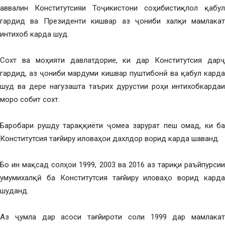
аввалин Конститутсияи Тоҷикистони соҳибистиқлол қабул
гардид ва Президенти кишвар аз ҷониби халқи мамлакат
интихоб карда шуд.
Сохт ва моҳияти давлатдорие, ки дар Конститутсия дарҷ
гардид, аз ҷониби мардуми кишвар пуштибонӣ ва қабул карда
шуд ва дере нагузашта таърих дурустии роҳи интихобкардаи
моро собит сохт.
Баробари рушду тараққиёти ҷомеа зарурат пеш омад, ки ба
Конститутсия тағйиру иловаҳои дахлдор ворид карда шаванд.
Бо ин мақсад солҳои 1999, 2003 ва 2016 аз тариқи раъйпурсии
умумихалқӣ ба Конститутсия тағйиру иловаҳо ворид карда
шуданд.
Аз ҷумла дар асоси тағйироти соли 1999 дар мамлакат