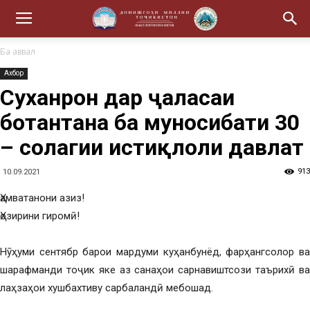
Ба аввал
Ахбор
Суханронӣ дар ҷаласаи
ботантана ба муносибати 30
– солагии истиқлоли давлатӣ
913
10.09.2021
Ҳамватанони азиз!
Ҳозирини гиромӣ!
Нӯҳуми сентябр барои мардуми куҳанбунёд, фарҳангсолор ва
шарафманди тоҷик яке аз санаҳои сарнавиштсози таърихӣ ва
лаҳзаҳои хушбахтиву сарбаландӣ мебошад.