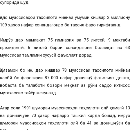
супорида шуд.
Ҳоло муассисаҳои таҳсилоти миёнаи умумии кишвар 2 миллиону
109 ҳазор нафар хонандагонро ба таҳсил фаро гирифтаанд.
Имрӯз дар мамлакат 75 гимназия ва 75 литсей, 9 мактаби
президентӣ, 6 литсей барои хонандагони болаёқат ва 63
муассисаи таълимии хусусӣ фаъолият дорад.
Ҳамзамон бо ин, дар кишвар 78 муассисаи таҳсилоти миёнаи
касбӣ бо фарогирии 87 000 нафар донишҷӯ фаъолият дошта,
вобаста ба талаботи бозори меҳнат аз рӯйи садҳо ихтисос
мутахассис тайёр мекунанд.
Агар соли 1991 шумораи муассисаҳои таҳсилоти олӣ ҳамагӣ 13
ва донишҷӯён 70 ҳазор нафарро ташкил карда бошад, имрӯз
шумораи муассисаҳои таҳсилоти олӣ ба 41 ва донишҷӯён ба