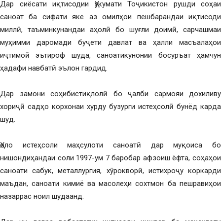
Дар сиёсати иқтисодии Ҳукумати Тоҷикистон рушди соҳаи
саноат ба сифати яке аз омилҳои пешбарандаи иқтисоди
миллӣ, таъминкунандаи аҳолӣ бо шуғли доимӣ, сарчашмаи
муҳимми даромади буҷети давлат ва ҳалли масъалаҳои
иҷтимоӣ эътироф шуда, саноатикунонии босуръат ҳамчун
ҳадафи навбатӣ эълон гардид.
Дар замони соҳибистиқлолӣ бо ҷалби сармояи дохиливу
хориҷӣ садҳо корхонаи хурду бузурги истеҳсолӣ бунёд карда
шуд.
Ҳоло истеҳсоли маҳсулоти саноатӣ дар муқоиса бо
нишондиҳандаи соли 1997-ум 7 баробар афзоиш ёфта, соҳаҳои
саноати сабук, металлургия, хӯрокворӣ, истихроҷу коркарди
маъдан, саноати кимиё ва масолеҳи сохтмон ба пешравиҳои
назаррас ноил шудаанд.