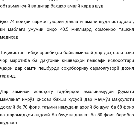
обтаъминкунӣ ва дигар бахшҳо амалӣ карда шуд.
Ҳоло 74 лоиҳаи сармоягузории давлатӣ амалӣ шуда истодааст,
ки маблағи умумии онҳо 40,5 миллиард сомониро ташкил
медиҳад.
Тоҷикистон тибқи арзёбиҳои байналмилалӣ дар даҳ соли охир
чор маротиба ба даҳгонаи кишварҳои пешсафи ислоҳотгари
ҷаҳон дар самти пешбурди соҳибкориву сармоягузорӣ дохил
гардид.
Дар заминаи ислоҳоту тадбирҳои амалинамудаи Ҳукумати
мамлакат имрӯз ҳиссаи бахши хусусӣ дар маҷмӯи маҳсулоти
дохилӣ ба 70 фоиз, таъмин намудани аҳолӣ бо шуғл ба 68 фоиз
ва даромадҳои андозӣ ба буҷети давлат ба 80 фоиз баробар
шудааст.