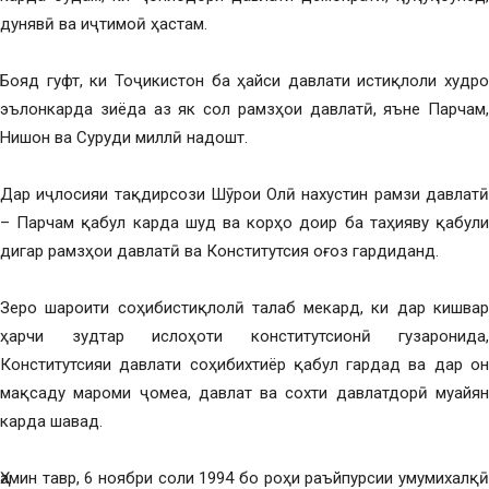
дунявӣ ва иҷтимоӣ ҳастам.
Бояд гуфт, ки Тоҷикистон ба ҳайси давлати истиқлоли худро
эълонкарда зиёда аз як сол рамзҳои давлатӣ, яъне Парчам,
Нишон ва Суруди миллӣ надошт.
Дар иҷлосияи тақдирсози Шӯрои Олӣ нахустин рамзи давлатӣ
– Парчам қабул карда шуд ва корҳо доир ба таҳияву қабули
дигар рамзҳои давлатӣ ва Конститутсия оғоз гардиданд.
Зеро шароити соҳибистиқлолӣ талаб мекард, ки дар кишвар
ҳарчи зудтар ислоҳоти конститутсионӣ гузаронида,
Конститутсияи давлати соҳибихтиёр қабул гардад ва дар он
мақсаду мароми ҷомеа, давлат ва сохти давлатдорӣ муайян
карда шавад.
Ҳамин тавр, 6 ноябри соли 1994 бо роҳи раъйпурсии умумихалқӣ