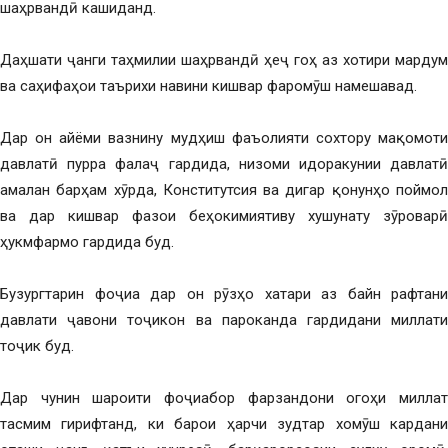
шаҳрвандӣ кашиданд.
Даҳшати ҷанги таҳмилии шаҳрвандӣ ҳеҷ гоҳ аз хотири мардум
ва саҳифаҳои таърихи навини кишвар фаромӯш намешавад.
Дар он айёми вазнину мудҳиш фаъолияти сохтору мақомоти
давлатӣ пурра фалаҷ гардида, низоми идоракунии давлатӣ
амалан барҳам хӯрда, Конститутсия ва дигар қонунҳо поймол
ва дар кишвар фазои беҳокимиятиву хушунату зӯроварӣ
ҳукмфармо гардида буд.
Бузургтарин фоҷиа дар он рӯзҳо хатари аз байн рафтани
давлати ҷавони тоҷикон ва пароканда гардидани миллати
тоҷик буд.
Дар чунин шароити фоҷиабор фарзандони огоҳи миллат
тасмим гирифтанд, ки барои ҳарчи зудтар хомӯш кардани