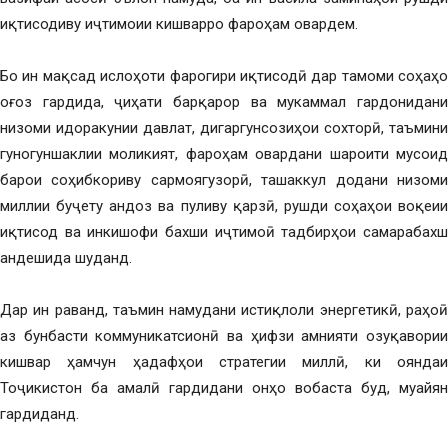
иқтисодиву иҷтимоии кишварро фароҳам овардем.
Бо ин мақсад ислоҳоти фарогири иқтисодӣ дар тамоми соҳаҳо
оғоз гардида, ҷиҳати барқарор ва мукаммал гардонидани
низоми идоракунии давлат, дигаргунсозиҳои сохторӣ, таъмини
гуногуншаклии моликият, фароҳам овардани шароити мусоид
барои соҳибкориву сармоягузорӣ, ташаккул додани низоми
миллии буҷету андоз ва пуливу қарзӣ, рушди соҳаҳои воқеии
иқтисод ва инкишофи бахши иҷтимоӣ тадбирҳои самарабахш
андешида шуданд.
Дар ин раванд, таъмин намудани истиқлоли энергетикӣ, раҳоӣ
аз бунбасти коммуникатсионӣ ва ҳифзи амнияти озуқавории
кишвар ҳамчун ҳадафҳои стратегии миллӣ, ки ояндаи
Тоҷикистон ба амалӣ гардидани онҳо вобаста буд, муайян
гардиданд.