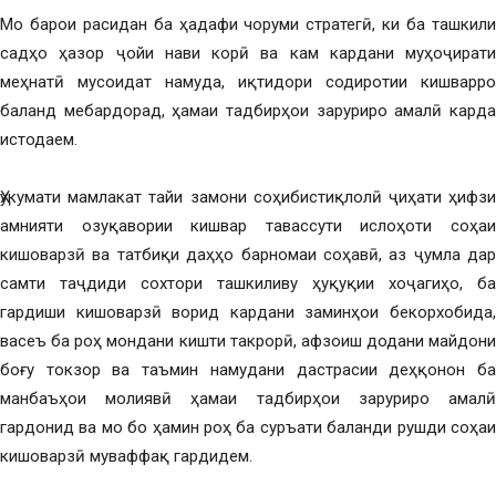
Мо барои расидан ба ҳадафи чоруми стратегӣ, ки ба ташкили
садҳо ҳазор ҷойи нави корӣ ва кам кардани муҳоҷирати
меҳнатӣ мусоидат намуда, иқтидори содиротии кишварро
баланд мебардорад, ҳамаи тадбирҳои заруриро амалӣ карда
истодаем.
Ҳукумати мамлакат тайи замони соҳибистиқлолӣ ҷиҳати ҳифзи
амнияти озуқавории кишвар тавассути ислоҳоти соҳаи
кишоварзӣ ва татбиқи даҳҳо барномаи соҳавӣ, аз ҷумла дар
самти таҷдиди сохтори ташкиливу ҳуқуқии хоҷагиҳо, ба
гардиши кишоварзӣ ворид кардани заминҳои бекорхобида,
васеъ ба роҳ мондани кишти такрорӣ, афзоиш додани майдони
боғу токзор ва таъмин намудани дастрасии деҳқонон ба
манбаъҳои молиявӣ ҳамаи тадбирҳои заруриро амалӣ
гардонид ва мо бо ҳамин роҳ ба суръати баланди рушди соҳаи
кишоварзӣ муваффақ гардидем.