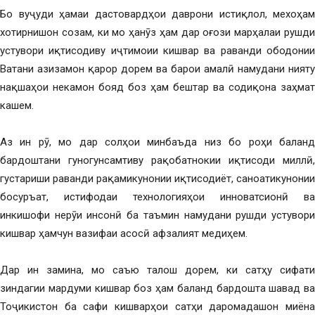
Бо вуҷуди ҳамаи дастовардҳои даврони истиқлол, мехоҳам
хотирнишон созам, ки мо ҳанӯз ҳам дар оғози марҳалаи рушди
устувори иқтисодиву иҷтимоии кишвар ва раванди ободонии
Ватани азизамон қарор дорем ва барои амалӣ намудани нияту
нақшаҳои некамон бояд боз ҳам бештар ва содиқона заҳмат
кашем.
Аз ин рӯ, мо дар солҳои минбаъда низ бо роҳи баланд
бардоштани гуногунсамтиву рақобатнокии иқтисоди миллӣ,
густариши раванди рақамикунонии иқтисодиёт, саноатикунонии
босуръат, истифодаи технологияҳои инноватсионӣ ва
инкишофи нерӯи инсонӣ ба таъмин намудани рушди устувори
кишвар ҳамчун вазифаи асосӣ афзалият медиҳем.
Дар ин замина, мо саъю талош дорем, ки сатҳу сифати
зиндагии мардуми кишвар боз ҳам баланд бардошта шавад ва
Тоҷикистон ба сафи кишварҳои сатҳи даромадашон миёна