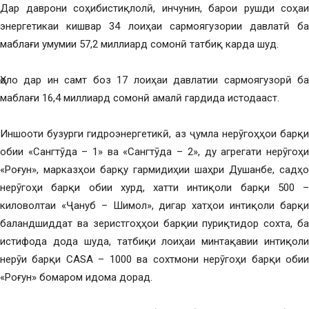
Дар даврони соҳибистиқлолӣ, инчунин, барои рушди соҳаи
энергетикаи кишвар 34 лоиҳаи сармоягузории давлатӣ ба
маблағи умумии 57,2 миллиард сомонӣ татбиқ карда шуд.
Ҳоло дар ин самт боз 17 лоиҳаи давлатии сармоягузорӣ ба
маблағи 16,4 миллиард сомонӣ амалӣ гардида истодааст.
Иншооти бузурги гидроэнергетикӣ, аз ҷумла нерӯгоҳҳои барқи
обии «Сангтӯда – 1» ва «Сангтӯда – 2», ду агрегати нерӯгоҳи
«Роғун», марказҳои барқу гармидиҳии шаҳри Душанбе, садҳо
нерӯгоҳи барқи обии хурд, хатти интиқоли барқи 500 –
киловолтаи «Ҷануб – Шимол», дигар хатҳои интиқоли барқи
баландшиддат ва зеристгоҳҳои барқии пуриқтидор сохта, ба
истифода дода шуда, татбиқи лоиҳаи минтақавии интиқоли
нерӯи барқи CASA – 1000 ва сохтмони нерӯгоҳи барқи обии
«Роғун» бомаром идома дорад.