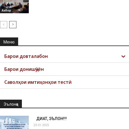
Ахбор
Меню
Барои довталабон
Барои донишҷӯён
Саволҳои имтиҳонҳои тестӣ
Эълонҳо
ДИҚҚАТ, ЭЪЛОН!!!
23.01.2025