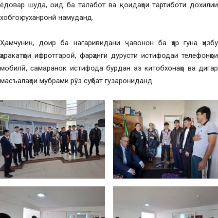
ёдовар шуда, оид ба талабот ва қоидаҳои тартиботи дохилии
хобгоҳ суханронӣ намуданд.
Ҳамчунин, доир ба нагаривидани ҷавонон ба ҳар гуна ҳизбу
ҳаракатҳои ифротгароӣ, фарҳанги дурусти истифодаи телефонҳои
мобилӣ, самаранок истифода бурдан аз китобхонаҳо ва дигар
масъалаҳои мубрами рӯз суҳбат гузарониданд.