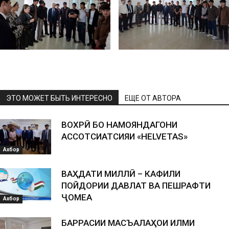
ЭТО МОЖЕТ БЫТЬ ИНТЕРЕСНО
ЕЩЕ ОТ АВТОРА
ВОХӮРӢ БО НАМОЯНДАГОНИ
АССОТСИАТСИЯИ «HELVETAS»
Ахбор
ВАҲДАТИ МИЛЛӢ – КАФИЛИ
ПОЙДОРИИ ДАВЛАТ ВА ПЕШРАФТИ
ҶОМЕА
Ахбор
БАРРАСИИ МАСЪАЛАҲОИ ИЛМИ