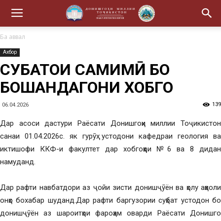
Ба аввал
Ахбор
СУҲБАТҲОИ САМИМӢ БО
БОШАНДАГОНИ ХОБГОҲ
139
06.04.2026
Дар асоси дастури Раёсати Донишгоҳи миллии Тоҷикистон
санаи 01.04.2026с. як гурӯҳ устодони кафедраи геология ва
иктишофи ККФ-и факултет дар хобгоҳҳои №6 ва 8 дидан
намуданд.
Дар рафти навбатдори аз ҷойи зисти донишҷӯён ва ҳолу аҳволи
онҳо бохабар шуданд.Дар рафти баргузории суҳбат устодон бо
донишҷӯён аз шароитҳои фароҳам оварди Раёсати Донишгоҳ