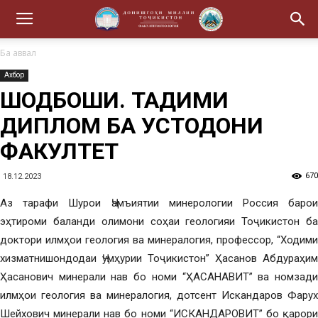
Ба аввал
Ахбор
ШОДБОШИ. ТАҚДИМИ
ДИПЛОМ БА УСТОДОНИ
ФАКУЛТЕТ
670
18.12.2023
Аз тарафи Шурои Ҷамъиятии минерологии Россия барои
эҳтироми баланди олимони соҳаи геологияи Тоҷикистон ба
доктори илмҳои геология ва минералогия, профессор, “Ходими
хизматнишондодаи Ҷумҳурии Тоҷикистон” Ҳасанов Абдураҳим
Ҳасанович минерали нав бо номи “ҲАСАНАВИТ” ва номзади
илмҳои геология ва минералогия, дотсент Искандаров Фарух
Шейхович минерали нав бо номи “ИСКАНДАРОВИТ” бо қарори