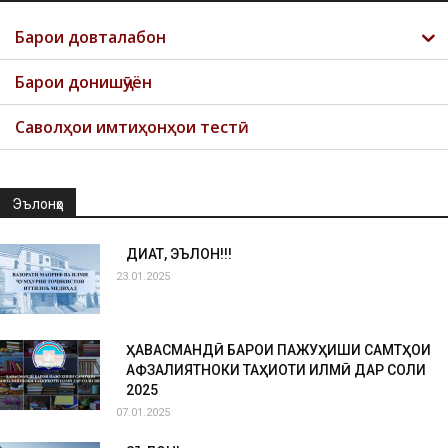
Барои довталабон
Барои донишҷӯён
Саволҳои имтиҳонҳои тестӣ
Эълонҳо
ДИҚҚАТ, ЭЪЛОН!!!
23.01.2025
ҲАВАСМАНДӢ БАРОИ ПАЖУҲИШИ САМТҲОИ
АФЗАЛИЯТНОКИ ТАҲҚИҚОТИ ИЛМӢ ДАР СОЛИ
2025
07.01.2025