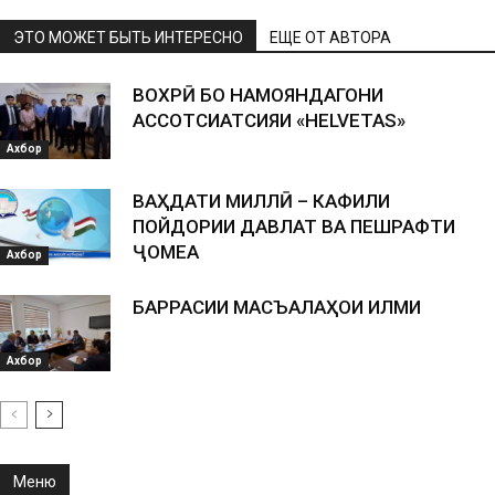
ЭТО МОЖЕТ БЫТЬ ИНТЕРЕСНО
ЕЩЕ ОТ АВТОРА
ВОХӮРӢ БО НАМОЯНДАГОНИ
АССОТСИАТСИЯИ «HELVETAS»
Ахбор
ВАҲДАТИ МИЛЛӢ – КАФИЛИ
ПОЙДОРИИ ДАВЛАТ ВА ПЕШРАФТИ
ҶОМЕА
Ахбор
БАРРАСИИ МАСЪАЛАҲОИ ИЛМИ
Ахбор
Меню