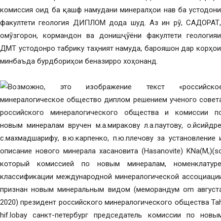
комиссия оид ба қашф намудани минералҳои нав ба устодони
факултети геология ДИПЛОМ дода шуд. Аз ин рӯ, САДОРАТ,
омӯзгорон, кормандон ва донишҷӯёни факултети геологияи
ДМТ устодонро табрику таҳният намуда, барояшон дар корҳои
минбаъда бурдбориҳои беназирро хоҳонанд.