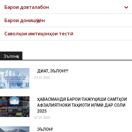
Барои довталабон
Барои донишҷӯён
Саволҳои имтиҳонҳои тестӣ
Эълонҳо
ДИҚҚАТ, ЭЪЛОН!!!
23.01.2025
ҲАВАСМАНДӢ БАРОИ ПАЖУҲИШИ САМТҲОИ
АФЗАЛИЯТНОКИ ТАҲҚИҚОТИ ИЛМӢ ДАР СОЛИ
2025
07.01.2025
ЭЪЛОН!