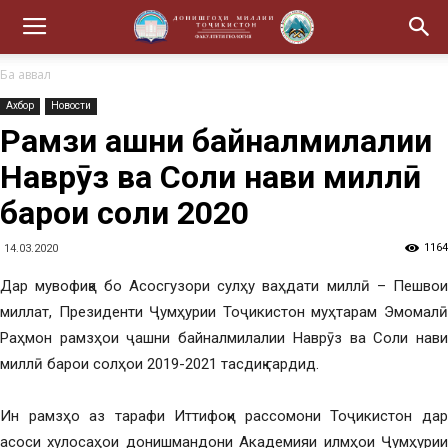
Ба аввал
Ахбор
Новости
Рамзи ҷашни байналмилалии
Наврӯз ва Соли нави миллӣ
барои соли 2020
1164
14.03.2020
Дар мувофиқа бо Асосгузори сулҳу ваҳдати миллӣ – Пешвои
миллат, Президенти Ҷумҳурии Тоҷикистон муҳтарам Эмомалӣ
Раҳмон рамзҳои ҷашни байналмилалии Наврӯз ва Соли нави
миллӣ барои солҳои 2019-2021 тасдиқ гардид.
Ин рамзҳо аз тарафи Иттифоқи рассомони Тоҷикистон дар
асоси хулосаҳои донишмандони Академияи илмҳои Ҷумҳурии