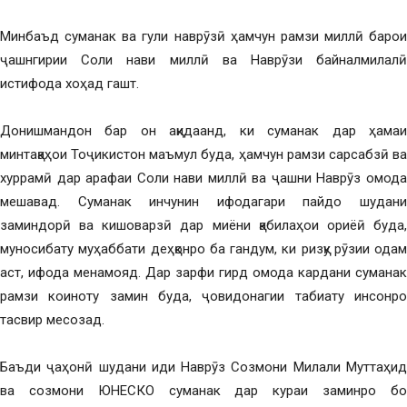
Минбаъд суманак ва гули наврӯзӣ ҳамчун рамзи миллӣ барои
ҷашнгирии Соли нави миллӣ ва Наврӯзи байналмилалӣ
истифода хоҳад гашт.
Донишмандон бар он ақидаанд, ки суманак дар ҳамаи
минтақаҳои Тоҷикистон маъмул буда, ҳамчун рамзи сарсабзӣ ва
хуррамӣ дар арафаи Соли нави миллӣ ва ҷашни Наврӯз омода
мешавад. Суманак инчунин ифодагари пайдо шудани
заминдорӣ ва кишоварзӣ дар миёни қабилаҳои ориёӣ буда,
муносибату муҳаббати деҳқонро ба гандум, ки ризқу рӯзии одам
аст, ифода менамояд. Дар зарфи гирд омода кардани суманак
рамзи коиноту замин буда, ҷовидонагии табиату инсонро
тасвир месозад.
Баъди ҷаҳонӣ шудани иди Наврӯз Созмони Милали Муттаҳид
ва созмони ЮНЕСКО суманак дар кураи заминро бо