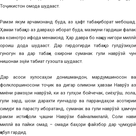
Тоҷикистон омода шудааст.
Рамзи якум арчамонанд буда, аз ҳафт табақ иборат мебошад.
Ҳамаи табақҳо аз давраҳо иборат буда, мазмуни гардиши фалак
ва коинотро ифода менамояд. Ҳар давра бо нақшу нигори миллӣ
ороиш дода шудааст. Дар гирдогирди табақҳо гулдӯзиҳои
гуногун ва дар табақи охирони суманак гули наврӯзӣ чун
нишонаи эҳёи табиат гузошта шудааст.
Дар асоси хулосаҳои донишмандон, мардумшиносон ва
фолклоршиносони тоҷик ва дигар олимони ҳавзаи Наврӯз аз
миёни рамзҳои наврӯзӣ, ки аз гулҳои бойчечак, сиёҳгӯш, лола,
гули зард, шохи дарахти ғунчадор ва паррандаҳои асотирии
симурғ ва парасту иборатанд, суманак ва гули наврӯзӣ ҳамчун
рамзи истиқболи ҷашни Наврӯзи байналмилалӣ, Соли нави
миллӣ ва пайки омад – омади баҳори файзбор дар ҷумҳурӣ
қабул гардид.