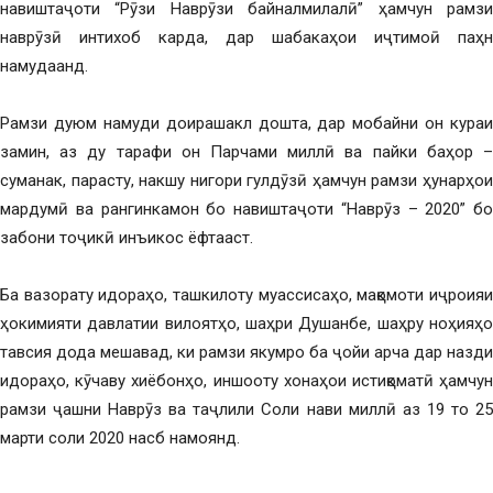
навиштаҷоти “Рӯзи Наврӯзи байналмилалӣ” ҳамчун рамзи
наврӯзӣ интихоб карда, дар шабакаҳои иҷтимоӣ паҳн
намудаанд.
Рамзи дуюм намуди доирашакл дошта, дар мобайни он кураи
замин, аз ду тарафи он Парчами миллӣ ва пайки баҳор –
суманак, парасту, накшу нигори гулдӯзӣ ҳамчун рамзи ҳунарҳои
мардумӣ ва рангинкамон бо навиштаҷоти “Наврӯз – 2020” бо
забони тоҷикӣ инъикос ёфтааст.
Ба вазорату идораҳо, ташкилоту муассисаҳо, мақомоти иҷроияи
ҳокимияти давлатии вилоятҳо, шаҳри Душанбе, шаҳру ноҳияҳо
тавсия дода мешавад, ки рамзи якумро ба ҷойи арча дар назди
идораҳо, кӯчаву хиёбонҳо, иншооту хонаҳои истиқоматӣ ҳамчун
рамзи ҷашни Наврӯз ва таҷлили Соли нави миллӣ аз 19 то 25
марти соли 2020 насб намоянд.