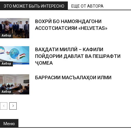
ЭТО МОЖЕТ БЫТЬ ИНТЕРЕСНО
ЕЩЕ ОТ АВТОРА
ВОХӮРӢ БО НАМОЯНДАГОНИ
АССОТСИАТСИЯИ «HELVETAS»
Ахбор
ВАҲДАТИ МИЛЛӢ – КАФИЛИ
ПОЙДОРИИ ДАВЛАТ ВА ПЕШРАФТИ
ҶОМЕА
Ахбор
БАРРАСИИ МАСЪАЛАҲОИ ИЛМИ
Ахбор
Меню