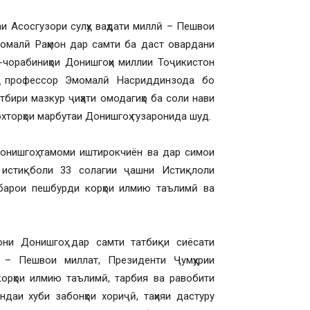
 Асосгузори сулҳу ваҳдати миллӣ – Пешвои
момалӣ Раҳмон дар самти ба даст овардани
а-чорабиниҳои Донишгоҳи миллии Тоҷикистон
ҳ, профессор Эмомалӣ Насриддинзода бо
тбири мазкур ҷиҳати омодагиҳо ба соли нави
охторҳои марбутаи Донишгоҳ гузаронида шуд.
онишгоҳ тамоми иштирокчиён ва дар симои
а истиқболи 33 солагии ҷашни Истиқлоли
 барои пешбурди корҳои илмию таълимӣ ва
ни Донишгоҳ дар самти татбиқи сиёсати
ӣ – Пешвои миллат, Президенти Ҷумҳурии
корҳои илмию таълимӣ, тарбия ва равобити
даи хуби забонҳои хориҷӣ, таҳияи дастуру