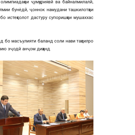
олимпиадаҳои ҷумҳуриявӣ ва байналмилалӣ,
илмии бунёдӣ, ҷоннок намудани ташкилотҳои
бо истеҳсолот дастуру супоришҳои мушаххас
яд бо масъулияти баланд соли нави таҳсилро
мию эҷодӣ анҷом диҳанд.