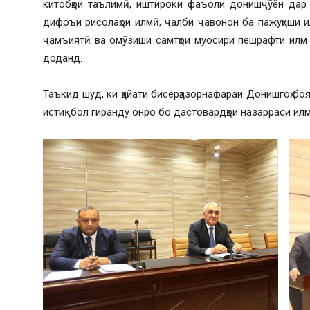
китобҳои таълимӣ, иштироки фаъоли донишҷӯён дар 
дифоъи рисолаҳои илмӣ, ҷалби ҷавонон ба пажуҳиши 
ҷамъиятӣ ва омӯзиши самтҳои муосири пешрафти илм 
доданд.
Таъкид шуд, ки ҳайати бисёрҳазорнафараи Донишгоҳ бо
истиқбол гиранду онро бо дастовардҳои назарраси ил