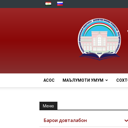
АСОСӢ
МАЪЛУМОТИ УМУМӢ
СОХТ
Меню
Барои довталабон