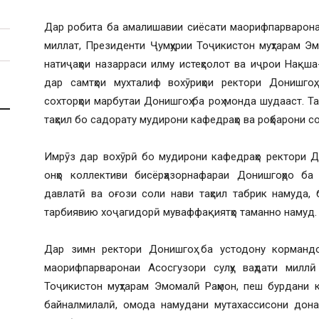
Дар робита ба амалишавии сиёсати маорифпарваронаи
миллат, Президенти Ҷумҳурии Тоҷикистон муҳтарам Э
натиҷаҳои назарраси илму истеҳсолот ва иҷрои Нақш
дар самтҳои мухталиф вохӯриҳои ректори Донишго
сохторҳои марбутаи Донишгоҳ ба роҳ монда шудааст. Та
таҳсил бо садорату мудирони кафедраҳо ва роҳбарони с
Имрӯз дар вохӯрӣ бо мудирони кафедраҳо ректори Д
онҳо коллективи бисёрҳазорнафараи Донишгоҳро б
давлатӣ ва оғози соли нави таҳсил табрик намуда,
тарбиявию хоҷагидорӣ муваффақиятҳо таманно намуд.
Дар зимн ректори Донишгоҳ ба устодону кормандо
маорифпарваронаи Асосгузори сулҳу ваҳдати милл
Тоҷикистон муҳтарам Эмомалӣ Раҳмон, пеш бурдани 
байналмилалӣ, омода намудани мутахассисони донан