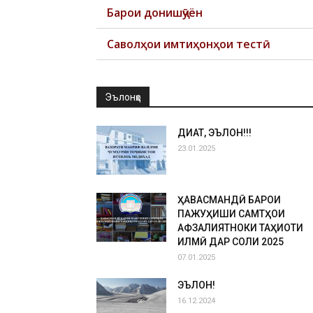
Барои донишҷӯён
Саволҳои имтиҳонҳои тестӣ
Эълонҳо
ДИҚҚАТ, ЭЪЛОН!!!
23.01.2025
ҲАВАСМАНДӢ БАРОИ
ПАЖУҲИШИ САМТҲОИ
АФЗАЛИЯТНОКИ ТАҲҚИҚОТИ
ИЛМӢ ДАР СОЛИ 2025
07.01.2025
ЭЪЛОН!
16.12.2024