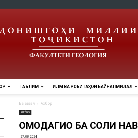
ОР
ТАЪЛИМ
ИЛМ ВА РОБИТАҲОИ БАЙНАЛМИЛАЛӢ
tnu
Ба аввал
Ахбор
Ахбор
ОМОДАГИҲО БА СОЛИ НАВ
27.08.2024