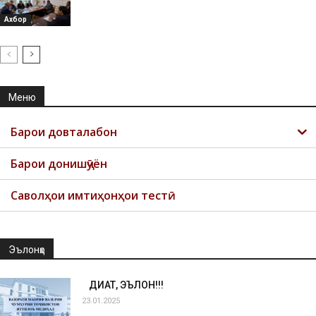
Ахбор
Меню
Барои довталабон
Барои донишҷӯён
Саволҳои имтиҳонҳои тестӣ
Эълонҳо
ДИҚҚАТ, ЭЪЛОН!!!
23.01.2025