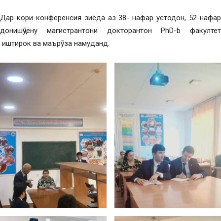
Дар кори конференсия зиёда аз 38- нафар устодон, 52-нафар
донишҷӯёну магистрантони докторантон PhD-b факултет
иштирок ва маърӯза намуданд.