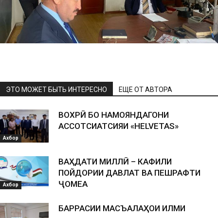
ЭТО МОЖЕТ БЫТЬ ИНТЕРЕСНО
ЕЩЕ ОТ АВТОРА
ВОХӮРӢ БО НАМОЯНДАГОНИ
АССОТСИАТСИЯИ «HELVETAS»
Ахбор
ВАҲДАТИ МИЛЛӢ – КАФИЛИ
ПОЙДОРИИ ДАВЛАТ ВА ПЕШРАФТИ
ҶОМЕА
Ахбор
БАРРАСИИ МАСЪАЛАҲОИ ИЛМИ