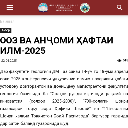
Ба аввал
Ахбор
ОҒОЗ ВА АНҶОМИ ҲАФТАИ
ИЛМ-2025
518
22.04.2025
Дар факултети геологияи ДМТ аз санаи 14-ум то 18-уми апрели
соли 2025 конференсияи ҷумҳуриявии илмию назарявии ҳайати
устодону докторантон ва донишҷуёну магистрантони факултети
геология бахишида ба “Солҳои рушди иқтисоди рақамӣ ва
инноватсия (солҳои 2025-2030)”, “700-солагии шоири
ғазалсарои тоҷику форс Ҳофизи Шерозӣ” ва “115-солагии
Шоири халқии Тоҷикистон Боқӣ Раҳимзода” баргузор гардида
дар сатхи баланд гузаронида шуд.