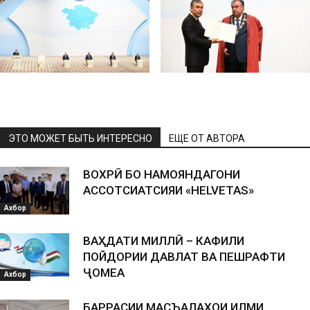
ЭТО МОЖЕТ БЫТЬ ИНТЕРЕСНО
ЕЩЕ ОТ АВТОРА
ВОХӮРӢ БО НАМОЯНДАГОНИ
АССОТСИАТСИЯИ «HELVETAS»
Ахбор
ВАҲДАТИ МИЛЛӢ – КАФИЛИ
ПОЙДОРИИ ДАВЛАТ ВА ПЕШРАФТИ
ҶОМЕА
Ахбор
БАРРАСИИ МАСЪАЛАҲОИ ИЛМИ