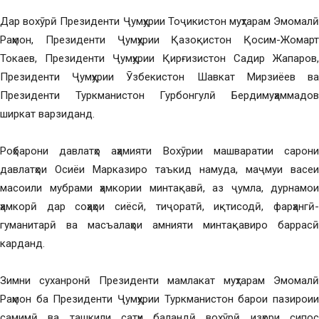
Дар вохӯрӣ Президенти Ҷумҳурии Тоҷикистон муҳтарам Эмомалӣ
Раҳмон, Президенти Ҷумҳурии Қазоқистон Қосим-Жомарт
Токаев, Президенти Ҷумҳурии Қирғизистон Садир Жапаров,
Президенти Ҷумҳурии Ӯзбекистон Шавкат Мирзиёев ва
Президенти Туркманистон Гурбонгулӣ Бердимуҳаммадов
ширкат варзиданд.
Роҳбарони давлатҳо аҳамияти Вохӯрии машваратии сарони
давлатҳои Осиёи Марказиро таъкид намуда, маҷмуи васеи
масоили мубрами ҳамкории минтақавӣ, аз ҷумла, дурнамои
ҳамкорӣ дар соҳаҳои сиёсӣ, тиҷоратӣ, иқтисодӣ, фарҳангӣ-
гуманитарӣ ва масъалаҳои амнияти минтақавиро баррасӣ
карданд.
Зимни суханронӣ Президенти мамлакат муҳтарам Эмомалӣ
Раҳмон ба Президенти Ҷумҳурии Туркманистон барои пазироии
самимӣ ва ташкили сатҳи баландӣ вохӯрӣ изҳори сипос