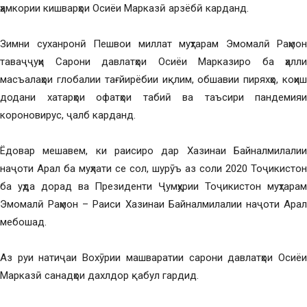
ҳамкории кишварҳои Осиёи Марказӣ арзёбӣ карданд.
Зимни суханронӣ Пешвои миллат муҳтарам Эмомалӣ Раҳмон
таваҷҷуҳи Сарони давлатҳои Осиёи Марказиро ба ҳалли
масъалаҳои глобалии тағйирёбии иқлим, обшавии пиряхҳо, коҳиш
додани хатарҳои офатҳои табиӣ ва таъсири пандемияи
короновирус, ҷалб карданд.
Ёдовар мешавем, ки раисиро дар Хазинаи Байналмилалии
наҷоти Арал ба муҳлати се сол, шурӯъ аз соли 2020 Тоҷикистон
ба уҳда дорад ва Президенти Ҷумҳурии Тоҷикистон муҳтарам
Эмомалӣ Раҳмон – Раиси Хазинаи Байналмилалии наҷоти Арал
мебошад.
Аз руи натиҷаи Вохӯрии машваратии сарони давлатҳои Осиёи
Марказӣ санадҳои дахлдор қабул гардид.