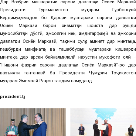
Дар Вохӯрии машваратии сарони давлатҳои Осиёи Марказӣ
Президенти Туркманистон муҳтарам Гурбонгулӣ
Бердимуҳаммадов бо Қарори муштараки сарони давлатҳои
Осиёи Марказӣ барои хизматҳои шоиста дар рушди
муносибатҳои дӯстӣ, ҳамсоягии нек, ҳамдигарфаҳмӣ ва ҳамкории
давлатҳои Осиёи Марказӣ, таҳкими сулҳу амният дар минтақа,
пешбурди манфиатҳо ва ташаббусҳои муштараки кишварҳои
минтақа дар арсаи байналмилалӣ нахустин мукофоти олӣ –
“Нишони фахрии сарони давлатҳои Осиёи Марказӣ”-ро дар
вазъияти тантанавӣ ба Президенти Ҷумҳурии Тоҷикистон
муҳтарам Эмомалӣ Раҳмон тақдим намуданд.
prezident.tj