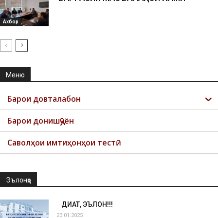
Ахбор
Меню
Барои довталабон
Барои донишҷӯён
Саволҳои имтиҳонҳои тестӣ
Эълонҳо
ДИҚҚАТ, ЭЪЛОН!!!
23.01.2025