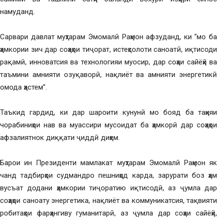
намуданд.
Сарвари давлат муҳтарам Эмомалӣ Раҳмон афзуданд, ки “мо ба
ҳамкории зич дар соҳаҳои тиҷорат, истеҳсолоти саноатӣ, иқтисоди
рақамӣ, инноватсия ва технологияи муосир, дар соҳаи сайёҳӣ ва
таъмини амнияти озуқаворӣ, нақлиёт ва амнияти энергетикӣ
омода ҳастем”.
Таъкид гардид, ки дар шароити кунунӣ мо бояд ба таҳияи
чорабиниҳои нав ва муассири мусоидат ба ҳамкорӣ дар соҳаҳои
афзалиятнок диққати ҷиддӣ диҳем.
Барои ин Президенти мамлакат муҳтарам Эмомалӣ Раҳмон як
чанд тадбирҳои судмандро пешниҳод карда, зарурати боз ҳам
вусъат додани ҳамкории тиҷоратию иқтисодӣ, аз ҷумла дар
соҳаҳои саноату энергетика, нақлиёт ва коммуникатсия, тақвияти
робитаҳои фарҳангиву гуманитарӣ, аз ҷумла дар соҳаи сайёҳӣ,