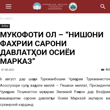
Ба аввал
Ахбор
МУКОФОТИ ОЛӢ – “НИШОНИ
ФАХРИИ САРОНИ
ДАВЛАТҲОИ ОСИЁИ
МАРКАЗӢ”
865
07.08.2021
6 август дар шаҳри Туркманбошии Ҷумҳурии Туркманистон
Асосгузори сулҳу ваҳдати миллӣ – Пешвои миллат, Президенти
Ҷумҳурии Тоҷикистон муҳтарам Эмомалӣ Раҳмон дар Вохӯрии
машваратии сарони давлатҳои Осиёи Марказӣ иштирок ва
суханронӣ карданд.