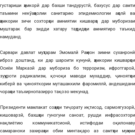
густариши ҳамкорӣ дар бахши тандурустӣ, бахусус дар самти
таъмини некӯаҳволии санитарию эпидемиологии аҳолӣ ва
ҳамкории зичи сохторҳои амниятии кишварҳо дар муборизаи
муштарак бар зидди хатару таҳдидҳои амниятиро таъкид
намуданд.
Сарвари давлат муҳтарам Эмомалӣ Раҳмон зимни суханронӣ
иброз доштанд, ки дар шароити кунунӣ, ҳамкории кишварҳои
Осиёи Марказӣ дар мубориза бо терроризм, ифротгароӣ,
зуҳуроти радикализм, қочоқи маводи мухаддир, ҷиноятҳои
киберӣ ва ҷинояткории муташаккили фаромиллӣ, андешидани
чораҳои таъхирнопазирро тақозо мекунад.
Президенти мамлакат соҳаҳои тиҷорату иқтисод, сармоягузорӣ,
кишоварзӣ, бахшҳои гуногуни саноат, рушди инфрасохтори
нақлиётию коммуникатсионӣ, истифодаи оқилонаву
самараноки захираҳои обии минтақаро аз самтҳои муҳими