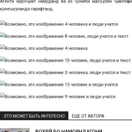
Агентӣ муроҷиат намуданд ва аз ҷониби масъулин ҷавобҳои
қонеъкунанда гирифтанд.
ЭТО МОЖЕТ БЫТЬ ИНТЕРЕСНО
ЕЩЕ ОТ АВТОРА
ВОХӮРӢ БО НАМОЯНДАГОНИ