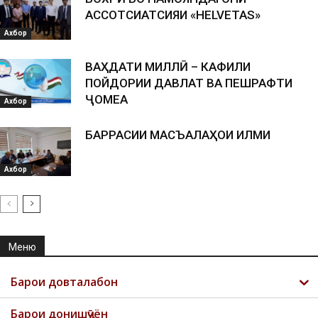
АССОТСИАТСИЯИ «HELVETAS»
Ахбор
ВАҲДАТИ МИЛЛӢ – КАФИЛИ
ПОЙДОРИИ ДАВЛАТ ВА ПЕШРАФТИ
ҶОМЕА
Ахбор
БАРРАСИИ МАСЪАЛАҲОИ ИЛМИ
Ахбор
Меню
Барои довталабон
Барои донишҷӯён