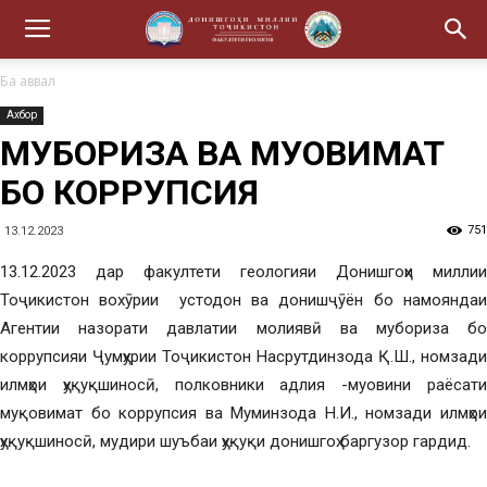
Ба аввал
Ахбор
МУБОРИЗА ВА МУҚОВИМАТ
БО КОРРУПСИЯ
751
13.12.2023
13.12.2023 дар факултети геологияи Донишгоҳи миллии
Тоҷикистон вохӯрии устодон ва донишҷӯён бо намояндаи
Агентии назорати давлатии молиявӣ ва мубориза бо
коррупсияи Ҷумҳурии Тоҷикистон Насрутдинзода Қ.Ш., номзади
илмҳои ҳуқуқшиносӣ, полковники адлия -муовини раёсати
муқовимат бо коррупсия ва Муминзода Н.И., номзади илмҳои
ҳуқуқшиносӣ, мудири шуъбаи ҳуқуқи донишгоҳ баргузор гардид.