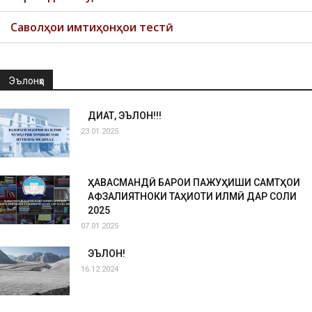
Саволҳои имтиҳонҳои тестӣ
Эълонҳо
ДИҚҚАТ, ЭЪЛОН!!!
23.01.2025
ҲАВАСМАНДӢ БАРОИ ПАЖУҲИШИ САМТҲОИ
АФЗАЛИЯТНОКИ ТАҲҚИҚОТИ ИЛМӢ ДАР СОЛИ
2025
07.01.2025
ЭЪЛОН!
16.12.2024