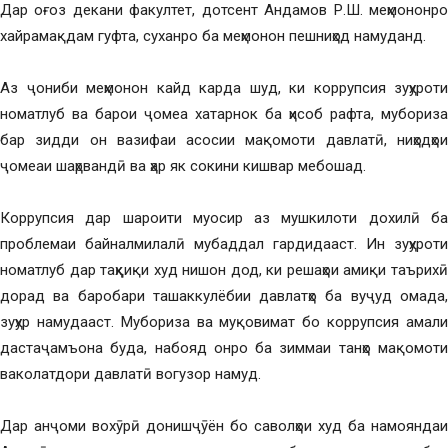
Дар оғоз декани факултет, дотсент Андамов Р.Ш. меҳмононро
хайрамақдам гуфта, суханро ба меҳмонон пешниҳод намуданд.
Аз ҷониби меҳмонон кайд карда шуд, ки коррупсия зуҳуроти
номатлуб ва барои ҷомеа хатарнок ба ҳисоб рафта, мубориза
бар зидди он вазифаи асосии мақомоти давлатӣ, ниҳодҳои
ҷомеаи шаҳрвандӣ ва ҳар як сокини кишвар мебошад.
Коррупсия дар шароити муосир аз мушкилоти дохилӣ ба
проблемаи байналмилалӣ мубаддал гардидааст. Ин зуҳуроти
номатлуб дар таҳқиқи худ нишон дод, ки решаҳои амиқи таърихӣ
дорад ва баробари ташаккулёбии давлатҳо ба вуҷуд омада,
зуҳур намудааст. Мубориза ва муқовимат бо коррупсия амали
дастаҷамъона буда, набояд онро ба зиммаи танҳо мақомоти
ваколатдори давлатӣ вогузор намуд.
Дар анҷоми вохӯрӣ донишҷӯён бо саволҳои худ ба намояндаи