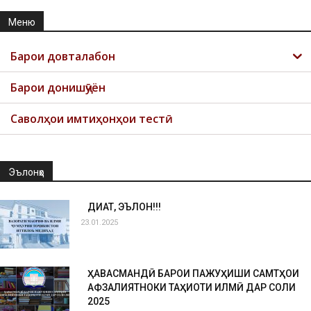
Меню
Барои довталабон
Барои донишҷӯён
Саволҳои имтиҳонҳои тестӣ
Эълонҳо
ДИҚҚАТ, ЭЪЛОН!!!
23.01.2025
ҲАВАСМАНДӢ БАРОИ ПАЖУҲИШИ САМТҲОИ
АФЗАЛИЯТНОКИ ТАҲҚИҚОТИ ИЛМӢ ДАР СОЛИ
2025