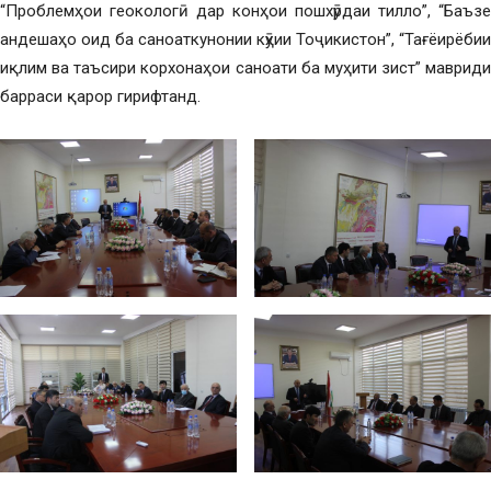
“Проблемҳои геокологӣ дар конҳои пошхӯрдаи тилло”, “Баъзе
андешаҳо оид ба саноаткунонии кӯҳии Тоҷикистон”, “Тағёирёбии
иқлим ва таъсири корхонаҳои саноати ба муҳити зист” мавриди
барраси қарор гирифтанд.