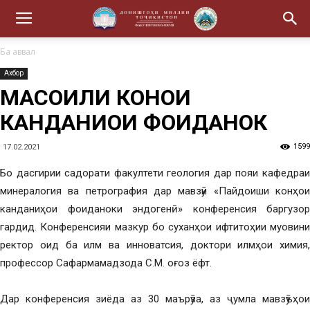
Ба аввал
Ахбор
МАСОИЛИ КОНҲОИ
КАНДАНИҲОИ ФОИДАНОК
1599
17.02.2021
Бо дасгирии садорати факултети геология дар пояи кафедраи
минералогия ва петрография дар мавзӯи «Пайдоиши конҳои
канданиҳои фоиданоки эндогенӣ» конференсия баргузор
гардид. Конференсияи мазкур бо суханҳои ифтитоҳии муовини
ректор оид ба илм ва инноватсия, доктори илмҳои химия,
профессор Сафармамадзода С.М. оғоз ёфт.
Дар конференсия зиёда аз 30 маърӯза, аз ҷумла мавзӯъҳои