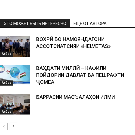
ЭТО МОЖЕТ БЫТЬ ИНТЕРЕСНО
ЕЩЕ ОТ АВТОРА
ВОХӮРӢ БО НАМОЯНДАГОНИ
АССОТСИАТСИЯИ «HELVETAS»
Ахбор
ВАҲДАТИ МИЛЛӢ – КАФИЛИ
ПОЙДОРИИ ДАВЛАТ ВА ПЕШРАФТИ
ҶОМЕА
Ахбор
БАРРАСИИ МАСЪАЛАҲОИ ИЛМИ
Ахбор