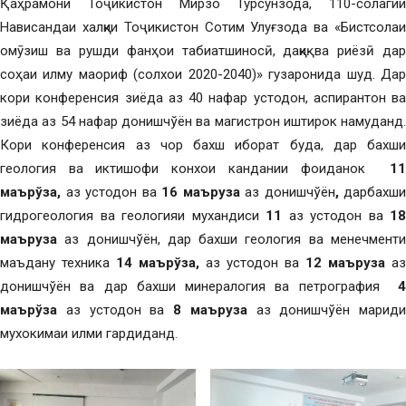
Қаҳрамони Тоҷикистон Мирзо Турсунзода, 110-солагии
Нависандаи халқии Тоҷикистон Сотим Улуғзода ва «Бистсолаи
омӯзиш ва рушди фанҳои табиатшиносӣ, дақиқ ва риёзӣ дар
соҳаи илму маориф (солхои 2020-2040)» гузаронида шуд. Дар
кори конференсия зиёда аз 40 нафар устодон, аспирантон ва
зиёда аз 54 нафар донишчўён ва магистрон иштирок намуданд.
Кори конференсия аз чор бахш иборат буда, дар бахши
геология ва иктишофи конхои кандании фоиданок
1
маърўза,
аз устодон ва
16 маъруза
аз донишчўён
,
дарбахши
гидрогеология ва геологияи мухандиси
11
аз устодон ва
18
маъруза
аз донишчўён, дар бахши геология ва менечменти
маъдану техника
14
маърўза,
аз устодон ва
12 маъруза
аз
донишчўён ва дар бахши минералогия ва петрография
4
маърўза
аз устодон ва
8 маъруза
аз донишчўён мариди
мухокимаи илми гардиданд.