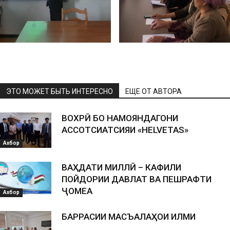
ЭТО МОЖЕТ БЫТЬ ИНТЕРЕСНО
ЕЩЕ ОТ АВТОРА
ВОХӮРӢ БО НАМОЯНДАГОНИ
АССОТСИАТСИЯИ «HELVETAS»
Ахбор
ВАҲДАТИ МИЛЛӢ – КАФИЛИ
ПОЙДОРИИ ДАВЛАТ ВА ПЕШРАФТИ
ҶОМЕА
Ахбор
БАРРАСИИ МАСЪАЛАҲОИ ИЛМИ