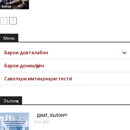
Ахбор
Меню
Барои довталабон
Барои донишҷӯён
Саволҳои имтиҳонҳои тестӣ
Эълонҳо
ДИҚҚАТ, ЭЪЛОН!!!
23.01.2025