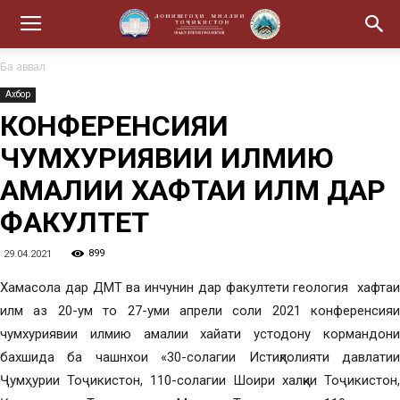
Ба аввал
Ахбор
КОНФЕРЕНСИЯИ
ЧУМХУРИЯВИИ ИЛМИЮ
АМАЛИИ ХАФТАИ ИЛМ ДАР
ФАКУЛТЕТ
899
29.04.2021
Хамасола дар ДМТ ва инчунин дар факултети геология хафтаи
илм аз 20-ум то 27-уми апрели соли 2021 конференсияи
чумхуриявии илмию амалии хайати устодону кормандони
бахшида ба чашнхои «30-солагии Истиқлолияти давлатии
Ҷумҳурии Тоҷикистон, 110-солагии Шоири халқии Тоҷикистон,