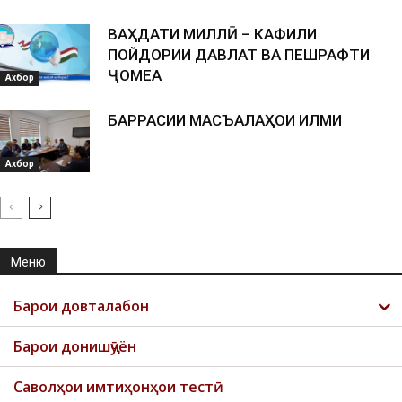
ВАҲДАТИ МИЛЛӢ – КАФИЛИ
ПОЙДОРИИ ДАВЛАТ ВА ПЕШРАФТИ
ҶОМЕА
Ахбор
БАРРАСИИ МАСЪАЛАҲОИ ИЛМИ
Ахбор
Меню
Барои довталабон
Барои донишҷӯён
Саволҳои имтиҳонҳои тестӣ