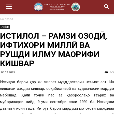
Ба аввал
Ахбор
ИСТИҚЛОЛ – РАМЗИ ОЗОДӢ,
ИФТИХОРИ МИЛЛӢ ВА
РУШДИ ИЛМУ МАОРИФИ
КИШВАР
372
05.09.2025
Истиқлол барои ҳар як миллат муқаддастарин неъмат аст. Ин
нишонаи озодии кишвар, соҳибихтиёрӣ ва худшиносии мардум
мебошад. Ҳалқи тоҷик пас аз ҳазорсолаҳо таърих ва
муборизаҳои зиёд, 9-уми сентябри соли 1991 ба Истиқлоли
давлатӣ ноил гашт. Ин рӯз барои мардуми мо оғози марҳилаи