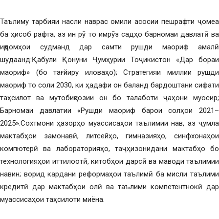
Таълиму тарбияи насли наврас омили асосии пешрафти ҷомеа
ба ҳисоб рафта, аз ин рӯ то имрӯз садҳо барномаи давлатӣ ва
иқдомҳои судманд дар самти рушди маориф амалӣ
шудаанд:Қабули Қонуни Ҷумҳурии Тоҷикистон «Дар бораи
маориф» (бо тағйиру иловаҳо); Стратегияи миллии рушди
маориф то соли 2030, ки ҳадафи он баланд бардоштани сифати
таҳсилот ва мутобиқсозии он бо талаботи ҷаҳони муосир;
Барномаи давлатии «Рушди маориф барои солҳои 2021–
2025».Сохтмони ҳазорҳо муассисаҳои таълимии нав, аз ҷумла
мактабҳои замонавӣ, литсейҳо, гимназияҳо, синфхонаҳои
компютерӣ ва лабораторияҳо, таҷҳизонидани мактабҳо бо
технологияҳои иттилоотӣ, китобҳои дарсӣ ва маводи таълимии
навин; ворид кардани реформаҳои таълимӣ ба мисли таълими
кредитӣ дар мактабҳои олӣ ва таълими компетентнокӣ дар
муассисаҳои таҳсилоти миёна.