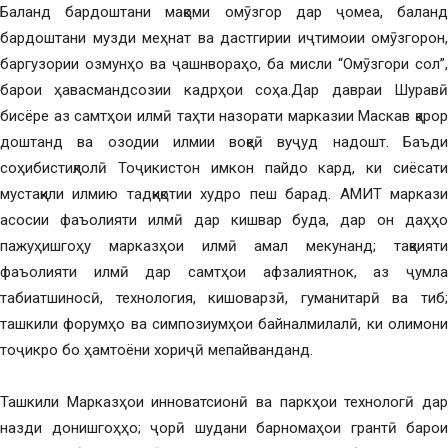
Баланд бардоштани мақоми омӯзгор дар ҷомеа, баланд
бардоштани музди меҳнат ва дастгирии иҷтимоии омӯзгорон,
баргузории озмунҳо ва ҷашнвораҳо, ба мисли “Омӯзгори сол”,
барои ҳавасмандсозии кадрҳои соҳа.Дар давраи Шуравӣ
бисёре аз самтҳои илмӣ таҳти назорати марказии Маскав қарор
доштанд ва озодии илмии воқеӣ вуҷуд надошт. Баъди
соҳибистиқлолӣ Тоҷикистон имкон пайдо кард, ки сиёсати
мустақили илмию тадқиқотии худро пеш барад. АМИТ маркази
асосии фаъолияти илмӣ дар кишвар буда, дар он даҳҳо
пажуҳишгоҳу марказҳои илмӣ амал мекунанд; тақвияти
фаъолияти илмӣ дар самтҳои афзалиятнок, аз ҷумла
табиатшиносӣ, технология, кишоварзӣ, гуманитарӣ ва тиб;
ташкили форумҳо ва симпозиумҳои байналмилалӣ, ки олимони
тоҷикро бо ҳамтоёни хориҷӣ мепайванданд.
Ташкили Марказҳои инноватсионӣ ва паркҳои технологӣ дар
назди донишгоҳҳо; ҷорӣ шудани барномаҳои грантӣ барои