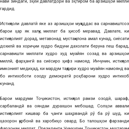
нави зиндагӣ, эҳёи давлатдорӣ ва эҳтиром ба арзишҳои миллӣ
гардид.
Истиқлоли давлатӣ яке аз арзишҳои муқаддас ва сарнавиштсоз
барои ҳар як халқу миллат ба ҳисоб меравад. Давлате, ки
истиқлолият дорад, метавонад мустақилона амал кунад, сиёсати
дохилӣ ва хориҷии худро бидуни дахолати беруна пеш барад,
сарнавишти миллати худро худ муайян созад ва арзишҳои
миллӣ, фарҳангӣ ва сиёсиро ҳифз намояд. Инчунин, истиқлол
имконият медиҳад, ки мардум тақдири худро муайян намоянд ва
бо интихоботи озоду демократӣ роҳбарони худро интихоб
кунанд.
Барои мардуми Тоҷикистон, истиқлол рамзи озодӣ, шараф,
сарбаландӣ ва ояндаи дурахшон мебошад. Солҳои аввали
истиқлолият кишвар ба ҷанги шаҳрвандӣ рӯ ба рӯ шуд, ки
ҳазорон қурбонӣ ва харобиҳо овард. Бо талошҳои фарзанди
фарзонаи миллат, Президенти Ҷумҳурии Тоҷикистон муҳтарам