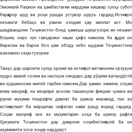
Эмомалӣ Раҳмон ва ҳамбастагии мардуми кишвар сулҳу субот
барқарор шуд ва роҳи рушди устувор шуруъ гардид.Истиқлол
неъмати бебаҳо ва рамзи озодии ҳар миллат аст. Мо
шаҳрвандони Тоҷикистон бояд ҳамеша шукргузори ин неъмат
бошем, онро чун гавҳараки чашм ҳифз намоем, ба қадри он
бирасем ва барои боз ҳам ободу зебо шудани Тоҷикистони
азизамон саҳм гузорем.
Танҳо дар шароити сулҳу оромӣ ва истиқлол метавонем орзуҳои
худро амалӣ созем ва наслҳои ояндаро дар рӯҳияи ватандӯстӣ
ва худшиносии миллӣ тарбия намоем.Дар ҳамин замина, соҳаи
илму маориф, ки меҳвари асосии ташаккули фикрии ҷомеа ва
рукни муҳими пешрафти давлат ба шумор меравад, пас аз
истиқлолият ба марҳилаи сифатан нави рушд ворид гардид.
Соҳаи маориф яке аз муҳимтарин соҳа ба шумор рафта
Ҳукумати Тоҷикистон дар даврони соҳибистиқлолӣ ба он
аҳаммияти хоса зоҳир кардааст.