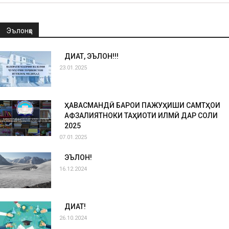
Эълонҳо
ДИҚҚАТ, ЭЪЛОН!!!
23.01.2025
ҲАВАСМАНДӢ БАРОИ ПАЖУҲИШИ САМТҲОИ
АФЗАЛИЯТНОКИ ТАҲҚИҚОТИ ИЛМӢ ДАР СОЛИ
2025
07.01.2025
ЭЪЛОН!
16.12.2024
ДИҚҚАТ!
26.10.2024