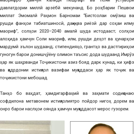
маорифро ҳамчун калиди пешрафт ва пояи устувори
давлатдории миллӣ арзёбӣ мекунанд. Бо роҳбарии Пешвои
миллат Эмомалӣ Раҳмон Барномаи “Бистсолаи омӯзиш ва
рушди фанҳои табиатшиносӣ, дақиқ ва риёзӣ дар соҳаи илму
маориф”, солҳои 2020–2040 амалӣ шуда истодааст; солҳои
алоҳида ҳамчун Соли маориф, илм, рушди деҳот ва ҳунарҳои
мардумӣ эълон шудаанд; стипендияҳо, грантҳо ва дастгириҳои
гуногун барои донишҷӯёну олимон таъсис дода шудаанд.Имрӯз
ҳар як шаҳрванди Тоҷикистони азиз бояд дарк кунад, ки ҳифз
ва қадрдонии истиқлол вазифаи муқаддаси ҳар як тоҷик ва
тоҷикистони мебошад.
Танҳо бо ваҳдат, ҳамдигарфаҳмӣ ва заҳмати содиқонаю
софдилона метавонем истиқлолиятро пойдор нигоҳ дорем ва
онро барои наслҳои оянда ҳамчун муқаддасот мерос гузорем.