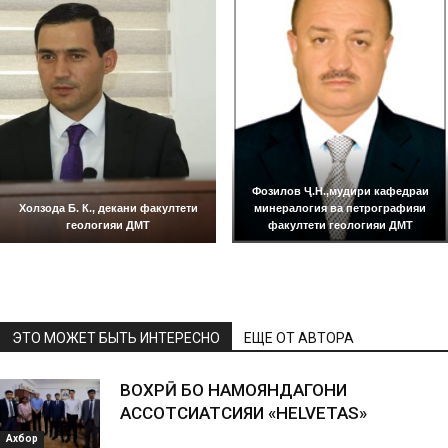
Фозилов Ҷ.Н.,мудири кафедраи
Холзода Б. К., декани факултети
минералогия ва петрографияи
геологияи ДМТ
факултети геологияи ДМТ
ЭТО МОЖЕТ БЫТЬ ИНТЕРЕСНО
ЕЩЕ ОТ АВТОРА
ВОХӮРӢ БО НАМОЯНДАГОНИ
АССОТСИАТСИЯИ «HELVETAS»
Ахбор