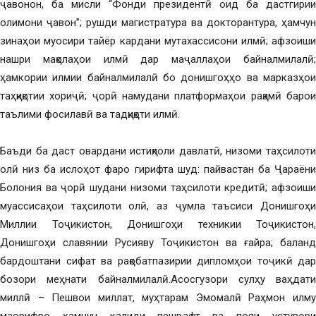
ҷавонон, ба мисли “Фонди президентӣ оид ба дастгирии
олимони ҷавон”; рушди магистратура ва докторантура, ҳамчун
зинаҳои муосири тайёр кардани мутахассисони илмӣ; афзоиши
нашри мақолаҳои илмӣ дар маҷаллаҳои байналмилалӣ;
ҳамкории илмии байналмилалӣ бо донишгоҳҳо ва марказҳои
таҳқиқотии хориҷӣ; ҷорӣ намудани платформаҳои рақамӣ барои
таълими фосилавӣ ва тадқиқоти илмӣ.
Баъди ба даст овардани истиқлоли давлатӣ, низоми таҳсилоти
олӣ низ ба ислоҳот фаро гирифта шуд: пайвастан ба Ҷараёни
Болония ва ҷорӣ шудани низоми таҳсилоти кредитӣ; афзоиши
муассисаҳои таҳсилоти олӣ, аз ҷумла таъсиси Донишгоҳи
Миллии Тоҷикистон, Донишгоҳи техникии Тоҷикистон,
Донишгоҳи славянии Русияву Тоҷикистон ва ғайра; баланд
бардоштани сифат ва рақобатпазирии дипломҳои тоҷикӣ дар
бозори меҳнати байналмилалӣ.Асосгузори сулҳу ваҳдати
миллӣ – Пешвои миллат, муҳтарам Эмомалӣ Раҳмон илму