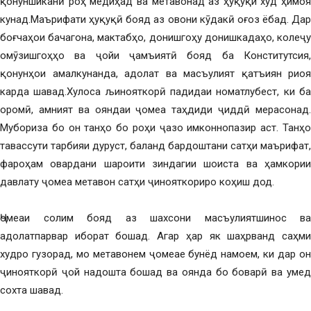
қонуншиканӣ роҳ медиҳад ва метавонад аз ҳуқуқи худ ҳимоя
кунад.Маърифати ҳуқуқӣ бояд аз овони кӯдакӣ оғоз ёбад. Дар
боғчаҳои бачагона, мактабҳо, донишгоҳу донишкадаҳо, колеҷу
омӯзишгоҳҳо ва ҷойи ҷамъиятӣ бояд ба Конститутсия,
қонунҳои амалкунанда, адолат ва масъулият қатъиян риоя
карда шавад.Хулоса љинояткорӣ падидаи номатлубест, ки ба
оромӣ, амният ва ояндаи ҷомеа таҳдиди ҷиддӣ мерасонад.
Мубориза бо он танҳо бо роҳи ҷазо имконнопазир аст. Танҳо
тавассути тарбияи дуруст, баланд бардоштани сатҳи маърифат,
фароҳам овардани шароити зиндагии шоиста ва ҳамкории
давлату ҷомеа метавон сатҳи ҷинояткориро коҳиш дод.
Ҷомеаи солим бояд аз шахсони масъулиятшинос ва
адолатпарвар иборат бошад. Агар ҳар як шаҳрванд саҳми
худро гузорад, мо метавонем ҷомеае бунёд намоем, ки дар он
ҷинояткорӣ ҷой надошта бошад ва оянда бо боварӣ ва умед
сохта шавад.