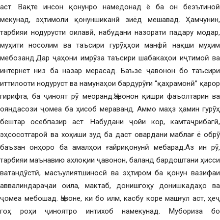
аст. Вақте инсон қонунро намедонад ё ба он беэътиноӣ
мекунад, эҳтимоли қонуншиканӣ зиёд мешавад. Ҳамчунин,
тарбияи нодурусти оилавӣ, набудани назорати падару модар,
муҳити носолим ва таъсири гурӯҳҳои манфӣ нақши муҳим
мебозанд.Дар ҷаҳони имрӯза таъсири шабакаҳои иҷтимоӣ ва
интернет низ ба назар мерасад. Баъзе ҷавонон бо таъсири
иттилооти нодуруст ва намунаҳои бардурӯғи “қаҳрамонӣ” қарор
гирифта, ба ҷиноят рӯ меоранд.Ҷавонон қишри фаъолтарин ва
ояндасози ҷомеа ба ҳисоб мераванд. Аммо маҳз ҳамин гурӯҳ
бештар осебпазир аст. Набудани ҷойи кор, камтаҷрибагӣ,
эҳсосотгароӣ ва хоҳиши зуд ба даст овардани маблағ ё обрӯ
баъзан онҳоро ба амалҳои ғайриқонунӣ мебарад.Аз ин рӯ,
тарбияи маънавию ахлоқии ҷавонон, баланд бардоштани ҳисси
ватандӯстӣ, масъулиятшиносӣ ва эҳтиром ба қонун вазифаи
аввалиндараҷаи оила, мактаб, донишгоҳу донишкадаҳо ва
ҷомеа мебошад. Ҷавоне, ки бо илм, касбу коре машғул аст, ҳеҷ
гоҳ роҳи ҷиноятро интихоб намекунад. Мубориза бо