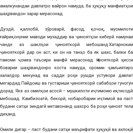
амалкунандаи давлатро вайрон намуда, ба ҳуқуқу манфиатҳои
шаҳрвандон зарар мерасонад.
Дуздӣ, қаллобӣ, зӯроварӣ, фасод, қочоқ, муомилоти
ғайриқонунии маводи мухаддир ва ҷиноятҳои киберӣ намунаи
чанде аз шаклҳои ҷинояткорӣ мебошанд.Хатарнокии
ҷинояткорӣ дар он аст, ки он на танҳо ба як шахс, балки ба
тамоми ҷомеа таъсири манфӣ мерасонад. Ҷинояткорӣ ҳисси
боварии шаҳрвандонро коста намуда, оромии ҷамъиятиро
халалдор мекунад ва садди роҳи рушди устувори давлат
мегардад.Пайдоиш ва густариши ҷинояткорӣ сабабҳои гуногун
дорад. Яке аз омилҳои асосӣ – мушкилоти иҷтимоию иқтисодӣ
мебошад. Камбизоатӣ, бекорӣ, нобаробарии иҷтимоӣ ва паст
будани сатҳи зиндагӣ метавонанд шахсро ба роҳи ҷиноят тела
диҳанд.
Омили дигар – паст будани сатҳи маърифати ҳуқуқӣ ва ахлоқӣ