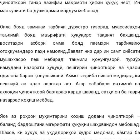
ҷинояткорӣ танҳо вазифаи мақомоти ҳифзи ҳуқуқ нест. Ин
масъулияти ба дӯши ҳамаи мардум мебошад.
Оила бояд заминаи тарбияи дурустро гузорад, муассисаҳои
таълимӣ бояд маърифати ҳуқуқиро тақвият бахшанд,
воситаҳои ахбори омма бояд паёмҳои тарбиявию
огоҳкунандаро паҳн намоянд.Давлат низ дар ин самт сиёсати
мушаххасро пеш мебарад: такмили қонунгузорӣ, пурзӯр
намудани назорати ҳуқуқӣ, пешгирии ҷинояткорӣ ва ҷазои
одилона барои қонуншиканӣ. Аммо таҷриба нишон медиҳад, ки
пешгирӣ аз ҷазо авлотар аст. Агар сабабҳои иҷтимоӣ ва
ахлоқии ҷинояткорӣ бартараф карда шаванд, сатҳи он ба таври
назаррас коҳиш меёбад.
Яке аз роҳҳои муҳимтарини коҳиш додани ҷинояткорӣ –
баланд бардоштани маърифати ҳуқуқии шаҳрвандон мебошад.
Шахсе, ки ҳуқуқ ва уҳдадориҳои худро медонад, камтар ба