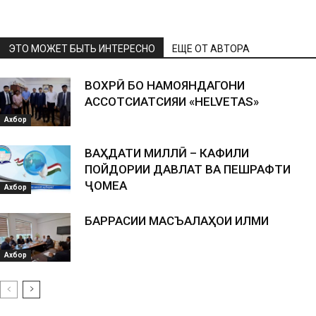
ЭТО МОЖЕТ БЫТЬ ИНТЕРЕСНО
ЕЩЕ ОТ АВТОРА
ВОХӮРӢ БО НАМОЯНДАГОНИ
АССОТСИАТСИЯИ «HELVETAS»
Ахбор
ВАҲДАТИ МИЛЛӢ – КАФИЛИ
ПОЙДОРИИ ДАВЛАТ ВА ПЕШРАФТИ
ҶОМЕА
Ахбор
БАРРАСИИ МАСЪАЛАҲОИ ИЛМИ
Ахбор