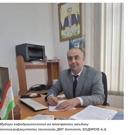
Мудири кафедраигеология ва менеҷменти маъдану
техникаифакултети геологияи ДМТ дотсент, ҚОДИРОВ А.А.