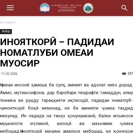
Ба аввал
Ахбор
ҶИНОЯТКОРӢ – ПАДИДАИ
НОМАТЛУБИ ҶОМЕАИ
МУОСИР
257
11.02.2026
Ҷомеаи инсонӣ ҳамеша ба сулҳ, амният ва адолат ниёз дорад.
Аммо, мутаассифона, дар баробари пешрафти тамаддун, илму
техника ва рушду тараққиёти иқтисодӣ, падидаи номатлуб-
ҷинояткорӣ боқӣ мемонад, ки ба амнияти ҷомеа таҳдид
мекунад. Ин падида на танҳо қонуншиканӣ, балки инъикоси
мушкилоти иҷтимоӣ, ахлоқӣ ва маънавии ҷомеа
мебошад.Ҷинояткорӣ маҷмуи амалҳое мебошад, ки қонунҳои