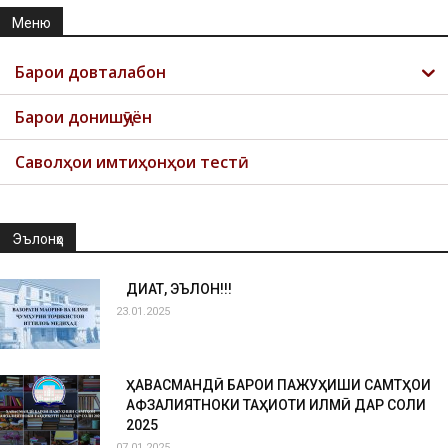
Меню
Барои довталабон
Барои донишҷӯён
Саволҳои имтиҳонҳои тестӣ
Эълонҳо
ДИҚҚАТ, ЭЪЛОН!!!
23.01.2025
ҲАВАСМАНДӢ БАРОИ ПАЖУҲИШИ САМТҲОИ
АФЗАЛИЯТНОКИ ТАҲҚИҚОТИ ИЛМӢ ДАР СОЛИ
2025
07.01.2025