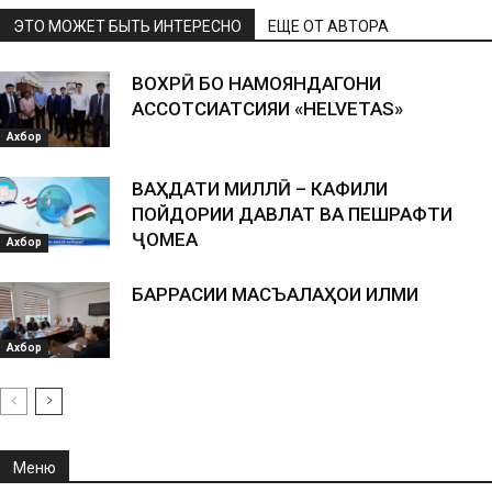
ЭТО МОЖЕТ БЫТЬ ИНТЕРЕСНО
ЕЩЕ ОТ АВТОРА
ВОХӮРӢ БО НАМОЯНДАГОНИ
АССОТСИАТСИЯИ «HELVETAS»
Ахбор
ВАҲДАТИ МИЛЛӢ – КАФИЛИ
ПОЙДОРИИ ДАВЛАТ ВА ПЕШРАФТИ
ҶОМЕА
Ахбор
БАРРАСИИ МАСЪАЛАҲОИ ИЛМИ
Ахбор
Меню