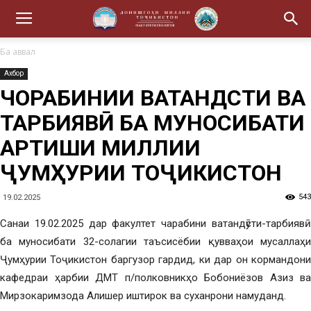
Ба аввал
Ахбор
ЧОРАБИНИИ ВАТАНДӮСТИ ВА
ТАРБИЯВӢ БА МУНОСИБАТИ
АРТИШИ МИЛЛИИ
ҶУМҲУРИИ ТОҶИКИСТОН
543
19.02.2025
Санаи 19.02.2025 дар факултет чарабини ватандӯсти-тарбиявӣ
ба муносибати 32-солагии таъсисёбии қувваҳои мусаллаҳи
Ҷумҳурии Тоҷикистон баргузор гардид, ки дар он кормандони
кафедраи ҳарбии ДМТ п/полковникҳо Бобониёзов Азиз ва
Мирзокаримзода Алишер иштирок ва суханрони намуданд.