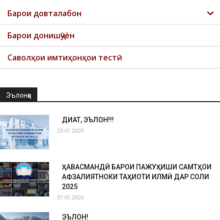
Барои довталабон
Барои донишҷӯён
Саволҳои имтиҳонҳои тестӣ
Эълонҳо
ДИҚҚАТ, ЭЪЛОН!!!
23.01.2025
ҲАВАСМАНДӢ БАРОИ ПАЖУҲИШИ САМТҲОИ
АФЗАЛИЯТНОКИ ТАҲҚИҚОТИ ИЛМӢ ДАР СОЛИ
2025
07.01.2025
ЭЪЛОН!