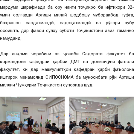
мардуми шарафмади ба ору нанги тоҷикро ба ифтихори 32-
умин солгарди Артиши миллӣ шодбошу муборакбод гуфта,
баҳрашон саодатмандӣ, садоқатмандӣ ва рӯзгори хубу
осоишта, дар фазои сулҳу суботи Тоҷикистони азиз таманно
намуданд.
Дар анҷоми чорабини аз ҷониби Садорати факултет ба
кормандони кафедраи ҳарбии ДМТ ва донишҷӯёни фаъоли
факултет, ки дар машғулиятҳои кафедраи ҳарби фаъолона
иштирок менамоянд СИПОСНОМА ба муносибати рӯзи Артиши
миллии Ҷумҳурии Тоҷикистон супорида шуд.