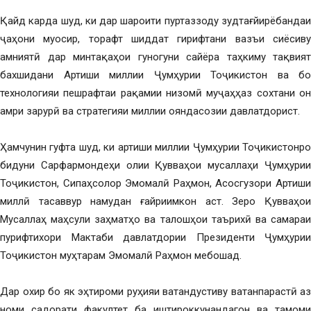
Қайд карда шуд, ки дар шароити пуртаззоду зудтағйирёбандаи
ҷаҳони муосир, торафт шиддат гирифтани вазъи сиёсиву
амниятӣ дар минтақаҳои гуногуни сайёра таҳкиму тақвият
бахшидани Артиши миллии Ҷумҳурии Тоҷикистон ва бо
технологияи пешрафтаи рақамии низомӣ муҷаҳҳаз сохтани он
амри зарурӣ ва стратегияи миллии ояндасозии давлатдорист.
Ҳамчунин гуфта шуд, ки артиши миллии Ҷумҳурии Тоҷикистонро
бидуни Сарфармондеҳи олии Қувваҳои мусаллаҳи Ҷумҳурии
Тоҷикистон, Сипаҳсолор Эмомалӣ Раҳмон, Асосгузори Артиши
миллӣ тасаввур намудан ғайриимкон аст. Зеро Қувваҳои
Мусаллаҳ маҳсули заҳматҳо ва талошҳои таърихӣ ва самараи
пурифтихори Мактаби давлатдории Президенти Ҷумҳурии
Тоҷикистон муҳтарам Эмомалӣ Раҳмон мебошад.
Дар охир бо як эҳтироми руҳияи ватандустиву ватанпарастӣ аз
номи садорати факултет ба иштироккунандагон ва тамоми