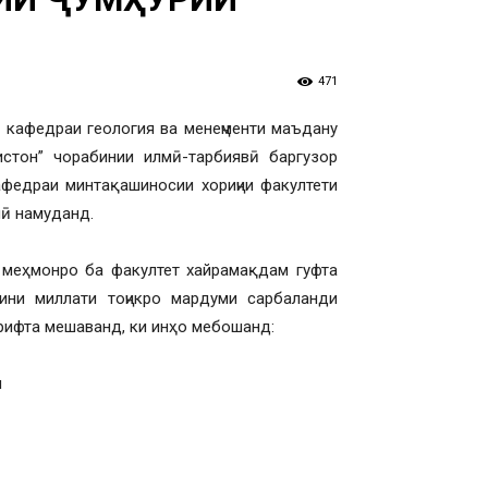
471
и кафедраи геология ва менеҷменти маъдану
истон” чорабинии илмӣ-тарбиявӣ баргузор
федраи минтақашиносии хориҷии факултети
ӣ намуданд.
 меҳмонро ба факултет хайрамақдам гуфта
ини миллати тоҷикро мардуми сарбаланди
ирифта мешаванд, ки инҳо мебошанд:
н