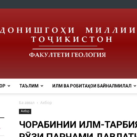
ОР
ТАЪЛИМ
ИЛМ ВА РОБИТАҲОИ БАЙНАЛМИЛАЛӢ
tnu
Ба аввал
Ахбор
Ахбор
ЧОРАБИНИИ ИЛМӢ-ТАРБИ
РӮЗИ ПАРЧАМИ ДАВЛАТ