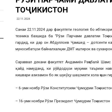
ТОҶИКИСТОН
22.11.2024
Санаи 22.11.2024 дар факултети геология бо ибтикор
техника бахшида ба “Рӯзи Парчами давлатии Тоҷик
гардид, ки дар он Абдуллоев Ҷамшед – дотсенти ка
муносибатҳои байналхалқии ДМТ иштирок ва суханрон
Сараввал декани факултет Андамиён Раҷабалӣ Шамс
қайд намуданд, ки рӯйдодҳои муҳими таърихи нав
кишвари азизамон бо як шукӯҳу шаҳомати хола ҷашн г
– 6-уми ноябр Рӯзи Конститутсияи Ҷумҳурии Тоҷикисто
– 16-уми ноябри Рӯзи Президент Ҷумҳурии Тоҷикистон