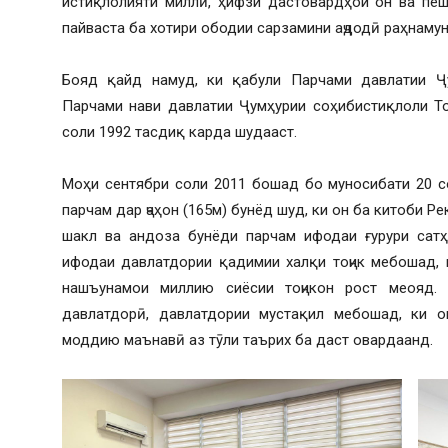
истиқлолияти миллӣ, ҳифзи дастовардҳои он ва пеш
пайваста ба хотири ободии сарзамини аҷдодӣ раҳнаму
Бояд қайд намуд, ки қабули Парчами давлатии Ҷу
Парчами нави давлатии Ҷумҳурии соҳибистиқлоли То
соли 1992 тасдиқ карда шудааст.
Моҳи сентябри соли 2011 бошад бо муносибати 20 с
парчам дар ҷаҳон (165м) бунёд шуд, ки он ба китоби Р
шакл ва андоза бунёди парчам ифодаи ғурури сатҳ
ифодаи давлатдории қадимии халқи тоҷик мебошад, 
нашъунамои миллию сиёсии тоҷикон рост меояд.
давлатдорӣ, давлатдории мустақил мебошад, ки о
моддию маънавӣ аз тӯли таърих ба даст овардаанд.