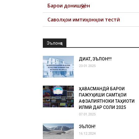
Барои донишҷӯён
Саволҳои имтиҳонҳои тестӣ
Эълонҳо
ДИҚҚАТ, ЭЪЛОН!!!
23.01.2025
ҲАВАСМАНДӢ БАРОИ
ПАЖУҲИШИ САМТҲОИ
АФЗАЛИЯТНОКИ ТАҲҚИҚОТИ
ИЛМӢ ДАР СОЛИ 2025
07.01.2025
ЭЪЛОН!
16.12.2024