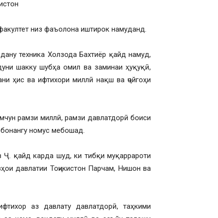
кистон
факултет низ фаъолона иштирок намуданд.
дану техника Холзода Бахтиёр қайд намуд,
уни шакку шубҳа омил ва заминаи ҳуқуқӣ,
ани ҳис ва ифтихори миллӣ нақш ва ҷойгоҳи
амчун рамзи миллӣ, рамзи давлатдорӣ боиси
 бонангу номус мебошад.
в Ҷ. қайд карда шуд, ки тибқи муқаррароти
зҳои давлатии Тоҷикистон Парчам, Нишон ва
фтихор аз давлату давлатдорӣ, таҳкими