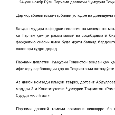
– 24-уми ноябр Рӯзи Парчами давлатии Ҷумҳурии Тоҷи
Дар чорабинии илмӣ-тарбиявӣ устодон ва донишҷӯёни 
Баъдан мудири кафедраи геология ва менеҷменти маъ
ки Парчам ҳамчун рамзи миллӣ ва соҳибдавлатӣ бид
фарҳангию сиёсии ҷомеа буда ҷиҳати баланд бардошт
сазовори худро дорад.
Парчами давлатии Ҷумҳурии Тоҷикистон воқеан ҳам ҳ
ифтихору сарбаландии ҳар як Тоҷикистонии ватандӯсти
Аз ҷониби номзади илмҳои таърих, дотсент Абдуллое
моддаи 3-и Конститутсияи Ҷумҳурии Тоҷикистон «Рам
Суруди миллӣ аст».
Парчами давлатӣ тамоми сокинони кишварро ба и