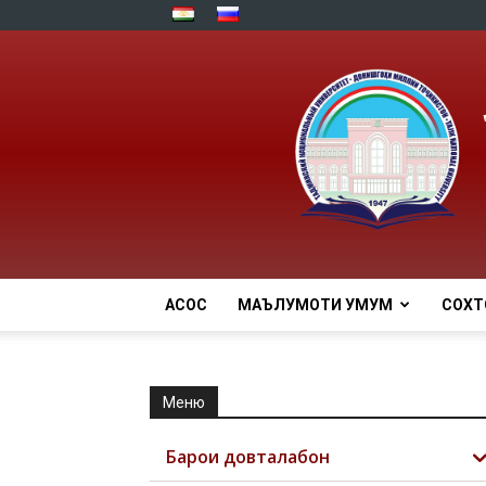
АСОСӢ
МАЪЛУМОТИ УМУМӢ
СОХТ
Меню
Барои довталабон