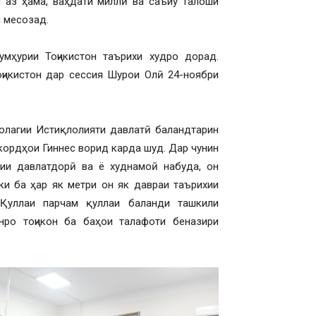
 аз ҳама, ваҳдати миллӣ ва саъйу талоши
н месозад.
мҳурии Тоҷикистон таърихи худро дорад.
ҷикистон дар сессия Шурои Олӣ 24-ноябри
олагии Истиқлолияти давлатӣ баландтарин
екордҳои Гиннес ворид карда шуд. Дар чунин
ии давлатдорӣ ва ё худнамоӣ набуда, он
ки ба ҳар як метри он як давраи таърихии
 Қуллаи парчам қуллаи баланди ташкили
нро тоҷикон ба баҳои талафоти беназири