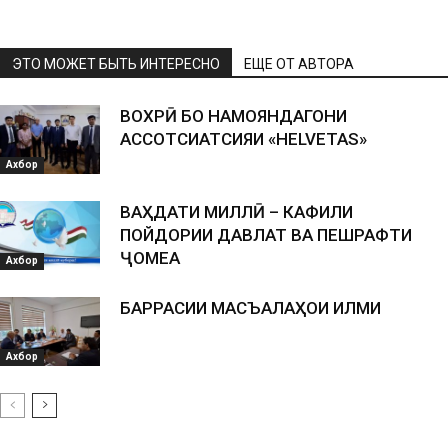
ЭТО МОЖЕТ БЫТЬ ИНТЕРЕСНО
ЕЩЕ ОТ АВТОРА
ВОХӮРӢ БО НАМОЯНДАГОНИ
АССОТСИАТСИЯИ «HELVETAS»
Ахбор
ВАҲДАТИ МИЛЛӢ – КАФИЛИ
ПОЙДОРИИ ДАВЛАТ ВА ПЕШРАФТИ
ҶОМЕА
Ахбор
БАРРАСИИ МАСЪАЛАҲОИ ИЛМИ
Ахбор