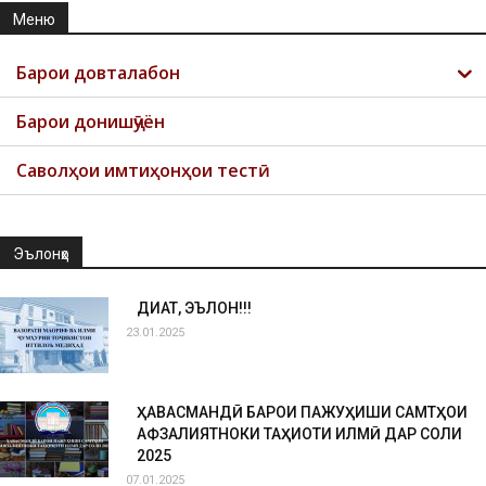
Меню
Барои довталабон
Барои донишҷӯён
Саволҳои имтиҳонҳои тестӣ
Эълонҳо
ДИҚҚАТ, ЭЪЛОН!!!
23.01.2025
ҲАВАСМАНДӢ БАРОИ ПАЖУҲИШИ САМТҲОИ
АФЗАЛИЯТНОКИ ТАҲҚИҚОТИ ИЛМӢ ДАР СОЛИ
2025
07.01.2025