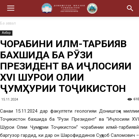
Ба аввал
Ахбор
ЧОРАБИНИ ИЛМӢ-ТАРБИЯВӢ
БАХШИДА БА РӮЗИ
ПРЕЗИДЕНТ ВА ИҶЛОСИЯИ
XVI ШУРОИ ОЛИИ
ҶУМҲУРИИ ТОҶИКИСТОН
610
15.11.2024
Санаи 15.11.2024 дар факултети геологияи Донишгоҳи миллии
Тоҷикистон бахшида ба “Рузи Президент” ва “Иҷлосияи XVI
Шурои Олии Ҷумҳурии Тоҷикистон” чорабинии илмӣ-тарбиявӣ
баргузор гардид, ки дар он Шарофиддинов Суҳроб Саломович –