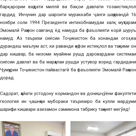
барқарории ваҳдати миллӣ ва бақои давлати тозаистиқлол
гардид. Инчунин дар шароити мураккаби ҷанги шаҳрвандӣ 16
ноябри соли 1994 Президенти интихобнамудаи халқ муҳтарам
Эмомалӣ Раҳмон савганд ёд намуда ба фаъолияти корӣ шуруъ
намуд. Аз таърихи сиёсии Тоҷикистон ба хонандаи огоҳ ва
дурандеш маълум аст, ки раванди ҳифзи истиқлол ва таҳкими он
дар кишвар, ба низоми муайяни рушд даровардани системаи
сиёсии давлат ва ба марҳалаи рушди устувор ворид гардидани
Ҷумҳурии Тоҷикистон пайвастагӣ ба фаъолияти Эмомалӣ Раҳмон
дорад.
Садорат, ҳайати устодону кормандон ва донишҷӯёни факултети
геология ин ҷашнҳои мубораки таърихиро ба кулли мардуми
шарифи кишвари азизамон самимона табрику таҳният мегӯяд!