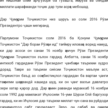
ин нишонаи олии арҷгузорӣ ба гузашта, имрӯза ва ояндаи
миллати шарафманди тоҷик дар тули асрҳо мебошад.
Дар Ҷумҳурии Тоҷикистон низ шуруъ аз соли 2016 Рӯзи
Президентро ҷашн мегиранд.
Парлумони Тоҷикистон соли 2016 ба Қонуни Ҷумҳурии
Тоҷикистон “Дар бораи Рӯзҳои ид” тағйиру иловаҳо ворид намуд,
ки дар асоси он санаи 16 ноябр ҳамчун Рӯзи Президенти
Ҷумҳурии Тоҷикистон эълон гардид. Албатта, санаи 16 ноябр
интихоб гардидани Рӯзи Президент ҷанбаҳои таърихии худро
дорад. Тавре аз таърихи сиёсии Тоҷикистон маълум аст,
Тоҷикистон баъд аз соҳибистиқлол гардидан ба вартаи ҷанги
таҳмилии шаҳрвандӣ кашида шуд, ки он ҷанг вазъи давлатро
зери хатар қарор дод. Дар ҳамин раванди мураккаб 16 ноябри
соли 1992 дар мамлакат Иҷлосияи 16-уми Шурои Олӣ баргузор
гардид, ки ин Иҷлосия дар таърихи миллат чун сана ва руйдоди
сарнвиштсоз сабт гардидааст. Зеро, он сабаб ва омили