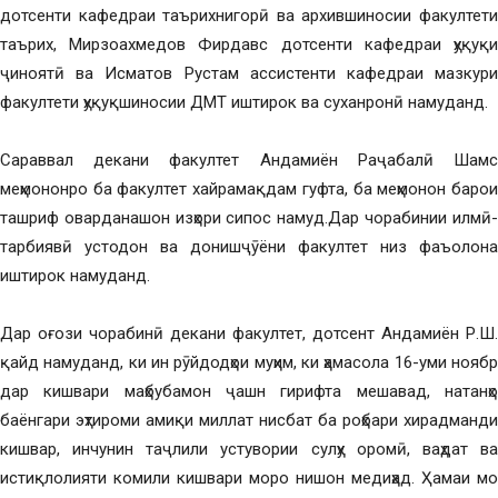
дотсенти кафедраи таърихнигорӣ ва архившиносии факултети
таърих, Мирзоахмедов Фирдавс дотсенти кафедраи ҳуқуқи
ҷиноятӣ ва Исматов Рустам ассистенти кафедраи мазкури
факултети ҳуқуқшиносии ДМТ иштирок ва суханронӣ намуданд.
Сараввал декани факултет Андамиён Раҷабалӣ Шамс
меҳмононро ба факултет хайрамақдам гуфта, ба меҳмонон барои
ташриф оварданашон изҳори сипос намуд.Дар чорабинии илмӣ-
тарбиявӣ устодон ва донишҷӯёни факултет низ фаъолона
иштирок намуданд.
Дар оғози чорабинӣ декани факултет, дотсент Андамиён Р.Ш.
қайд намуданд, ки ин рӯйдодҳои муҳим, ки ҳамасола 16-уми ноябр
дар кишвари маҳбубамон ҷашн гирифта мешавад, натанҳо
баёнгари эҳтироми амиқи миллат нисбат ба роҳбари хирадманди
кишвар, инчунин таҷлили устувории сулҳу оромӣ, ваҳдат ва
истиқлолияти комили кишвари моро нишон медиҳад. Ҳамаи мо