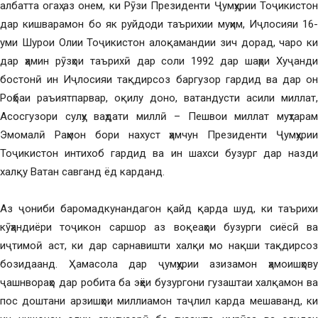
албатта огаҳ аз онем, ки Рӯзи Президенти Ҷумҳурии Тоҷикистон
дар кишварамон бо як руйдоди таърихии муҳим, Иҷлосияи 16-
уми Шурои Олии Тоҷикистон алоқамандии зич дорад, чаро ки
дар ҳамин рӯзҳои таърихӣ дар соли 1992 дар шаҳри Хуҷанди
бостонӣ ин Иҷлосияи тақдирсоз баргузор гардид ва дар он
Роҳбаи раъиятпарвар, оқилу доно, ватандусти асили миллат,
Асосгузори сулҳу ваҳдати миллӣ – Пешвои миллат муҳтарам
Эмомалӣ Раҳмон бори нахуст ҳамчун Президенти Ҷумҳурии
Тоҷикистон интихоб гардид ва ин шахси бузург дар назди
халқу Ватан савганд ёд карданд.
Аз ҷониби баромадкунандагон қайд қарда шуд, ки таърихи
кӯҳандиёри тоҷикон саршор аз воқеаҳои бузурги сиёсӣ ва
иҷтимоӣ аст, ки дар сарнавишти халқи мо нақши тақдирсоз
бозидаанд. Ҳамасола дар ҷумҳурии азизамон ҳамоишҳову
ҷашнвораҳо дар робита ба эҳёи бузургони гузаштаи халқамон ва
пос доштани арзишҳои миллиамон таҷлил карда мешаванд, ки