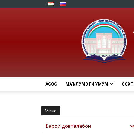
АСОСӢ
МАЪЛУМОТИ УМУМӢ
СОХТ
Меню
Барои довталабон