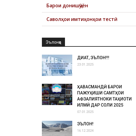
Барои донишҷӯён
Саволҳои имтиҳонҳои тестӣ
Эълонҳо
ДИҚҚАТ, ЭЪЛОН!!!
23.01.2025
ҲАВАСМАНДӢ БАРОИ
ПАЖУҲИШИ САМТҲОИ
АФЗАЛИЯТНОКИ ТАҲҚИҚОТИ
ИЛМӢ ДАР СОЛИ 2025
07.01.2025
ЭЪЛОН!
16.12.2024