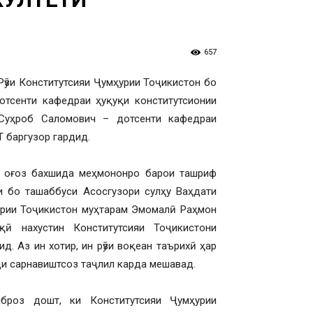
657
 Рӯзи Конститутсияи Ҷумҳурии Тоҷикистон бо
тсенти кафедраи ҳуқуқи конститутсионии
Суҳроб Саломович – дотсенти кафедраи
 баргузор гардид.
. оғоз бахшида меҳмононро барои ташриф
и бо ташаббуси Асосгузори сулҳу Ваҳдати
урии Тоҷикистон муҳтарам Эмомалӣ Раҳмон
қӣ нахустин Конститутсияи Тоҷикистони
. Аз ин хотир, ин рӯзи воқеан таърихӣ ҳар
ди сарнавиштсоз таҷлил карда мешавад.
броз дошт, ки Конститутсияи Ҷумҳурии