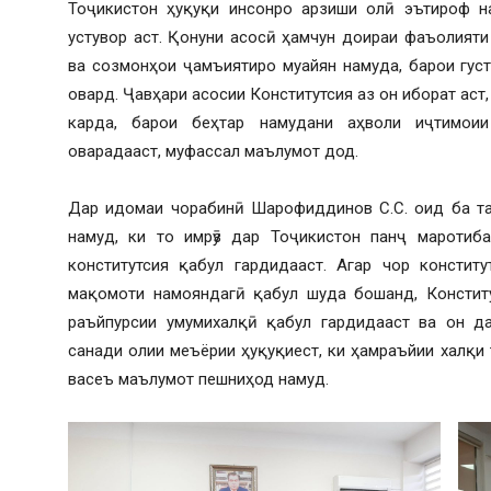
Тоҷикистон ҳуқуқи инсонро арзиши олӣ эътироф н
устувор аст. Қонуни асосӣ ҳамчун доираи фаъолияти
ва созмонҳои ҷамъиятиро муайян намуда, барои гус
овард. Ҷавҳари асосии Конститутсия аз он иборат аст
карда, барои беҳтар намудани аҳволи иҷтимои
оварадааст, муфассал маълумот дод.
Дар идомаи чорабинӣ Шарофиддинов С.С. оид ба та
намуд, ки то имрӯз дар Тоҷикистон панҷ маротиба 
конститутсия қабул гардидааст. Агар чор констит
мақомоти намояндагӣ қабул шуда бошанд, Конститу
раъйпурсии умумихалқӣ қабул гардидааст ва он да
санади олии меъёрии ҳуқуқиест, ки ҳамраъйии халқи
васеъ маълумот пешниҳод намуд.