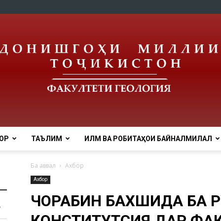
ОР
ТАЪЛИМ
ИЛМ ВА РОБИТАҲОИ БАЙНАЛМИЛАЛӢ
tnu
Ба аввал
Ахбор
Ахбор
ЧОРАБИНӢ БАХШИДА БА 
КОНСТИТУТСИЯ ДАР ФА