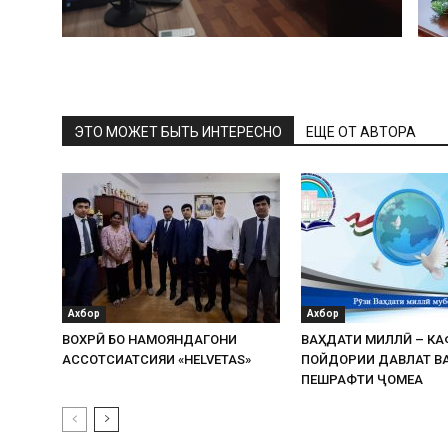
ЭТО МОЖЕТ БЫТЬ ИНТЕРЕСНО
ЕЩЕ ОТ АВТОРА
Ахбор
Ахбор
ВОХӮРӢ БО НАМОЯНДАГОНИ
ВАҲДАТИ МИЛЛӢ – К
АССОТСИАТСИЯИ «HELVETAS»
ПОЙДОРИИ ДАВЛАТ В
ПЕШРАФТИ ҶОМЕА