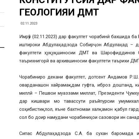
ГЕОЛОГИЯИ ДМТ
02.11.2023
Имрӯз (02.11.2023) дар факултет чорабинӣ бахшида ба
иштироки Абдулаҳадзода Собирҷон Абдулаҳад – до
факултети ҳуқуқшиносии ДМТ ва Шарофиддинов 
таърихнигорӣ ва архившиносии факултети таърихи ДМТ
Чорабиниро декани факултет, дотсент Андамов Р.Ш
оварданашон хайрамақдам гуфта, иброз доштанд, к
миллӣ – Пешвои муаззами миллат, Президенти Ҷумх
дар кишвари мо тавассути раъйпурсии умумихал
соҳибистиқлол, яъне бахтномаи халқамон қабул гардид
сол бо доир намудани чорабиниҳои сазовори ин сана
Сипас Абдулаҳадзода С.А. ба сухан баромада и