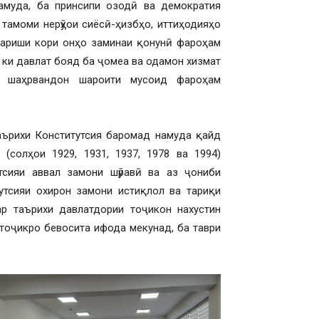
амуда, ба принсипи озодӣ ва демократия
 тамоми нерӯҳои сиёсӣ-ҳизбҳо, иттиҳодияҳо
тариши кори онҳо заминаи қонунӣ фароҳам
, ки давлат бояд ба ҷомеа ва одамон хизмат
и шаҳрвандон шароити мусоид фароҳам
ърихи Конститутсия баромад намуда қайд
(солҳои 1929, 1931, 1937, 1978 ва 1994)
утсияи аввал замони шӯравӣ ва аз ҷониби
тсияи охирон замони истиқлол ва тариқи
р таърихи давлатдории тоҷикон нахустин
 тоҷикро бевосита ифода мекунад, ба таври