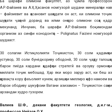
Ба шарафи олимони факултет, аз ҷумла профессорон
А.Р.Файзиев ва А.Ҳ.Ҳасанов номгузорӣ шудани минералҳои нав
– файзиевит ва ҳасановит шаҳодати он аст, ки олимони тоҷик
шуҳрати ҷаҳонӣ доранд ва илми онҳоро олимони соҳа қадр
мекунанд. Инчунин, ба шарафи А.Р.Файзиев боқимондаи
организм аз синфи конодонтҳо – Polignatus Faizievi номгузорӣ
шудааст.
30 солагии Истиқлолияти Тоҷикистон, 30 соли қадамҳои
устувор, 30 соли бунёдкориву ободонӣ, 30 соли ҷаҳду талошҳо
барои пиёда кардани ҳадафҳои стратегӣ ва орзуву ормонҳои
миллати тоҷик мебошад. Ҳар яки моро зарур аст, ки беш аз
ҳарвақта кору фаъолият кунем, арзишҳои миллиро ҳифз намоем ва
барои ободиву шукуфоии Ватани азизамон – Тоҷикистон саҳми
арзандаи худро гузорем.
Валиев Ш.Ф., декани факултети геология, д.и.г-м.,
профессор
Ниёзов О.Ҳ.,