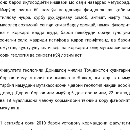
онҳо барои иқтисодиёти кишвари мо саҳми назаррас мегузорад.
Имрӯзҳо зиёда 60 номгӯи канданиҳои фоиданок аз қабили
тиллову нуқра, сурбу руҳ, сурмаву симоб, ангишт, нафту газ,
масолеҳи сохтмонӣ, сангҳои қиматбаҳову ороишӣ, намак, флюорит
ва ғ. коркард карда шуда, барои пешбурди соҳаҳои гуногуни
хоҷагии халқ мавриди истифода қарор гирифтаанд ва барои
омӯхтан, ҷустуҷӯву иктишоф ва коркарди онҳо мутахассисони
соҳаи геология ва саноати кӯҳӣ лозим аст.
Факултети геологияи Донишгоҳи миллии Тоҷикистон куҳантарин
боргоҳи илму маърифати кишвар мебошад, ки дар таълиму
тарбия намудани мутахассисони ҷавони геология нақши асосӣ
дорад. Дар ин боргоҳи илм имрӯзҳо 6 докторони илм, 22 номзад
ва 18 муаллимони ҷавону кормандони техникӣ кору фаъолият
мекунанд.
1 сентябри соли 2010 барои устодону кормандони факултети