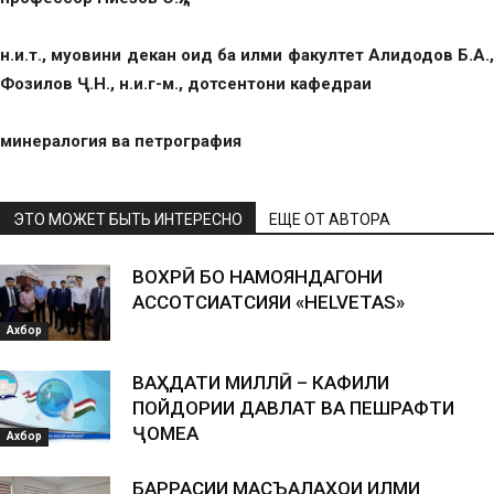
н.и.т., муовини декан оид ба илми факултет
Алидодов Б.А.,
Фозилов Ҷ.Н., н.и.г-м.,
дотсентони кафедраи
минералогия ва петрография
ЭТО МОЖЕТ БЫТЬ ИНТЕРЕСНО
ЕЩЕ ОТ АВТОРА
ВОХӮРӢ БО НАМОЯНДАГОНИ
АССОТСИАТСИЯИ «HELVETAS»
Ахбор
ВАҲДАТИ МИЛЛӢ – КАФИЛИ
ПОЙДОРИИ ДАВЛАТ ВА ПЕШРАФТИ
ҶОМЕА
Ахбор
БАРРАСИИ МАСЪАЛАҲОИ ИЛМИ