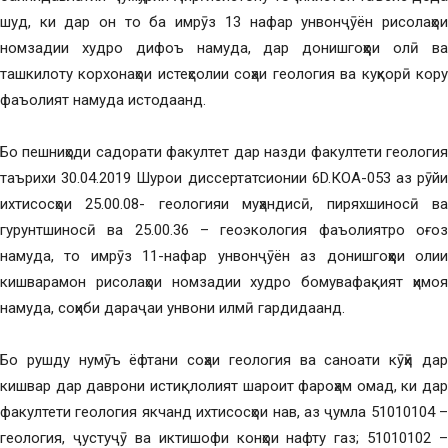
шуд, ки дар он то ба имрӯз 13 нафар унвонҷӯён рисолаҳои
номзадии худро дифоъ намуда, дар донишгоҳҳои олӣ ва
ташкилоту корхонаҳои истеҳсолии соҳаи геология ва куҳкорӣ кору
фаъолият намуда истодаанд.
Бо пешниҳоди садорати факултет дар назди факултети геология
таърихи 30.04.2019 Шурои диссертатсионии 6D.КОА-053 аз рӯйи
ихтисосҳои 25.00.08- геологияи муҳандисӣ, пиряхшиносӣ ва
гурунтшиносӣ ва 25.00.36 – геоэкология фаъолиятро оғоз
намуда, то имрӯз 11-нафар унвонҷӯён аз донишгоҳҳои олии
кишварамон рисолаҳои номзадии худро бомувафақият ҳимоя
намуда, соҳиби дараҷаи унвони илмӣ гардидаанд.
Бо рушду нумӯъ ёфтани соҳаи геология ва саноати кӯҳӣ дар
кишвар дар даврони истиқлолият шароит фароҳам омад, ки дар
факултети геология якчанд ихтисосҳои нав, аз ҷумла 51010104 –
геология, ҷустуҷӯ ва иктишофи конҳои нафту газ; 51010102 –