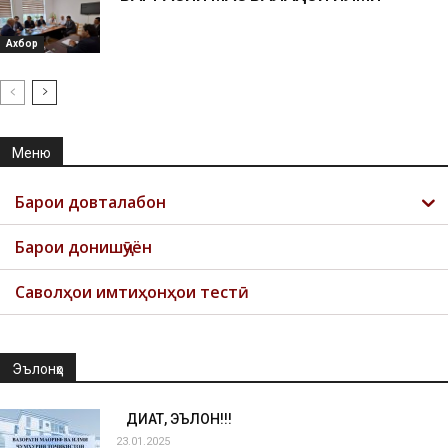
Ахбор
Меню
Барои довталабон
Барои донишҷӯён
Саволҳои имтиҳонҳои тестӣ
Эълонҳо
ДИҚҚАТ, ЭЪЛОН!!!
23.01.2025