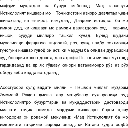
мафҳуми муқаддас ва бузург мебошад. Маҳз тавассути
Истиқлолият кишвари мо – Тоҷикистони азизро давлатҳои ҷаҳон
шинохтанд ва эътироф намуданд. Даврони истиқлол ба мо
имкон дод, ки кишвари мо рамзҳои давлатдории худ – парчам,
нишон, суруди миллиро ташкил кунад. Бунёд шудани
муассисаҳои фарҳангию тиҷоратӣ, роҳу пулҳо, нақбу сохтмонҳои
гуногуни кишвар гувоҳӣ он аст, ки мардум ба ояндаи дурахшони
худ боварии калон дошта, дар атрофи Пешвои миллат муттаҳид
гардидаанд ва ҳар як гӯшаву канори ватанамонро рӯз аз рӯз
ободу зебо карда истодаанд.
Асосгузори сулҳу ваҳдати миллӣ – Пешвои миллат, муҳтарам
Эмомалӣ Раҳмон ҳамеша дар маърӯзаву суханрониҳои худ
Истиқлолиятро бузургтарин ва муқаддастарин дастоварди
миллати тоҷик номида, мардуми кишварро барои ҳифзу
нигоҳдории он роҳнамоӣ мекунанд: «Маҳз Истиқлолият ба мо
имконияти таърихие фароҳам овард, ки Ватани худро соҳибӣ