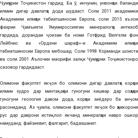
Ҷумҳурии Тоҷикистон гардид. Ба ӯ, инчунин, унвонҳои баланди
илмии дигар давлатҳо дода шудааст. Соли 2011 академики
Академияи илмҳои табиатшиносии Европа, соли 2015 аъзои
фахрии Ҷамъияти Умумироссиягии минералогҳо интихоб
гардида, дорандаи ҷоизаи ба номи Готфрид Вилгелм фон
Лейбнис ва «Ордени шараф»-и Академияи илмҳои
табиатшиносии Европа мебошад. Соли 1998 Корманди шоиста
ва соли 2001 Аълочии маорифи халқи Ҷумҳурии Тоҷикистонро
сазовор гардидааст.
Олимони факултет якҷоя бо олимони дигар давлатҳо корҳои
илмии худро дар минтақаҳои гуногуни кишвар дар соҳаҳои
гуногуни геология давом дода, корҳои зиёдеро ба анҷом
расониданд. Аз ҷумла, олимони факултет якҷоя бо ҳамкорони
рус дар даврони истиқлол якчанд минералҳои навро ошкор
намуданд: файзиевит, фалгарит, бадахшанит.