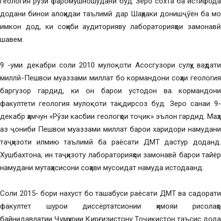
геология рӯзи фаромӯшношуданӣ буд. Зеро сохта ба истифода
додани бинои алоҳидаи таълимӣ дар Шаҳраки донишҷӯён ба мо
имкон дод, ки соҳиби аудиторияву лабораторияҳои замонавӣ
шавем.
9 -уми декабри соли 2010 мулоқоти Асосгузори сулҳу ваҳдати
миллӣ-Пешвои муаззами миллат бо кормандони соҳаи геология
баргузор гардид, ки он барои устодон ва кормандони
факултети геология мулоқоти тақдирсоз буд. Зеро санаи 9-
декабр ҳамчун «Рӯзи касбии геологҳои тоҷик» эълон гардид. Маҳз
аз ҷониби Пешвои муаззами миллат барои харидори намудани
таҷҳизоти илмию таълимӣ ба раёсати ДМТ дастур доданд.
Хушбахтона, ин таҷҳизоту лабораторияҳои замонавӣ барои тайёр
намудани мутаҳасисони соҳави мусоидат намуда истодаанд.
Соли 2015- бори нахуст бо ташабуси раёсати ДМТ ва садорати
факултет шурои диссертатсионии ҳимояи рисолаҳо
байнидавлатии Ҷумҳурии Қирғизистону Тоҷикистон таъсис дода