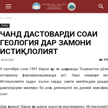
Ба аввал
Ахбор
ЧАНД ДАСТОВАРДИ СОҲАИ
ГЕОЛОГИЯ ДАР ЗАМОНИ
ИСТИҚЛОЛИЯТ
898
24.05.2021
9 сентябри соли 1991 барои ҳар як шаҳрванди Тоҷикистон рӯзи
хотирмону фаромӯшнашаванда аст. Зеро кишвари мо
Истиқлолияти худро эълон карда, самти минбаъдаи рушди
давлатдории миллиро бо роҳи демократӣ ва дунявӣ мувофиқ
сохт.
Дар ҳақиқат барои ҳар шахси худогоҳу хештаншинос Истиқлолият