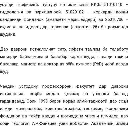
усулҳои геофизикӣ, ҷустуҷӯ ва иктишофи ККФ; 51010110 –
гидрология ва пиряхшиносӣ; 51020102 – коркарди конҳои
канданиҳои фоиданок (амалиёти маркшейдерӣ) ва 25010706 –
иқтисод ва идора дар корхонаҳо (саноати кӯҳӣ) ба роҳ монда
шуданд.
Дар даврони истиқлолият сатҳу сифати таълим ба талаботу
меъёрҳои байналмилалӣ баробар карда шуда, шаклҳои таҳсили
бакалавр, магистр ва доктор аз рӯйи ихтисос (PhD) ҷорӣ карда
шуд.
Чандин устодону профессорони факултет дар даврони
истиқлолият соҳиби медал, ҷоизаҳо ва унвонҳои баланд
гардидаанд. Соли 1996 барои корҳои илмӣ-таҳқиқотӣ дар соҳаи
илмҳои минералогия, кристаллография, геохимия, канданиҳои
фоиданок ва тайёр кардани шогирдони унвони илмидор дар
соҳаи геология А.Р.Файзиев узви вобастаи Академияи илмҳои