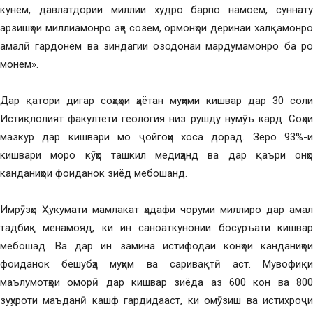
кунем, давлатдории миллии худро барпо намоем, суннату
арзишҳои миллиамонро эҳё созем, ормонҳои деринаи халқамонро
амалӣ гардонем ва зиндагии озодонаи мардумамонро ба роҳ
монем».
Дар қатори дигар соҳаҳои ҳаётан муҳими кишвар дар 30 соли
Истиқлолият факултети геология низ рушду нумӯъ кард. Соҳаи
мазкур дар кишвари мо ҷойгоҳи хоса дорад. Зеро 93%-и
кишвари моро кӯҳҳо ташкил медиҳанд ва дар қаъри онҳо
канданиҳои фоиданок зиёд мебошанд.
Имрӯзҳо Ҳукумати мамлакат ҳадафи чоруми миллиро дар амал
тадбиқ менамояд, ки ин саноаткунонии босуръати кишвар
мебошад. Ва дар ин замина истифодаи конҳои канданиҳои
фоиданок бешубҳа муҳим ва саривақтӣ аст. Мувофиқи
маълумотҳои оморӣ дар кишвар зиёда аз 600 кон ва 800
зуҳуроти маъданӣ кашф гардидааст, ки омӯзиш ва истихроҷи