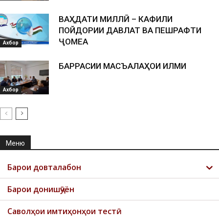
ВАҲДАТИ МИЛЛӢ – КАФИЛИ
ПОЙДОРИИ ДАВЛАТ ВА ПЕШРАФТИ
ҶОМЕА
Ахбор
БАРРАСИИ МАСЪАЛАҲОИ ИЛМИ
Ахбор
Меню
Барои довталабон
Барои донишҷӯён
Саволҳои имтиҳонҳои тестӣ