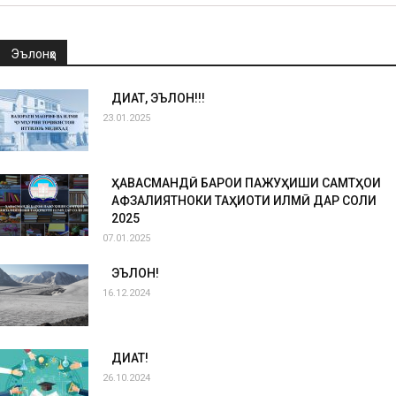
Эълонҳо
ДИҚҚАТ, ЭЪЛОН!!!
23.01.2025
ҲАВАСМАНДӢ БАРОИ ПАЖУҲИШИ САМТҲОИ
АФЗАЛИЯТНОКИ ТАҲҚИҚОТИ ИЛМӢ ДАР СОЛИ
2025
07.01.2025
ЭЪЛОН!
16.12.2024
ДИҚҚАТ!
26.10.2024