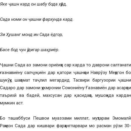
Яке ҷашн кард он шабу бода хӯрд,
Сада номи он ҷашни фархунда кард.
Зи Ҳушанг монд ин Сада ёдгор,
Басе бод чун ӯ дигар шаҳриёр.
Ҷашни Сада аз замони ориёиҳо сар карда то даврони салтанати
ғазнавиёну салҷуқиён дар қатори ҷашнҳои Наврӯзу Меҳргон бо
шукӯҳу шаҳомат таҷлил мегардид. Тасвири баргузории ҷашни
Садаро дар замони ҳукмронии Сомониёну Ғазнавиён дар асарҳои
таърихӣ ва бадеӣ, махсусан дар қасидаҳо, мушоҳида кардан
мумкин аст.
Бо ташаббуси Пешвои муаззами миллат, муҳтарам Эмомалӣ
Раҳмон Сада дар кишвари фарҳангпарвари мо расман рӯзи 30-