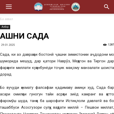
Ба аввал
Ахбор
ҶАШНИ САДА
1287
29.01.2025
Сада, ки аз давраҳои бостонӣ ҷашни зимистонии аҷдодони мо
шуморида мешуд, дар қатори Наврӯз, Меҳргон ва Тиргон дар
фарҳанги миллати куҳанбунёди тоҷик мақому манзалати шоиста
дорад.
Бо вуҷуди ҳикмату фалсафаи қадимаву амиқи худ, Сада бар
асари омилҳои гуногун тайи асрҳои зиёд камранг ва ҳатто
фаромӯш шуда, танҳо ба шарофати Истиқлоли давлатӣ ва бо
ташаббуси Асосгузори сулҳу ваҳдати миллӣ – Пешвои миллат,