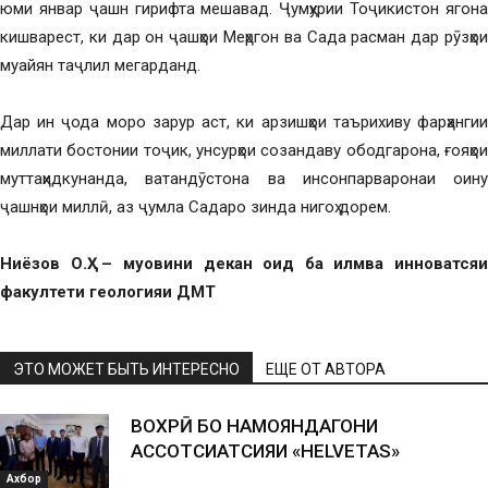
юми январ ҷашн гирифта мешавад. Ҷумҳурии Тоҷикистон ягона
кишварест, ки дар он ҷашҳои Меҳргон ва Сада расман дар рӯзҳои
муайян таҷлил мегарданд.
Дар ин ҷода моро зарур аст, ки арзишҳои таърихиву фарҳангии
миллати бостонии тоҷик, унсурҳои созандаву ободгарона, ғояҳои
муттаҳидкунанда, ватандӯстона ва инсонпарваронаи оину
ҷашнҳои миллӣ, аз ҷумла Садаро зинда нигоҳ дорем.
Ниёзов О.Ҳ. – муовини декан оид ба илмва инноватсяи
факултети геологияи ДМТ
ЭТО МОЖЕТ БЫТЬ ИНТЕРЕСНО
ЕЩЕ ОТ АВТОРА
ВОХӮРӢ БО НАМОЯНДАГОНИ
АССОТСИАТСИЯИ «HELVETAS»
Ахбор