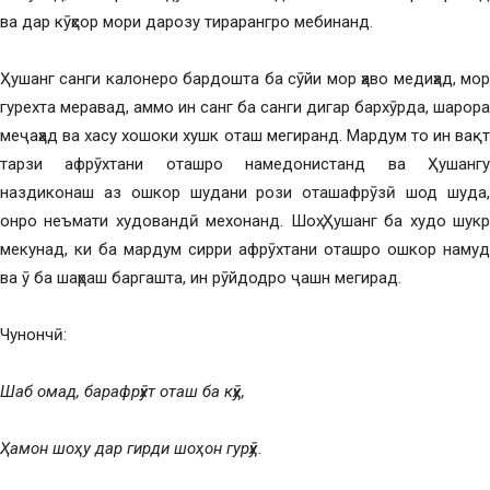
ва дар кӯҳсор мори дарозу тирарангро мебинанд.
Ҳушанг санги калонеро бардошта ба сӯйи мор ҳаво медиҳад, мор
гурехта меравад, аммо ин санг ба санги дигар бархӯрда, шарора
меҷаҳад ва хасу хошоки хушк оташ мегиранд. Мардум то ин вақт
тарзи афрӯхтани оташро намедонистанд ва Ҳушангу
наздиконаш аз ошкор шудани рози оташафрӯзӣ шод шуда,
онро неъмати худовандӣ мехонанд. Шоҳ Ҳушанг ба худо шукр
мекунад, ки ба мардум сирри афрӯхтани оташро ошкор намуд
ва ӯ ба шаҳраш баргашта, ин рӯйдодро ҷашн мегирад.
Чунончӣ:
Шаб омад, барафрӯхт оташ ба кӯҳ,
Ҳамон шоҳу дар гирди шоҳон гурӯҳ.