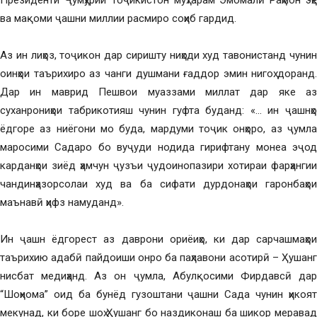
Президенти Ҷумҳурии Тоҷикистон муҳтарам Эмомалӣ Раҳмон эҳё
ва мақоми ҷашни миллии расмиро соҳиб гардид.
Аз ин лиҳоз, тоҷикон дар сиришту ниҳоди худ тавонистанд чунин
оинҳои таърихиро аз чанги душмани ғаддор эмин нигоҳ доранд.
Дар ин маврид Пешвои муаззами миллат дар яке аз
суханрониҳои табрикотияш чунин гуфта буданд: «… ин ҷашнҳо
ёдгоре аз ниёгони мо буда, мардуми тоҷик онҳоро, аз ҷумла
маросими Садаро бо вуҷуди нодида гирифтану монеа эҷод
карданҳои зиёд ҳамчун ҷузъи ҷудоинопазири хотираи фарҳангии
чандинҳазорсолаи худ ва ба сифати дурдонаҳои гаронбаҳои
маънавӣ ҳифз намуданд».
Ин ҷашн ёдгорест аз даврони ориёиҳо, ки дар сарчашмаҳои
таърихию адабӣ пайдоиши онро ба паҳлавони асотирӣ – Ҳушанг
нисбат медиҳанд. Аз он ҷумла, Абулқосими Фирдавсӣ дар
“Шоҳнома” оид ба бунёд гузоштани ҷашни Сада чунин ҳикоят
мекунад, ки боре шоҳ Ҳушанг бо наздиконаш ба шикор меравад