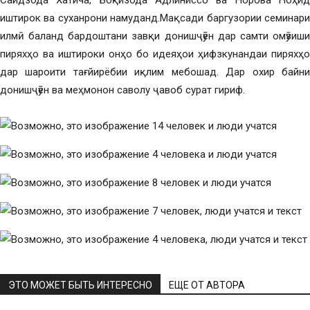
Саидзода Хатича, Боқизода Адлиниссо ва Норова Ноҳид
иштирок ва суханрони намуданд.Мақсади баргузории семинари
илмӣ баланд бардоштани завқи донишҷӯён дар самти омӯзиши
пиряхҳо ва иштироки онҳо бо идеяҳои ҳифзкунандаи пиряхҳо
дар шароити тағйирёбии иқлим мебошад. Дар охир байни
донишҷӯён ва меҳмонон саволу ҷавоб сурат гириф.
ЭТО МОЖЕТ БЫТЬ ИНТЕРЕСНО
ЕЩЕ ОТ АВТОРА