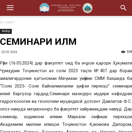
Ба аввал
Ахбор
СЕМИНАРИ ИЛМӢ
534
20.05.2024
Рӯзи (16.05.2024) дар факултет оид ба иҷрои қарори Ҳукумати
Ҷумҳурии Тоҷикистон аз соли 2023 таҳти №407 дар бораи
амалигардонии қатъномаи Маҷмааи умӯмии СММ бахшида ба
“Соли 2025- Соли байналмилалии ҳифзи пиряхҳо” семинари
илмӣ баргузор гардид.Семинари мазкурро мудири кафедраи
гидрогеология ва геологияи муҳандисӣ дотсент Давлатов Ф.С.
оғоз намуда меҳмононро ба факултет хайрамақдам намуд. Дар
семинар, ходимони илмии Маркази омӯзиши пиряхҳои
Академияи миллии илмҳои Тоҷикистон Қаюмова Дилором,