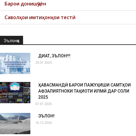
Барои донишҷӯён
Саволҳои имтиҳонҳои тестӣ
Эълонҳо
ДИҚҚАТ, ЭЪЛОН!!!
23.01.2025
ҲАВАСМАНДӢ БАРОИ ПАЖУҲИШИ САМТҲОИ
АФЗАЛИЯТНОКИ ТАҲҚИҚОТИ ИЛМӢ ДАР СОЛИ
2025
07.01.2025
ЭЪЛОН!
16.12.2024