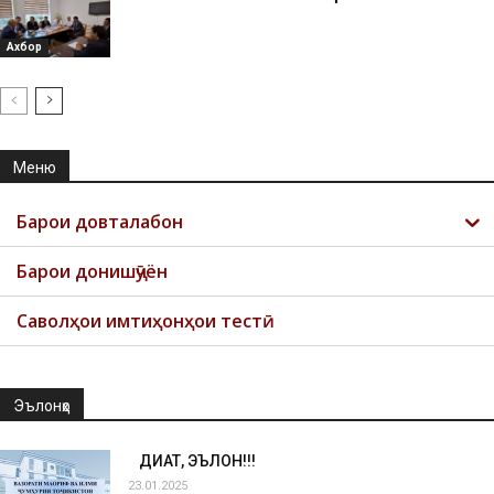
Ахбор
Меню
Барои довталабон
Барои донишҷӯён
Саволҳои имтиҳонҳои тестӣ
Эълонҳо
ДИҚҚАТ, ЭЪЛОН!!!
23.01.2025