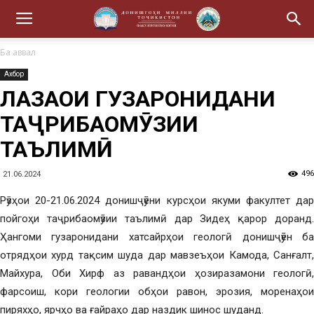
Ба аввал
Ахбор
ЛАҲЗАҲОИ ГУЗАРОНИДАНИ
ТАҶРИБАОМӮЗИИ
ТАЪЛИМӢ
496
21.06.2024
Рӯзҳои 20-21.06.2024 донишҷӯёни курсҳои якуми факултет дар
пойгоҳи таҷрибаомӯзии таълимӣ дар Зидеҳ қарор доранд.
Ҳангоми гузаронидани хатсайрҳои геологӣ донишҷӯён ба
отрядҳои хурд тақсим шуда дар мавзеъҳои Камода, Санғалт,
Майхура, Оби Хирф аз равандҳои ҳозиразамони геологӣ,
фарсоиш, кори геологии обҳои равон, эрозия, моренаҳои
пиряхҳо, ярчҳо ва ғайраҳо дар наздик шинос шуданд.