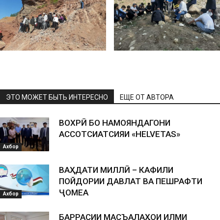
ЭТО МОЖЕТ БЫТЬ ИНТЕРЕСНО
ЕЩЕ ОТ АВТОРА
ВОХӮРӢ БО НАМОЯНДАГОНИ
АССОТСИАТСИЯИ «HELVETAS»
Ахбор
ВАҲДАТИ МИЛЛӢ – КАФИЛИ
ПОЙДОРИИ ДАВЛАТ ВА ПЕШРАФТИ
ҶОМЕА
Ахбор
БАРРАСИИ МАСЪАЛАҲОИ ИЛМИ