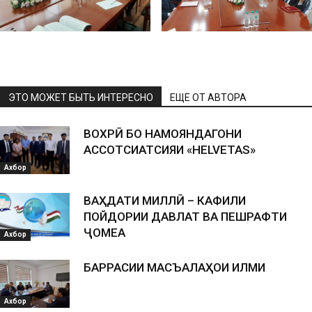
ЭТО МОЖЕТ БЫТЬ ИНТЕРЕСНО
ЕЩЕ ОТ АВТОРА
ВОХӮРӢ БО НАМОЯНДАГОНИ
АССОТСИАТСИЯИ «HELVETAS»
Ахбор
ВАҲДАТИ МИЛЛӢ – КАФИЛИ
ПОЙДОРИИ ДАВЛАТ ВА ПЕШРАФТИ
ҶОМЕА
Ахбор
БАРРАСИИ МАСЪАЛАҲОИ ИЛМИ
Ахбор