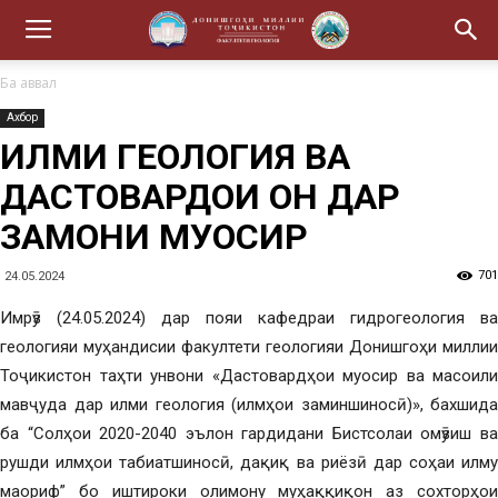
Ба аввал
Ахбор
ИЛМИ ГЕОЛОГИЯ ВА
ДАСТОВАРДҲОИ ОН ДАР
ЗАМОНИ МУОСИР
701
24.05.2024
Имрӯз (24.05.2024) дар пояи кафедраи гидрогеология ва
геологияи муҳандисии факултети геологияи Донишгоҳи миллии
Тоҷикистон таҳти унвони «Дастовардҳои муосир ва масоили
мавҷуда дар илми геология (илмҳои заминшиносӣ)», бахшида
ба “Солҳои 2020-2040 эълон гардидани Бистсолаи омӯзиш ва
рушди илмҳои табиатшиносӣ, дақиқ ва риёзӣ дар соҳаи илму
маориф” бо иштироки олимону муҳаққиқон аз сохторҳои