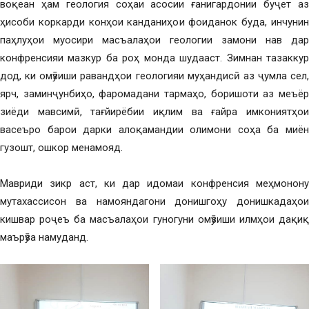
воқеан ҳам геология соҳаи асосии ғанигардонии буҷет аз
ҳисоби коркарди конҳои канданиҳои фоиданок буда, инчунин
паҳлуҳои муосири масъалаҳои геологии замони нав дар
конфренсияи мазкур ба роҳ монда шудааст. Зимнан тазаккур
дод, ки омӯзиши равандҳои геологияи муҳандисӣ аз ҷумла сел,
ярч, заминҷунбиҳо, фаромадани тармаҳо, боришоти аз меъёр
зиёди мавсимӣ, тағйирёбии иқлим ва ғайра имкониятҳои
васеъро барои дарки алоқамандии олимони соҳа ба миён
гузошт, ошкор менамояд.
Мавриди зикр аст, ки дар идомаи конфренсия меҳмонону
мутахассисон ва намояндагони донишгоҳу донишкадаҳои
кишвар роҷеъ ба масъалаҳои гуногуни омӯзиши илмҳои дақиқ
маърӯза намуданд.