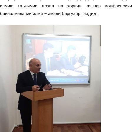
илмию таълимии дохил ва хориҷи кишвар конфренсияи
байналмилалии илмӣ – амалӣ баргузор гардид.