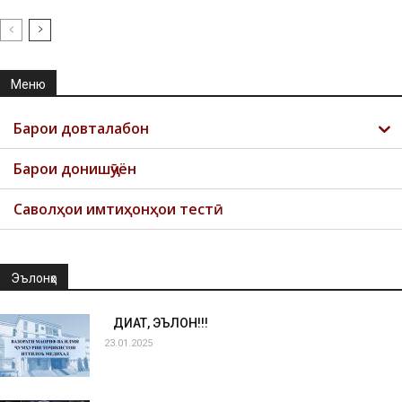
Меню
Барои довталабон
Барои донишҷӯён
Саволҳои имтиҳонҳои тестӣ
Эълонҳо
ДИҚҚАТ, ЭЪЛОН!!!
23.01.2025