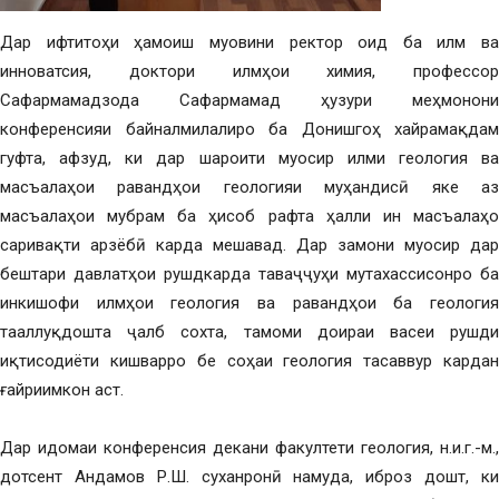
Дар ифтитоҳи ҳамоиш муовини ректор оид ба илм ва
инноватсия, доктори илмҳои химия, профессор
Сафармамадзода Сафармамад ҳузури меҳмонони
конференсияи байналмилалиро ба Донишгоҳ хайрамақдам
гуфта, афзуд, ки дар шароити муосир илми геология ва
масъалаҳои равандҳои геологияи муҳандисӣ яке аз
масъалаҳои мубрам ба ҳисоб рафта ҳалли ин масъалаҳо
саривақти арзёбӣ карда мешавад. Дар замони муосир дар
бештари давлатҳои рушдкарда таваҷҷуҳи мутахассисонро ба
инкишофи илмҳои геология ва равандҳои ба геология
тааллуқдошта ҷалб сохта, тамоми доираи васеи рушди
иқтисодиёти кишварро бе соҳаи геология тасаввур кардан
ғайриимкон аст.
Дар идомаи конференсия декани факултети геология, н.и.г.-м.,
дотсент Андамов Р.Ш. суханронӣ намуда, иброз дошт, ки