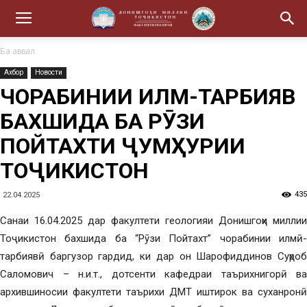
Ба аввал
Ахбор
Новости
ЧОРАБИНИИ ИЛМӢ-ТАРБИЯВӢ
БАХШИДА БА РӮЗИ
ПОЙТАХТИ ҶУМҲУРИИ
ТОҶИКИСТОН
435
22.04.2025
Санаи 16.04.2025 дар факултети геологияи Донишгоҳи миллии
Тоҷикистон бахшида ба “Рӯзи Пойтахт” чорабинии илмӣ-
тарбиявӣ баргузор гардид, ки дар он Шарофиддинов Суҳроб
Саломович – н.и.т., дотсенти кафедраи таърихнигорӣ ва
архившиносии факултети таърихи ДМТ иштирок ва суханронӣ