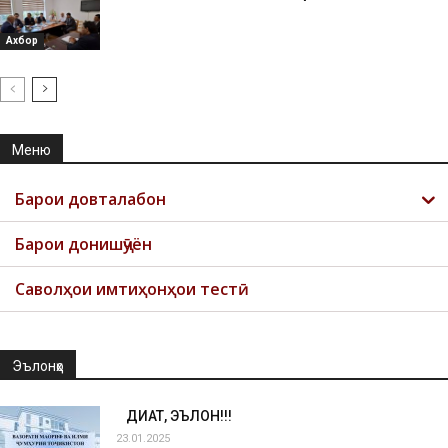
Ахбор
Меню
Барои довталабон
Барои донишҷӯён
Саволҳои имтиҳонҳои тестӣ
Эълонҳо
ДИҚҚАТ, ЭЪЛОН!!!
23.01.2025