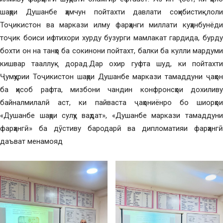
шаҳри Душанбе ҳамчун пойтахти давлати соҳибистиқлоли
Тоҷикистон ва маркази илму фарҳанги миллати куҳанбунёди
тоҷик боиси ифтихори хурду бузурги мамлакат гардида, бурду
бохти он на танҳо ба сокинони пойтахт, балки ба кулли мардуми
кишвар тааллуқ дорад.Дар охир гуфта шуд, ки пойтахти
Ҷумҳурии Тоҷикистон шаҳри Душанбе маркази тамаддуни ҷаҳон
ба ҳисоб рафта, мизбони чандин конфронсҳои дохиливу
байналмилалӣ аст, ки пайваста ҷаҳониёнро бо шиорҳои
«Душанбе шаҳри сулҳу ваҳдат», «Душанбе маркази тамаддуни
фарҳангӣ» ба дӯстиву бародарӣ ва дипломатияи фарҳангӣ
даъват менамояд