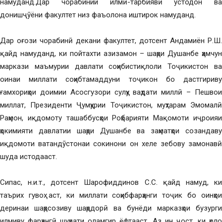
намуданд.Дар чорабинии илмӣ-тарбиявӣ устодон ва
донишҷӯёни факултет низ фаъолона иштирок намуданд.
Дар оғози чорабинӣ декани факултет, дотсент Андамиён Р.Ш.
қайд намуданд, ки пойтахти азизамон – шаҳри Душанбе ҳамчун
маркази маъмурии давлати соҳибистиқлоли Тоҷикистон ва
оинаи миллати соҳибтамаддуни тоҷикон бо дастгириву
ғамхориҳои доимии Асосгузори сулҳу ваҳдати миллӣ – Пешвои
миллат, Президенти Ҷумҳурии Тоҷикистон, муҳтарам Эмомалӣ
Раҳмон, иқдомоту ташаббусҳои Роҳбарияти Мақомоти иҷроияи
ҳокимияти давлатии шаҳри Душанбе ва заҳматҳои созандаву
иқдомоти ватандӯстонаи сокинони он хеле зебову замонавӣ
шуда истодааст.
Сипас, н.и.т., дотсент Шарофиддинов С.С. қайд намуд, ки
таърих гувоҳ аст, ки миллати соҳибфарҳанги тоҷик бо оинҳои
деринаи шаҳрсозиву шаҳрдорӣ ва бунёди марказҳои бузурги
илмиву фарҳангӣ шуҳрати оламгир ёфтааст. Аз ин ҷост, ки ҳоло