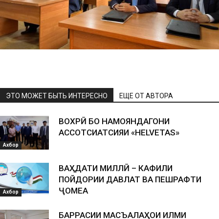
ЭТО МОЖЕТ БЫТЬ ИНТЕРЕСНО
ЕЩЕ ОТ АВТОРА
ВОХӮРӢ БО НАМОЯНДАГОНИ
АССОТСИАТСИЯИ «HELVETAS»
Ахбор
ВАҲДАТИ МИЛЛӢ – КАФИЛИ
ПОЙДОРИИ ДАВЛАТ ВА ПЕШРАФТИ
ҶОМЕА
Ахбор
БАРРАСИИ МАСЪАЛАҲОИ ИЛМИ