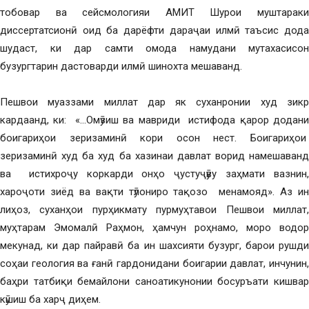
тобовар ва сейсмологияи АМИТ Шурои муштараки
диссертатсионӣ оид ба дарёфти дараҷаи илмӣ таъсис дода
шудаст, ки дар самти омода намудани мутахасисон
бузургтарин дастоварди илмӣ шинохта мешаванд.
Пешвои муаззами миллат дар як суханронии худ зикр
кардаанд, ки: «…Омӯзиш ва мавриди истифода қарор додани
боигариҳои зеризаминӣ кори осон нест. Боигариҳои
зеризаминӣ худ ба худ ба хазинаи давлат ворид намешаванд
ва истихроҷу коркарди онҳо ҷустуҷӯву заҳмати вазнин,
хароҷоти зиёд ва вақти тӯлониро тақозо менамояд». Аз ин
лиҳоз, суханҳои пурҳикмату пурмуҳтавои Пешвои миллат,
муҳтарам Эмомалӣ Раҳмон, ҳамчун роҳнамо, моро водор
мекунад, ки дар пайравӣ ба ин шахсияти бузург, барои рушди
соҳаи геология ва ғанӣ гардонидани боигарии давлат, инчунин,
баҳри татбиқи бемайлони саноатикунонии босуръати кишвар
кӯшиш ба харҷ диҳем.