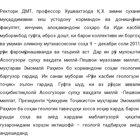
Ректори ДМТ, профессор Хушвахтзода Қ.Х. зимни сухани
муқаддимавии хеш устодону кормандон ва донишҷӯёни
факултет, инчунин, алоқамандони соҳаро ба Иди касбӣ
муборакбод гуфта, иброз дошт, ки барои коллективи ин боргоҳ
ва умуман олимону мутахассисони соҳа 9 – декабри соли 2011
рӯзи фаромӯшнашаванда ва таърихӣ аст. Дар ин рӯз мулоқоти
Асосгузори сулҳу ваҳдати миллӣ-Пешвои муаззами миллат,
муҳтарам Эмомалӣ Раҳмон бо кормандони соҳаи геология
баргузор гардид. Ин санаи муборак «Рӯзи касбии геологҳои
тоҷик» эълон гардид. Гуфта шуд, ки аз рӯзҳои аввали
соҳибистиқлолӣ Асосгузори сулҳу ваҳдати миллӣ -Пешвои
миллат, Президенти Ҷумҳурии Тоҷикистон муҳтарам Эмомалӣ
Раҳмон ба соҳаи геология таваҷҷуҳи хосса зоҳир карда, барои
рушди соҳа ва зиёд кардани маблағгузорӣ ҷиҳати
гузаронидани корҳои иктишофӣ – геологӣ тадбирҳои зиёд
андешиданд.