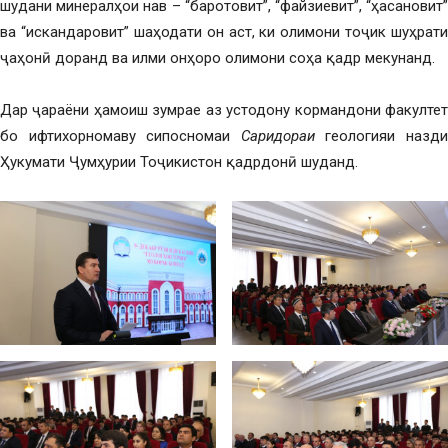
шудани минералҳои нав – “баротовит”, “файзиевит”, “ҳасановит”
ва “искандаровит” шаҳодати он аст, ки олимони тоҷик шуҳрати
ҷаҳонӣ доранд ва илми онҳоро олимони соҳа қадр мекунанд.
Дар ҷараёни ҳамоиш зумрае аз устодону кормандони факултет
бо ифтихорномаву сипосномаи
Саридораи
геологияи назд
Ҳукумати Ҷумҳурии Тоҷикистон қадрдонӣ шуданд.