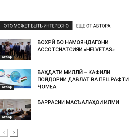
ЭТО МОЖЕТ БЫТЬ ИНТЕРЕСНО
ЕЩЕ ОТ АВТОРА
ВОХӮРӢ БО НАМОЯНДАГОНИ
АССОТСИАТСИЯИ «HELVETAS»
Ахбор
ВАҲДАТИ МИЛЛӢ – КАФИЛИ
ПОЙДОРИИ ДАВЛАТ ВА ПЕШРАФТИ
ҶОМЕА
Ахбор
БАРРАСИИ МАСЪАЛАҲОИ ИЛМИ
Ахбор