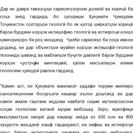
Дар ин давра таваҷҷуҳи сармоягузорони дохилӣ ва хориҷӣ ба
соҳа зиёд гардида, бо супориши Ҳукумати Ҷумҳурии
Тоҷикистон сохторҳои геологӣ бо як қатор ширкатҳои хориҷӣ
барои бурдани корҳои иктишофию геологӣ ва истихроҷи конҳо
ҳамкориҳоро ба роҳ монданд. Ҷалби сармояҳо ба соҳа имкон
доданд, ки дар объектҳои муайян корҳои иктишофӣ-геологӣ
тезонида шаванд ва маблағҳои буҷети давлатӣ барои бурдани
корҳои ҷустуҷӯии минтақавӣ, ҳалли масъалаҳои илмии
геологияи ҷумҳурӣ равона гарданд.
“Ҳамин аст, ки Ҳукумати мамлакат ҳадафи чоруми миллиро
саноатикунонии босуръати кишвар эълон доштанд ва дар
самти амали гаштани иқдоми навбатӣ саҳми мутахассисони
соҳаи геологияи ватанӣ муҳим мебошад. Зеро, мувофиқи
маълумотҳои оморӣ дар кишвар зиёда аз 600 кон ва 800
зуҳуроти маъданӣ кашф гардидааст, ки омӯзиш ва истихроҷи
онҳо барои иқтисодиёти кишвари мо муҳим мебошанд.