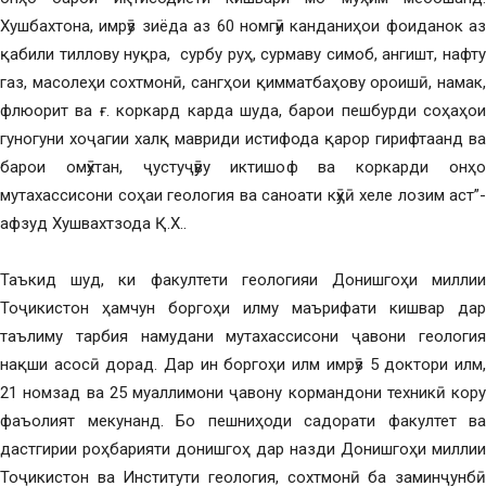
Хушбахтона, имрӯз зиёда аз 60 номгӯи канданиҳои фоиданок аз
қабили тиллову нуқра, сурбу руҳ, сурмаву симоб, ангишт, нафту
газ, масолеҳи сохтмонӣ, сангҳои қимматбаҳову ороишӣ, намак,
флюорит ва ғ. коркард карда шуда, барои пешбурди соҳаҳои
гуногуни хоҷагии халқ мавриди истифода қарор гирифтаанд ва
барои омӯхтан, ҷустуҷӯву иктишоф ва коркарди онҳо
мутахассисони соҳаи геология ва саноати кӯҳӣ хеле лозим аст”-
афзуд Хушвахтзода Қ.Х..
Таъкид шуд, ки факултети геологияи Донишгоҳи миллии
Тоҷикистон ҳамчун боргоҳи илму маърифати кишвар дар
таълиму тарбия намудани мутахассисони ҷавони геология
нақши асосӣ дорад. Дар ин боргоҳи илм имрӯз 5 доктори илм,
21 номзад ва 25 муаллимони ҷавону кормандони техникӣ кору
фаъолият мекунанд. Бо пешниҳоди садорати факултет ва
дастгирии роҳбарияти донишгоҳ дар назди Донишгоҳи миллии
Тоҷикистон ва Институти геология, сохтмонӣ ба заминҷунбӣ