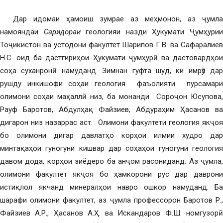
Дар идомаи ҳамоиш зумрае аз меҳмонон, аз ҷумла
намояндаи
Саридораи
геологияи назди Ҳукумати Ҷумҳури
Тоҷикистон ва устодони факултет Шарипов Г.В. ва Сафаралиев
Н.С. оид ба дастгириҳои Ҳукумати ҷумҳурӣ ва дастовардҳои
соҳа суханронӣ намуданд. Зимнан гуфта шуд, ки имрӯз дар
рушду инкишофи соҳаи геология фаъолияти пурсамари
олимони соҳаи маҳаллӣ низ, ба монанди Сороҷон Юсупова,
Рауф Баротов, Абдулҳақ Файзиев, Абдураҳим Ҳасанов ва
дигарон низ назаррас аст. Олимони факултети геология якҷоя
бо олимони дигар давлатҳо корҳои илмии худро дар
минтақаҳои гуногуни кишвар дар соҳаҳои гуногуни геология
давом дода, корҳои зиёдеро ба анҷом расониданд. Аз ҷумла,
олимони факултет якҷоя бо ҳамкорони рус дар даврони
истиқлол якчанд минералҳои навро ошкор намуданд. Ба
шарафи олимони факултет, аз ҷумла профессорон Баротов Р.,
Файзиев А.Р., Ҳасанов А.Ҳ. ва Искандаров Ф.Ш. номгузорӣ