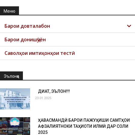
Меню
Барои довталабон
Барои донишҷӯён
Саволҳои имтиҳонҳои тестӣ
Эълонҳо
ДИҚҚАТ, ЭЪЛОН!!!
23.01.2025
ҲАВАСМАНДӢ БАРОИ ПАЖУҲИШИ САМТҲОИ
АФЗАЛИЯТНОКИ ТАҲҚИҚОТИ ИЛМӢ ДАР СОЛИ
2025