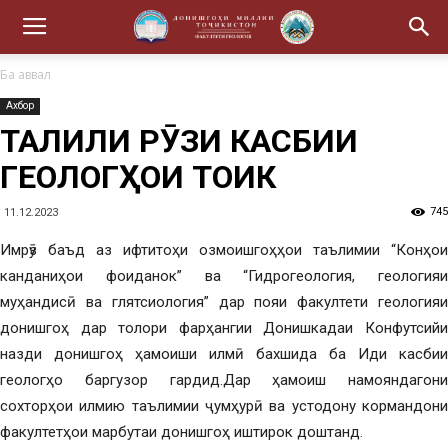
Ба аввал
Ахбор
ТАҶЛИЛИ РӮЗИ КАСБИИ
ГЕОЛОГҲОИ ТОҶИК
745
11.12.2023
Имрӯз баъд аз ифтитоҳи озмоишгоҳҳои таълимии “Конҳои
канданиҳои фоиданок” ва “Гидрогеология, геологияи
муҳандисӣ ва глятсиология” дар пояи факултети геологияи
донишгоҳ дар толори фарҳангии Донишкадаи Конфутсийи
назди донишгоҳ ҳамоиши илмӣ бахшида ба Иди касбии
геологҳо баргузор гардид.Дар ҳамоиш намояндагони
сохторҳои илмию таълимии ҷумҳурӣ ва устодону кормандони
факултетҳои марбутаи донишгоҳ иштирок доштанд.