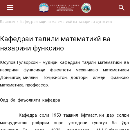
Ба аввал
Кафедраи таҳлили математикӣ ва назарияи функсияҳо
Кафедраи таҳлили математикӣ ва
назарияи функсияҳо
Юсупов Гулзорхон – мудири кафедраи таҳлили математикӣ ва
назарияи функсияҳои факултети механикаю математикаи
Донишгоҳи миллии Тоҷикистон, доктори илмҳои физикаю
математика, профессор.
Оид ба фаъолияти кафедра
Кафедра соли 1953 ташкил ёфтааст, ки дар солҳои
мавҷудияташ роҳбарии онро устодони гуногун ба ӯҳда