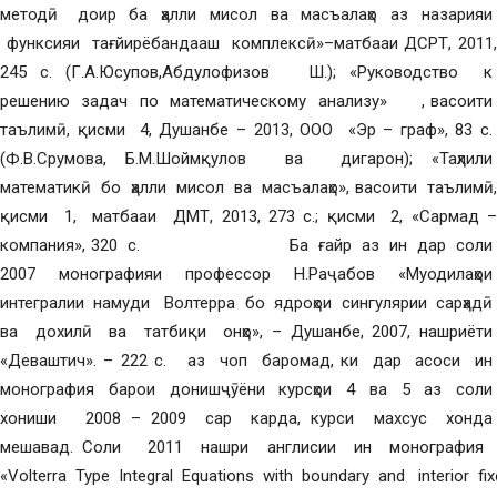
методӣ доир ба ҳалли мисол ва масъалаҳо аз назарияи
функсияи тағйирёбандааш комплексӣ»–матбааи ДСРТ, 2011,
245 с. (Г.А.Юсупов,Абдулофизов Ш.); «Руководство к
решению задач по математическому анализу» , васоити
таълимӣ, қисми 4, Душанбе – 2013, ООО «Эр – граф», 83 с.
(Ф.В.Срумова, Б.М.Шоймқулов ва дигарон); «Таҳлили
математикӣ бо ҳалли мисол ва масъалаҳо», васоити таълимӣ,
қисми 1, матбааи ДМТ, 2013, 273 с.; қисми 2, «Сармад –
компания», 320 с. Ба ғайр аз ин дар соли
2007 монографияи профессор Н.Раҷабов «Муодилаҳои
интегралии намуди Волтерра бо ядроҳои сингулярии сарҳадӣ
ва дохилӣ ва татбиқи онҳо», – Душанбе, 2007, нашриёти
«Деваштич». – 222 с. аз чоп баромад, ки дар асоси ин
монография барои донишҷӯёни курсҳои 4 ва 5 аз соли
хониши 2008 – 2009 сар карда, курси махсус хонда
мешавад. Соли 2011 нашри англисии ин монография
«Volterra Type Integral Equations with boundary and interior fi