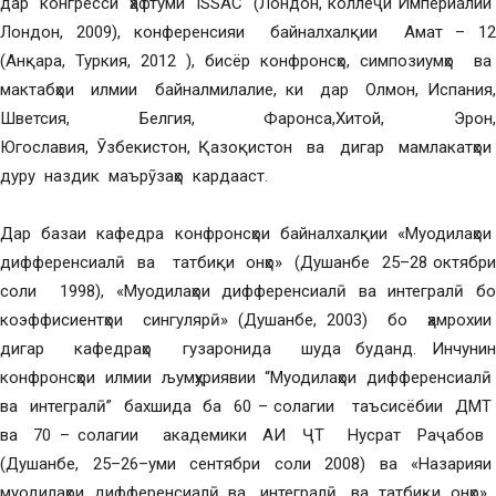
дар конгресси ҳафтуми ISSAC (Лондон, коллеҷи Империалии
Лондон, 2009), конференсияи байналхалқии Амат – 12
(Анқара, Туркия, 2012 ), бисёр конфронсҳо, симпозиумҳо ва
мактабҳои илмии байналмилалие, ки дар Олмон, Испания,
Шветсия, Белгия, Фаронса,Хитой, Эрон,
Югославия, Ӯзбекистон, Қазоқистон ва дигар мамлакатҳои
дуру наздик маърӯзаҳо кардааст.
Дар базаи кафедра конфронсҳои байналхалқии «Муодилаҳои
дифференсиалӣ ва татбиқи онҳо» (Душанбе 25–28 октябри
соли 1998), «Муодилаҳои дифференсиалӣ ва интегралӣ бо
коэффисиентҳои сингулярӣ» (Душанбе, 2003) бо ҳамрохии
дигар кафедраҳо гузаронида шуда буданд. Инчунин
конфронсҳои илмии љумҳуриявии “Муодилаҳои дифференсиалӣ
ва интегралӣ” бахшида ба 60 – солагии таъсисёбии ДМТ
ва 70 – солагии академики АИ ҶТ Нусрат Раҷабов
(Душанбе, 25–26–уми сентябри соли 2008) ва «Назарияи
муодилаҳои дифференсиалӣ ва интегралӣ ва татбиқи онҳо»