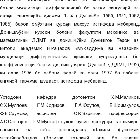
баъзе муодилаҳои дифференсиалӣ бо хатҳои сингулярӣ ва
сатҳҳои сингулярӣ», қисмҳои 1- 4, ( Душанбе 1980, 1981, 1982,
1985) барои омӯхтани курсҳои махсус истифода мебаранд.
Донишљӯёни курсҳои болоии факултети механика ва
математикаи ДДМТ ва донишҷӯёни Донишгоҳи Теҳрон аз
китоби академик Н.Раҷабов «Муқаддима ва назарияи
муодилаҳои дифференсиалии ҳосилаҳои хусусидошта бо
коэффисиентҳои барзиёди сингулярӣ» (Душанбе, ДДМТ, 1992),
ки соли 1996 бо забони форсӣ ва соли 1997 ба забони
англисӣ тарҷума шудааст, истифода мебаранд.
Устодони кафедра дотсентон Ҳ.М.Маликов,
С.Ҳ.Муллоев, Ғ.М.Қодиров, Г.А.Юсупов, Б.Шоимқулов,
Ф.В.Срумова, ассистент С.Қ.Зарипов, профессорон
А.С.Сатторов, Р.М.Мустафоқулов чунин дастурҳои таълимиро
навишта ба табъ расонидаанд: «Таҳлили функсияи
яктағйирёбанда» (Воситаи таълимӣ оид ба таҳлили