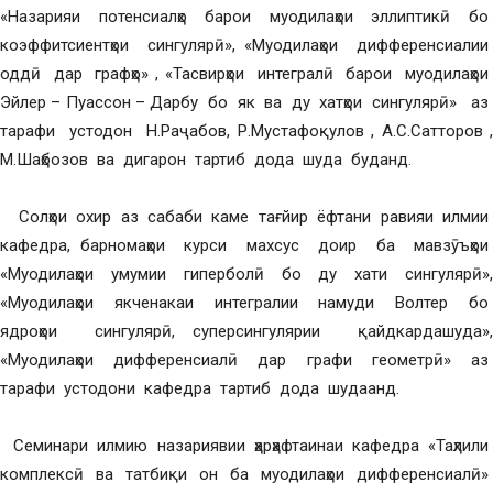
«Назарияи потенсиалҳо барои муодилаҳои эллиптикӣ бо
коэффитсиентҳои сингулярӣ», «Муодилаҳои дифференсиалии
оддӣ дар графҳо» , «Тасвирҳои интегралӣ барои муодилаҳои
Эйлер – Пуассон – Дарбу бо як ва ду хатҳои сингулярӣ» аз
тарафи устодон Н.Раҷабов, Р.Мустафоқулов , А.С.Сатторов ,
М.Шаҳбозов ва дигарон тартиб дода шуда буданд.
Солҳои охир аз сабаби каме тағйир ёфтани равияи илмии
кафедра, барномаҳои курси махсус доир ба мавзӯъҳои
«Муодилаҳои умумии гиперболӣ бо ду хати сингулярӣ»,
«Муодилаҳои якченакаи интегралии намуди Волтер бо
ядроҳои сингулярӣ, суперсингулярии қайдкардашуда»,
«Муодилаҳои дифференсиалӣ дар графи геометрӣ» аз
тарафи устодони кафедра тартиб дода шудаанд.
Семинари илмию назариявии ҳарҳафтаинаи кафедра «Таҳлили
комплексӣ ва татбиқи он ба муодилаҳои дифференсиалӣ»