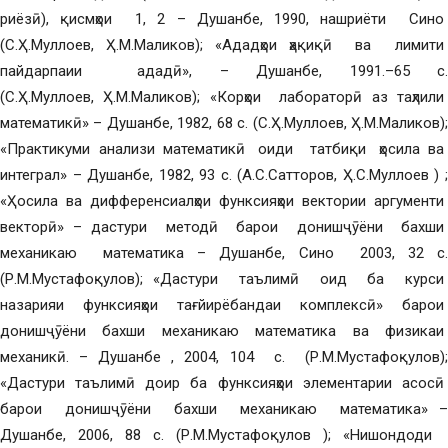
риёзӣ), қисмҳои 1, 2 – Душанбе, 1990, нашриёти Сино
(С.Ҳ.Муллоев, Ҳ.М.Маликов); «Ададҳои ҳақиқӣ ва лимити
пайдарпаии ададӣ», – Душанбе, 1991.–65 с.
(С.Ҳ.Муллоев, Ҳ.М.Маликов); «Корҳои лабораторӣ аз таҳлили
математикӣ» – Душанбе, 1982, 68 с. (С.Ҳ.Муллоев, Ҳ.М.Маликов);
«Практикуми анализи математикӣ оиди татбиқи ҳосила ва
интеграл» – Душанбе, 1982, 93 с. (А.С.Сатторов, Ҳ.С.Муллоев ) ;
«Ҳосила ва дифференсиалҳои функсияҳои вектории аргументи
векторӣ» – дастури методӣ барои донишҷӯёни бахши
механикаю математика – Душанбе, Сино 2003, 32 с.
(Р.М.Мустафоқулов); «Дастури таълимӣ оид ба курси
назарияи функсияҳои тағйирёбандаи комплексӣ» барои
донишҷӯёни бахши механикаю математика ва физикаи
механикӣ. – Душанбе , 2004, 104 с. (Р.М.Мустафоқулов);
«Дастури таълимӣ доир ба функсияҳои элементарии асосӣ
барои донишҷӯёни бахши механикаю математика» –
Душанбе, 2006, 88 с. (Р.М.Мустафоқулов ); «Нишондоди