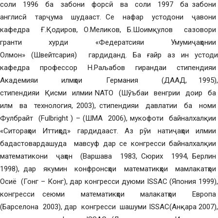
соли 1996 ба забони форсӣ ва соли 1997 ба забони
англисӣ тарҷума шудааст. Се нафар устодони ҷавони
кафедра Ғ.Қодиров, О.Меликов, Б.Шоимқулов сазовори
гранти хурди «Федератсияи Умумиҷаҳонии
Олмон» (Швейтсария) гардиданд. Ба ғайр аз ин устоди
кафедра профессор Н.Раљабов гирандаи стипендияи
Академияи илмҳои Германия (ДААД, 1995),
стипендияи Қисми илмии NATO (Шӯъбаи венгрии доир ба
илм ва технология, 2003), стипендияи давлатии ба номи
Фулбрайт (Fulbright ) – (ШМА 2006), мукофоти байналхалқии
«Ситораҳои Иттиҳод» гардидааст. Аз рӯи натиҷаҳои илмии
бадастовардашуда мавсуф дар се конгресси байналхалқии
математикони ҷаҳон (Варшава 1983, Сюрих 1994, Берлин
1998), дар якумин конфронсҳои математикҳои мамлакатҳои
Осиё (Гонг – Конг), дар конгресси дуюми ISSAC (Япония 1999),
конгресси сеюми математикҳои малакатҳои Европа
(Барселона 2003), дар конгресси шашуми ISSAC(Анқара 2007),