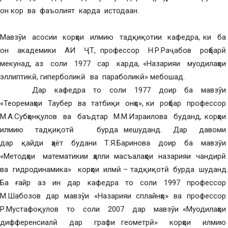
он кор ва фаъолият карда истодаан.
Мавзӯи асосии корҳои илмию тадқиқотии кафедра, ки ба
он академики АИ ҶТ, профессор Н.Р.Раҷабов роҳбарӣ
мекунад, аз соли 1977 сар карда, «Назарияи муодилаҳои
эллиптикӣ, гиперболикӣ ва параболикӣ» мебошад.
Дар кафедра то соли 1977 доир ба мавзӯи
«Теоремаҳои Таубер ва татбиқи онҳо», ки роҳбар профессор
М.А.Субҳонқулов ва баъдтар М.М.Израилова буданд, корҳои
илмию тадқиқотӣ бурда мешуданд. Дар давоми
дар қайди ҳаёт будани Т.Я.Баринова доир ба мавзӯи
«Методҳои математикии ҳалли масъалаҳои назарияи чандирӣ
ва гидродинамика» корҳои илмӣ – тадқиқотӣ бурда шуданд.
Ба ғайр аз ин дар кафедра то соли 1997 профессор
М.Шабозов дар мавзӯи «Назарияи сплайнҳо» ва профессор
Р.Мустафоқулов то соли 2007 дар мавзӯи «Муодилаҳои
дифференсиалӣ дар графи геометрӣ» корҳои илмию