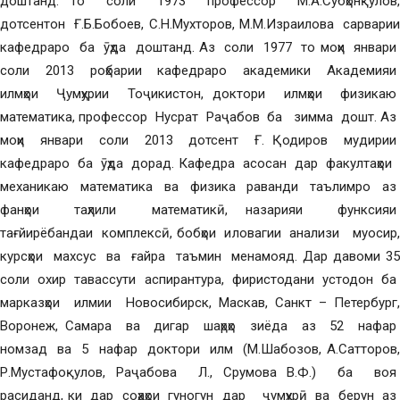
доштанд. То соли 1973 профессор М.А.Субҳонқулов,
дотсентон Ғ.Б.Бобоев, С.Н.Мухторов, М.М.Израилова сарварии
кафедраро ба ӯҳда доштанд. Аз соли 1977 то моҳи январи
соли 2013 роҳбарии кафедраро академики Академияи
илмҳои Ҷумҳурии Тоҷикистон, доктори илмҳои физикаю
математика, профессор Нусрат Раҷабов ба зимма дошт. Аз
моҳи январи соли 2013 дотсент Ғ. Қодиров мудирии
кафедраро ба ӯҳда дорад. Кафедра асосан дар факултаҳои
механикаю математика ва физика раванди таълимро аз
фанҳои таҳлили математикӣ, назарияи функсияи
тағйирёбандаи комплексӣ, бобҳои иловагии анализи муосир,
курсҳои махсус ва ғайра таъмин менамояд. Дар давоми 35
соли охир тавассути аспирантура, фиристодани устодон ба
марказҳои илмии Новосибирск, Маскав, Санкт – Петербург,
Воронеж, Самара ва дигар шаҳрҳо зиёда аз 52 нафар
номзад ва 5 нафар доктори илм (М.Шабозов, А.Сатторов,
Р.Мустафоқулов, Раҷабова Л., Срумова В.Ф.) ба воя
расиданд, ки дар соҳаҳои гуногун дар ҷумҳурӣ ва берун аз