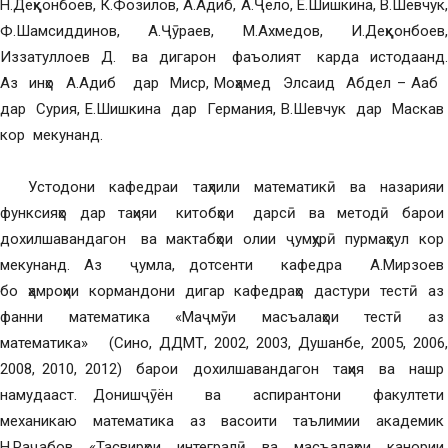
Н.Деҳқонбоев, К.Фозилов, А.Адиб, А.Ҷело, Е.Шишкина, В.Шевчук,
Ф.Шамсиддинов, А.Ҷӯраев, М.Ахмедов, И.Деҳқонбоев,
Иззатуллоев Д. ва дигарон фаъолият карда истодаанд.
Аз инҳо А.Адиб дар Миср, Моҳамед Элсаид Абдел – Ааб
дар Сурия, Е.Шишкина дар Германия, В.Шевчук дар Маскав
кор мекунанд.
Устодони кафедраи таҳлили математикӣ ва назарияи
функсияҳо дар таҳияи китобҳои дарсӣ ва методӣ барои
дохилшавандагон ва мактабҳои олии ҷумҳурӣ пурмаҳсул кор
мекунанд. Аз ҷумла, дотсенти кафедра А.Мирзоев
бо ҳамроҳии кормандони дигар кафедраҳо дастури тестӣ аз
фанни математика «Маҷмӯи масъалаҳои тестӣ аз
математика» (Сино, ДДМТ, 2002, 2003, Душанбе, 2005, 2006,
2008, 2010, 2012) барои дохилшавандагон таҳия ва нашр
намудааст. Донишҷӯён ва аспирантони факултети
механикаю математика аз васоити таълимии академик
Н.Раҷабов «Тасвирҳои интегралӣ ва масъалаҳои канории