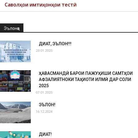
Саволҳои имтиҳонҳои тестӣ
Эълонҳо
ДИҚҚАТ, ЭЪЛОН!!!
23.01.2025
ҲАВАСМАНДӢ БАРОИ ПАЖУҲИШИ САМТҲОИ
АФЗАЛИЯТНОКИ ТАҲҚИҚОТИ ИЛМӢ ДАР СОЛИ
2025
07.01.2025
ЭЪЛОН!
16.12.2024
ДИҚҚАТ!