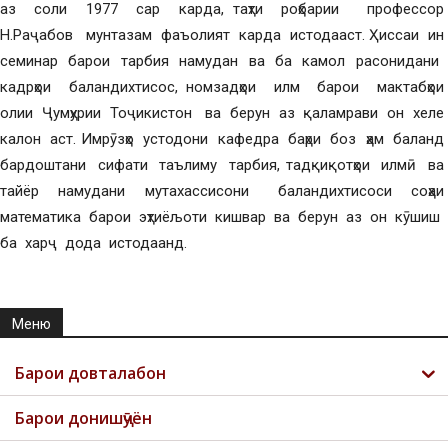
аз соли 1977 сар карда, таҳти роҳбарии профессор
Н.Раҷабов мунтазам фаъолият карда истодааст. Ҳиссаи ин
семинар барои тарбия намудан ва ба камол расонидани
кадрҳои баландихтисос, номзадҳои илм барои мактабҳои
олии Ҷумҳурии Тоҷикистон ва берун аз қаламрави он хеле
калон аст. Имрӯзҳо устодони кафедра баҳри боз ҳам баланд
бардоштани сифати таълиму тарбия, тадқиқотҳои илмӣ ва
тайёр намудани мутахассисони баландихтисоси соҳаи
математика барои эҳтиёљоти кишвар ва берун аз он кӯшиш
ба харҷ дода истодаанд.
Меню
Барои довталабон
Барои донишҷӯён