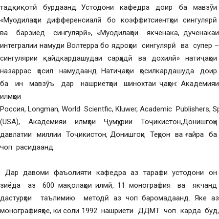
тадқиқотӣ бурдаанд. Устодони кафедра доир ба мавзӯи
«Муодилаҳои дифференсиалӣ бо коэффитсиентҳои сингулярӣ
ва барзиёд сингулярӣ», «Муодилаҳои якченака, дученакаи
интегралии намуди Волтерра бо ядроҳои сингулярӣ ва супер –
сингулярии қайдкардашудаи сарҳадӣ ва дохилӣ» натиҷаҳои
назаррас ҳосил намудаанд. Натиҷаҳои ҳосилкардашуда доир
ба ин мавзӯъ дар нашриётҳои шинохтаи ҷаҳон: Академияи
илмҳои
Россия, Longman, World Scientfic, Kluwer, Academic Publishers, S
(USA), Академияи илмҳои Ҷумҳурии Тоҷикистон,Донишгоҳи
давлатии миллии Тоҷикистон, Донишгоҳи Теҳрон ва ғайра ба
чоп расидаанд.
Дар давоми фаъолияти кафедра аз тарафи устодони он
зиёда аз 600 мақолаҳои илмӣ, 11 монография ва якчанд
дастурҳои таълимию методӣ аз чоп баромадаанд. Яке аз
монографияҳое, ки соли 1992 нашриёти ДДМТ чоп карда буд,