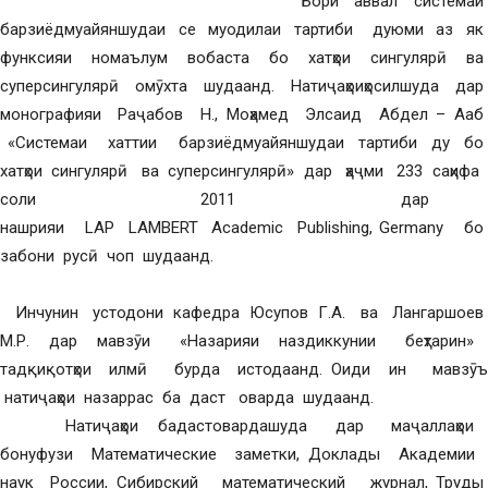
Бори аввал системаи
барзиёдмуайяншудаи се муодилаи тартиби дуюми аз як
функсияи номаълум вобаста бо хатҳои сингулярӣ ва
суперсингулярӣ омӯхта шудаанд. Натиҷаҳоиҳосилшуда дар
монографияи Раҷабов Н., Моҳамед Элсаид Абдел – Ааб
«Системаи хаттии барзиёдмуайяншудаи тартиби ду бо
хатҳои сингулярӣ ва суперсингулярӣ» дар ҳаҷми 233 саҳифа
соли 2011 дар
нашрияи LAP LAMBERT Academic Publishing, Germany бо
забони русӣ чоп шудаанд.
Инчунин устодони кафедра Юсупов Г.А. ва Лангаршоев
М.Р. дар мавзӯи «Назарияи наздиккунии беҳтарин»
тадқиқотҳои илмӣ бурда истодаанд. Оиди ин мавзӯъ
натиҷаҳои назаррас ба даст оварда шудаанд.
Натиҷаҳои бадастовардашуда дар маҷаллаҳои
бонуфузи Математические заметки, Доклады Академии
наук России, Сибирский математический журнал, Труды