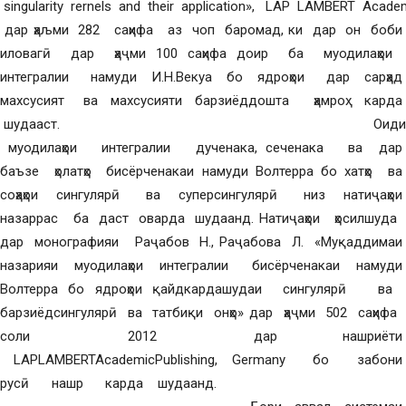
singularity rernels and their application», LAP LAMBERT Acade
дар ҳаљми 282 саҳифа аз чоп баромад, ки дар он боби
иловагӣ дар ҳаҷми 100 саҳифа доир ба муодилаҳои
интегралии намуди И.Н.Векуа бо ядроҳои дар сарҳад
махсусият ва махсусияти барзиёддошта ҳамроҳ карда
шудааст. Оиди
муодилаҳои интегралии дученака, сеченака ва дар
баъзе ҳолатҳо бисёрченакаи намуди Волтерра бо хатҳо ва
соҳаҳои сингулярӣ ва суперсингулярӣ низ натиҷаҳои
назаррас ба даст оварда шудаанд. Натиҷаҳои ҳосилшуда
дар монографияи Раҷабов Н., Раҷабова Л. «Муқаддимаи
назарияи муодилаҳои интегралии бисёрченакаи намуди
Волтерра бо ядроҳои қайдкардашудаи сингулярӣ ва
барзиёдсингулярӣ ва татбиқи онҳо» дар ҳаҷми 502 саҳифа
соли 2012 дар нашриёти
LAPLAMBERTAcademicPublishing, Germany бо забони
русӣ нашр карда шудаанд.