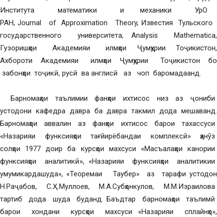
Института математики и механики УрО
РАН, Journal of Approximation Theory, Известия Тульского
государственного университета, Analysis Mathematica,
Гузоришҳои Академияи илмҳои Ҷумҳурии Тоҷикистон,
Ахбороти Академияи илмҳои Ҷумҳурии Тоҷикистон бо
забонҳои тоҷикӣ, русӣ ва англисӣ аз чоп баромадаанд.
Барномаҳои таълимии фанҳои ихтисос низ аз ҷониби
устодони кафедра давра ба давра такмил дода мешаванд.
Барномаҳои аввалин аз фанҳои ихтисос барои тахассуси
«Назарияи функсияҳои тағйирёбандаи комплексӣ» ҳанӯз
солҳои 1977 доир ба курсҳои махсуси «Масъалаҳои канории
функсияҳои аналитикӣ», «Назарияи функсияҳои аналитикии
умумикардашуда», «Теоремаи Таубер» аз тарафи устодон
Н.Раҷабов, С.Ҳ.Муллоев, М.А.Субҳонкулов, М.М.Израилова
тартиб дода шуда буданд. Баъдтар барномаҳои таълимӣ
барои хондани курсҳои махсуси «Назарияи сплайнҳо»,