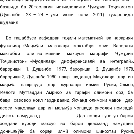
бахшида ба 20–солагии истиқлолияти Ҷумҳурии Тоҷикистон
(Душанбе , 23 – 24 – уми июни соли 2011) гузаронида
шудаанд.
Бо ташаббуси кафедраи таҳлили математикӣ ва назарияи
функсияҳо «Маҷмӯаи мақолаҳои мактабҳои олии Вазорати
мактабҳои олӣ ва миёнаи махсуси маорифи Ҷумҳурии
Тоҷикистон», «Муодилаҳои дифференсиалӣ ва интегралӣ»,
барориши 1, Душанбе 1977, барориши 2, Душанбе 1978,
барориши 3, Душанбе 1980 нашр шудаанд. Мақолаҳои дар ин
маҷмӯа нашршуда дар журналҳои илмии Русия, Олмон,
Иёлоти Муттаҳидаи Амрико аз тарафи олимони соҳа ба
баҳои сазовор ноил гардидаанд. Якчанд олимони ҷавон дар
асоси мақолаҳои дар ин маљмӯа чопшуда рисолаи номзадӣ
дифоъ намудаанд. Дар солҳои гуногун барои
хондани курсҳои махсус ва барои ҳавасманд намудани
донишљӯён ба корҳои илмӣ олимони шинохтаи Русия,