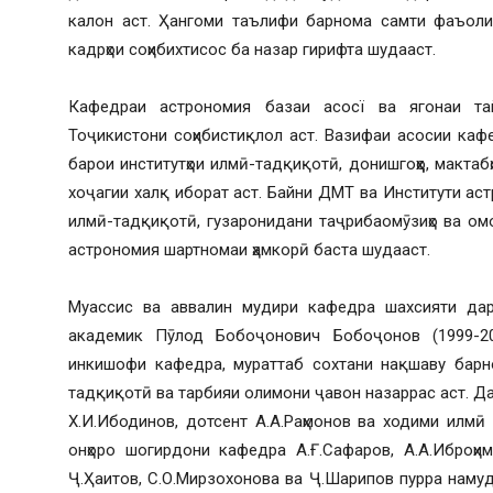
калон аст. Ҳангоми таълифи барнома самти фаъоли
кадрҳои соҳибихтисос ба назар гирифта шудааст.
Кафедраи астрономия базаи асосї ва ягонаи та
Тоҷикистони соҳибистиқлол аст. Вазифаи асосии каф
барои институтҳои илмӣ-тадқиқотӣ, донишгоҳҳо, мактабҳо
хоҷагии халқ иборат аст. Байни ДМТ ва Институти ас
илмӣ-тадқиқотӣ, гузаронидани таҷрибаомӯзиҳо ва о
астрономия шартномаи ҳамкорӣ баста шудааст.
Муассис ва аввалин мудири кафедра шахсияти дар
академик Пӯлод Бобоҷонович Бобоҷонов (1999-20
инкишофи кафедра, мураттаб сохтани нақшаву барно
тадқиқотӣ ва тарбияи олимони ҷавон назаррас аст. Да
Х.И.Ибодинов, дотсент А.А.Раҳмонов ва ходими илм
онҳоро шогирдони кафедра А.Ғ.Сафаров, А.А.Иброҳим
Ҷ.Ҳаитов, С.О.Мирзохонова ва Ҷ.Шарипов пурра намуд