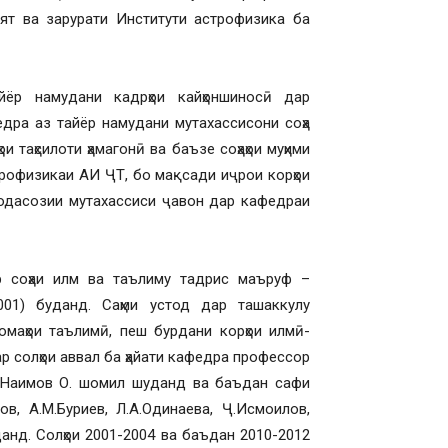
ят ва зарурати Институти астрофизика ба
йёр намудани кадрҳои кайҳоншиносӣ дар
едра аз тайёр намудани мутахассисони соҳа
и таҳсилоти ҳамагонӣ ва баъзе соҳаҳои муҳими
трофизикаи АИ ҶТ, бо мақсади иҷрои корҳои
модасозии мутахассиси ҷавон дар кафедраи
 соҳаи илм ва таълиму тадрис маъруф –
01) буданд. Саҳми устод дар ташаккулу
маҳои таълимӣ, пеш бурдани корҳои илмӣ-
р солҳои аввал ба ҳайати кафедра профессор
ӣ Наимов О. шомил шуданд ва баъдан сафи
ов, А.М.Буриев, Л.А.Одинаева, Ҷ.Исмоилов,
анд. Солҳои 2001-2004 ва баъдан 2010-2012