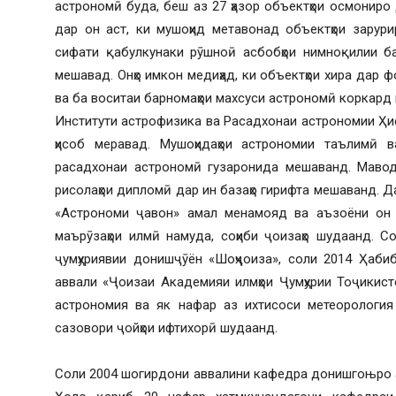
астрономӣ буда, беш аз 27 ҳазор объектҳои осмониро 
дар он аст, ки мушоҳид метавонад объектҳои зарур
сифати қабулкунаки рӯшноӣ асбобҳои нимноқилии б
мешавад. Онҳо имкон медиҳад, ки объектҳои хира дар 
ва ба воситаи барномаҳои махсуси астрономӣ коркард
Институти астрофизика ва Расадхонаи астрономии Ҳи
ҳисоб меравад. Мушоҳидаҳои астрономии таълимӣ 
расадхонаи астрономӣ гузаронида мешаванд. Маводҳ
рисолаҳои дипломӣ дар ин базаҳо гирифта мешаванд. 
«Астрономи ҷавон» амал менамояд ва аъзоёни он 
маърӯзаҳои илмӣ намуда, соҳиби ҷоизаҳо шудаанд. 
ҷумҳуриявии донишҷӯён «Шоҳҷоиза», соли 2014 Ҳаб
аввали «Ҷоизаи Академияи илмҳои Ҷумҳурии Тоҷикист
астрономия ва як нафар аз ихтисоси метеорология 
сазовори ҷойҳои ифтихорӣ шудаанд.
Соли 2004 шогирдони аввалини кафедра донишгоњро а