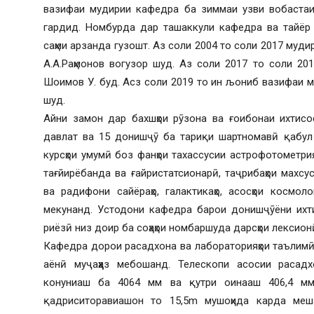
вазифаи мудирии кафедра ба зиммаи узви вобастаи
гардид. Номбурда дар ташаккули кафедра ва тайёр 
саҳми арзанда гузошт. Аз соли 2004 то соли 2017 муди
А.А.Раҳмонов вогузор шуд. Аз соли 2017 то соли 2
Шоимов У. буд. Асз соли 2019 то ин љониб вазифаи м
шуд.
Айни замон дар бахшҳои рӯзона ва ғоибонаи ихтисо
давлат ва 15 донишҷӯ ба тариқи шартномавӣ қабул
курсҳои умумӣ боз фанҳои тахассусии астрофотометрия
тағйирёбанда ва ғайристатсионарӣ, таҷрибаҳои махсуси
ва радифони сайёраҳо, галактикаҳо, асосҳои космо
мекунанд. Устодони кафедра барои донишҷӯёни ихти
риёзӣ низ доир ба соҳаҳои номбаршуда дарсҳои лексион
Кафедра дорои расадхона ва лабораторияҳои таълимӣ м
аёнӣ муҷаҳҳаз мебошанд. Телескопи асосии расад
конуниаш ба 4064 мм ва қутри оинааш 406,4 мм 
қадриситоравиашон то 15,5m мушоҳида карда меш