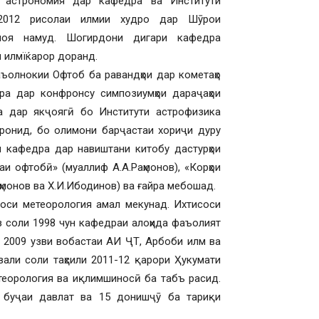
 астрономия дар кафедра ва Институти
 2012 рисолаи илмии худро дар Шӯрои
имоя намуд. Шогирдони дигари кафедра
и илмїќарор доранд.
аъолнокии Офтоб ба равандҳои дар кометаҳо
ра дар конфронсу симпозиумҳои дараҷаҳои
а дар якҷоягӣ бо Институти астрофизика
аронид, бо олимони барҷастаи хориҷи дуру
и кафедра дар навиштани китобу дастурҳои
и офтобӣ» (муаллиф А.А.Раҳмонов), «Корҳои
ҳмонов ва Х.И.Ибодинов) ва ғайра мебошад.
оси метеорология амал мекунад. Ихтисоси
з соли 1998 чун кафедраи алоҳида фаъолият
и 2009 узви вобастаи АИ ҶТ, Арбоби илм ва
вали соли таҳсили 2011-12 қарори Ҳукумати
етеорология ва иқлимшиносӣ ба табъ расид.
и буҷаи давлат ва 15 донишҷӯ ба тариқи