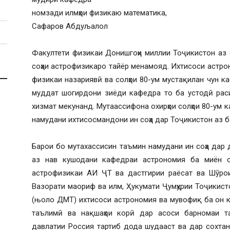
номзади илмҳои физикаю математика,
Сафаров Абдуљалол
Факултети физикаи Донишгоҳи миллии Тоҷикистон аз 
соҳаи астрофизикаро тайёр менамояд. Ихтисоси астр
физикаи назариявӣ ва солҳои 80-ум мустақилан чун 
муддат шогирдони зиёди кафедра то ба устодӣ расид
хизмат мекунанд. Мутаассифона охирҳои солҳои 80-ум 
намудани ихтисосмандони ин соҳа дар Тоҷикистон аз б
Барои бо мутахассисин таъмин намудани ин соҳа дар
аз нав кушодани кафедраи астрономия ба миён ом
астрофизикаи АИ ҶТ ва дастгирии раёсат ва Шӯрои
Вазорати маориф ва илм, Ҳукумати Ҷумҳурии Тоҷикис
(њоло ДМТ) ихтисоси астрономия ва мувофиқ ба он 
таълимӣ ва нақшаҳои корӣ дар асоси барномаи та
давлатии Россия тартиб дода шудааст ва дар сохтан