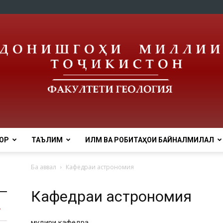
ОР
ТАЪЛИМ
ИЛМ ВА РОБИТАҲОИ БАЙНАЛМИЛАЛӢ
tnu
Ба аввал
Кафедраи астрономия
Кафедраи астрономия
мудири кафедра