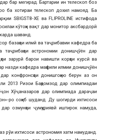
дар бар мегирад. Бартарии ин телескоп боз
иро ба хотираи телескоп дохил намояд. Ба
арқии SBIGST8-XE ва FLIPROLINE истифода
фосилаи кӯтоҳи вақт дар монитор аксбардорӣ
 карда шаванд.
сор базаҳои илмӣ ва таҷрибавии кафедра ба
ва таҷрибаҳои астрономии донишҷӯён дар
ои зарурӣ барои навишти корҳои курсӣ ва
Дар назди кафедра маҳфили илмии донишҷӯён
дар конфронсҳои донишгоҳию берун аз он
Соли 2013 Ризои Баҳромзод дар олимпиадаи
ибҷон Хӯҷаназаров дар олимпиада дараҷаи
он»-ро соҳиб шуданд. Ду шогирди ихтисоси
дар озмунҳои ҷумҳуриявӣ иштирок намуда,
з рўи ихтисоси астрономия хатм намуданд.