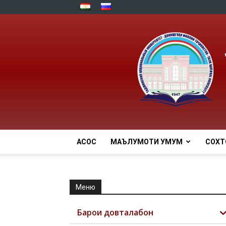
АСОСӢ
МАЪЛУМОТИ УМУМӢ
СОХТ
Меню
Барои довталабон