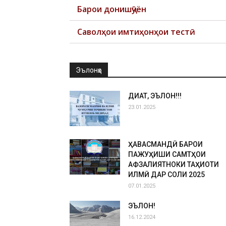
Барои донишҷӯён
Саволҳои имтиҳонҳои тестӣ
Эълонҳо
ДИҚҚАТ, ЭЪЛОН!!!
23.01.2025
ҲАВАСМАНДӢ БАРОИ
ПАЖУҲИШИ САМТҲОИ
АФЗАЛИЯТНОКИ ТАҲҚИҚОТИ
ИЛМӢ ДАР СОЛИ 2025
07.01.2025
ЭЪЛОН!
16.12.2024