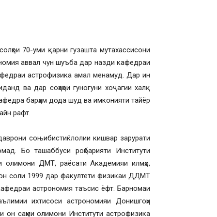
солҳои 70-уми қарни гузашта мутахассисони
ономия аввал чун шуъба дар назди кафедраи
кафедраи астрофизика амал менамуд. Дар ин
анд ва дар соҳаҳои гуногуни хоҷагии халқ
кафедра барҳам дода шуд ва имконияти тайёр
айн рафт.
 даврони соњибистиќлолии кишвар зарурати
ад. Бо ташаббуси роҳбарияти Институти
 олимони ДМТ, раёсати Академияи илмҳо,
тон соли 1999 дар факултети физикаи ДДМТ
кафедраи астрономия таъсис ёфт. Барномаи
ълимии ихтисоси астрономияи Донишгоҳи
и он саҳми олимони Институти астрофизика