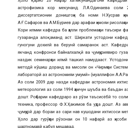
Ҳоло қариб 20 нафар хатмкунандагони кафедраи
астрофизика кор мекунанд. Л.А.Одинаева соли
диссертатсионии донишгоҳи ба номи Н.Хусрав ҳ
А.Ғ.Сафаров ва А.М.Буриев дар арафаи ҳимояи рисолаҳо
Кори илмии кафедра ба ҳалли проблемаҳои таъсири ф
гузаранда алоқаманд аст. Ширкати устодони кафед
гуногуни дохилӣ ва берунӣ самаранок аст. Кафедр
якчанд конфронси байналхалқӣ ва ҷумҳуриявиро гуз
наздик семинарҳои илмӣ ташкил намудааст. Устодон
методӣ кӯшиш доранд ва мисоли он «Чирмҳои Система
лабораторӣ аз астрономияи умумӣ» (муаллифон А.А.Ра
Аз соли 2009 дар назди кафедраи астрономия ихтис
метеорология аз соли 1994 ҳамчун шуъба ва баъдан а
дошт. Роҳбарии кафедраро аз рӯзи таъсисёбӣ то сол
техника, профессор Ф.Х.Ҳакимов ба уҳда дошт. Аз ав
ҷумҳурӣ дар бораи аз сари нав кушодани ихтисоси м
Ҳоло дар гурӯҳҳои рӯзонаи он 10 нафарӣ аз ҳисоб
шартномавӣ қабул мешавад.