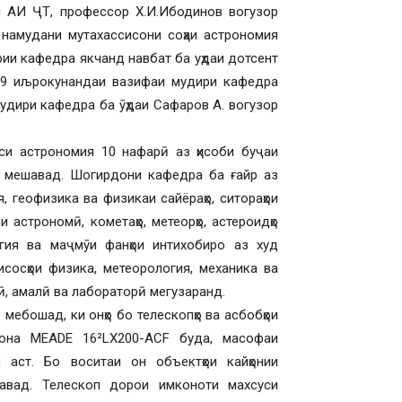
 АИ ҶТ, профессор Х.И.Ибодинов вогузор
намудани мутахассисони соҳаи астрономия
рии кафедра якчанд навбат ба уҳдаи дотсент
019 иљрокунандаи вазифаи мудири кафедра
удири кафедра ба ӯҳдаи Сафаров А. вогузор
си астрономия 10 нафарӣ аз ҳисоби буҷаи
 мешавад. Шогирдони кафедра ба ғайр аз
, геофизика ва физикаи сайёраҳо, ситораҳои
 астрономӣ, кометаҳо, метеорҳо, астероидҳо
логия ва маҷмӯи фанҳои интихобиро аз худ
сосҳои физика, метеорология, механика ва
ӣ, амалӣ ва лабораторӣ мегузаранд.
ебошад, ки онҳо бо телескопҳо ва асбобҳои
хона MEADE 16²LX200-ACF буда, масофаи
аст. Бо воситаи он объектҳои кайҳонии
авад. Телескоп дорои имконоти махсуси