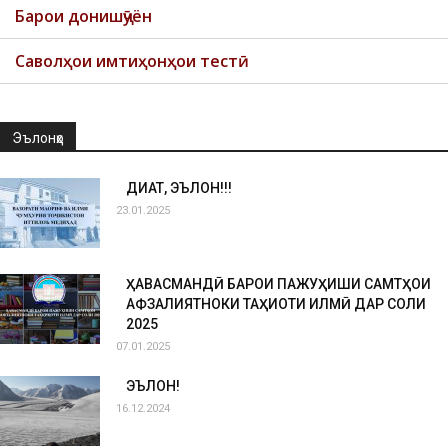
Барои донишҷӯён
Саволҳои имтиҳонҳои тестӣ
Эълонҳо
ДИҚҚАТ, ЭЪЛОН!!!
23.01.2025
ҲАВАСМАНДӢ БАРОИ ПАЖУҲИШИ САМТҲОИ
АФЗАЛИЯТНОКИ ТАҲҚИҚОТИ ИЛМӢ ДАР СОЛИ
2025
07.01.2025
ЭЪЛОН!
16.12.2024