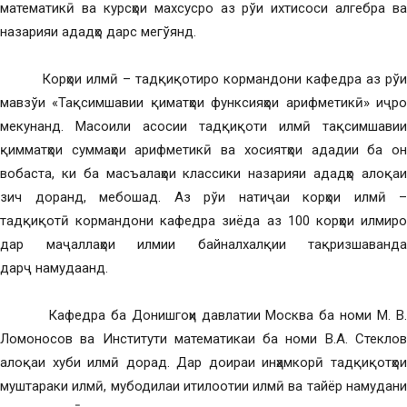
математикӣ ва курсҳои махсусро аз рўи ихтисоси алгебра ва
назарияи ададҳо дарс мегўянд.
Корҳои илмӣ – тадқиқотиро кормандони кафедра аз рўи
мавзўи «Тақсимшавии қиматҳои функсияҳои арифметикӣ» иҷро
мекунанд. Масоили асосии тадқиқоти илмӣ тақсимшавии
қимматҳои суммаҳои арифметикӣ ва хосиятҳои ададии ба он
вобаста, ки ба масъалаҳои классики назарияи ададҳо алоқаи
зич доранд, мебошад. Аз рўи натиҷаи корҳои илмӣ –
тадқиқотӣ кормандони кафедра зиёда аз 100 корҳои илмиро
дар маҷаллаҳои илмии байналхалқии тақризшаванда
дарҷ намудаанд.
Кафедра ба Донишгоҳи давлатии Москва ба номи М. В.
Ломоносов ва Институти математикаи ба номи В.А. Стеклов
алоқаи хуби илмӣ дорад. Дар доираи инҳамкорӣ тадқиқотҳои
муштараки илмӣ, мубодилаи итилоотии илмӣ ва тайёр намудани