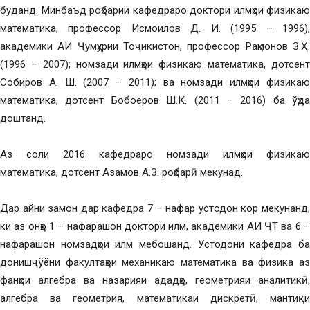
буданд. Минбаъд роҳбарии кафедраро доктори илмҳои физикаю
математика, профессор Исмоилов Д. И. (1995 – 1996);
академики АИ Ҷумҳурии Тоҷикистон, профессор Раҳмонов З.Ҳ.
(1996 – 2007); номзади илмҳои физикаю математика, дотсент
Собиров А. Ш. (2007 – 2011); ва номзади илмҳои физикаю
математика, дотсент Бобоёров Ш.К. (2011 – 2016) ба ўҳда
доштанд.
Аз соли 2016 кафедраро номзади илмҳои физикаю
математика, дотсент Азамов А.З. роҳбарӣ мекунад.
Дар айни замон дар кафедра 7 – нафар устодон кор мекунанд,
ки аз онҳо 1 – нафарашон доктори илм, академики АИ ҶТ ва 6 –
нафарашон номзадҳои илм мебошанд. Устодони кафедра ба
донишҷўёни факултаҳои механикаю математика ва физика аз
фанҳои алгебра ва назарияи ададҳо, геометрияи аналитикӣ,
алгебра ва геометрия, математикаи дискретӣ, мантиқи