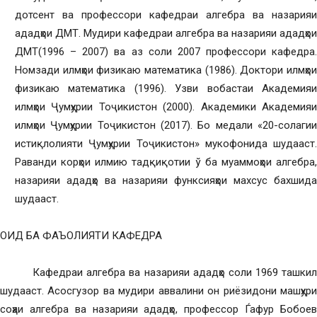
дотсент ва профессори кафедраи алгебра ва назарияи
ададҳои ДМТ. Мудири кафедраи алгебра ва назарияи ададҳои
ДМТ(1996 – 2007) ва аз соли 2007 профессори кафедра.
Номзади илмҳои физикаю математика (1986). Доктори илмҳои
физикаю математика (1996). Узви вобастаи Академияи
илмҳои Ҷумҳурии Тоҷикистон (2000). Академики Академияи
илмҳои Ҷумҳурии Тоҷикистон (2017). Бо медали «20-солагии
истиқлолияти Ҷумҳурии Тоҷикистон» мукофонида шудааст.
Раванди корҳои илмию тадқиқотии ў ба муаммоҳои алгебра,
назарияи ададҳо ва назарияи функсияҳои махсус бахшида
шудааст.
ОИД БА ФАЪОЛИЯТИ КАФЕДРА
Кафедраи алгебра ва назарияи ададҳо соли 1969 ташкил
шудааст. Асосгузор ва мудири аввалини он риёзидони машҳури
соҳаи алгебра ва назарияи ададҳо, профессор Ѓафур Бобоев