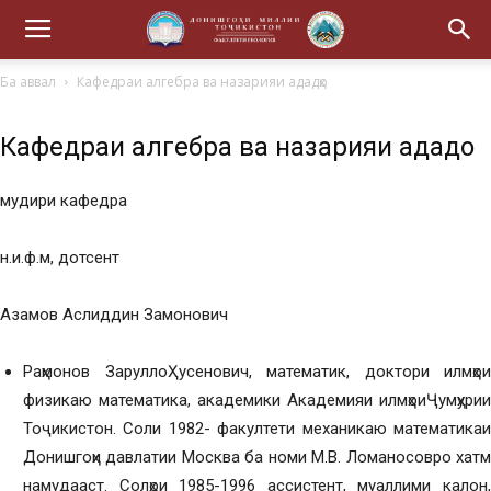
Ба аввал
Кафедраи алгебра ва назарияи ададҳо
Кафедраи алгебра ва назарияи ададҳо
мудири кафедра
н.и.ф.м, дотсент
Азамов Аслиддин Замонович
Раҳмонов ЗаруллоҲусенович, математик, доктори илмҳои
физикаю математика, академики Академияи илмҳоиҶумҳурии
Тоҷикистон. Соли 1982- факултети механикаю математикаи
Донишгоҳи давлатии Москва ба номи М.В. Ломаносовро хатм
намудааст. Солҳои 1985-1996 ассистент, муаллими калон,