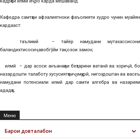
кадрҳои илмӣ иҷро карда мешаванд.
Кафедра самтҳои афзалиятноки фаъолияти худро чунин муайян
кардааст:
таълимӣ – тайёр намудани мутахассисони
баландихтисосиҷавобгӯйи тақозои замон;
илмӣ – дар асоси анъанаҳои беҳтарини ватанӣ ва хориҷӣ, бо
назардошти талаботу хусусиятҳоиҷумҳурӣ, нигоҳ доштан ва васеъ
намудани потенсиали илмӣ дар самти алгебра ва назарияи
ададҳо;
Меню
Барои довталабон