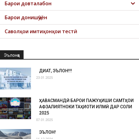
Барои довталабон
Барои донишҷӯён
Саволҳои имтиҳонҳои тестӣ
Эълонҳо
ДИҚҚАТ, ЭЪЛОН!!!
23.01.2025
ҲАВАСМАНДӢ БАРОИ ПАЖУҲИШИ САМТҲОИ
АФЗАЛИЯТНОКИ ТАҲҚИҚОТИ ИЛМӢ ДАР СОЛИ
2025
07.01.2025
ЭЪЛОН!