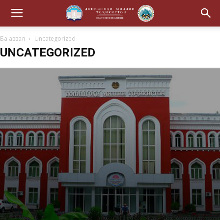
Ба аввал
Uncategorized
UNCATEGORIZED