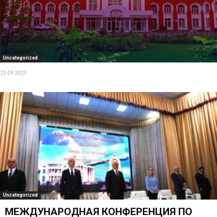
Uncategorized
23.09.2023
Uncategorized
МЕЖДУНАРОДНАЯ КОНФЕРЕНЦИЯ ПО