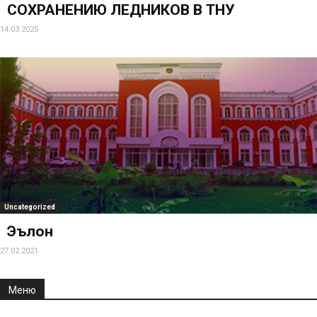
СОХРАНЕНИЮ ЛЕДНИКОВ В ТНУ
14.03.2025
Uncategorized
Эълон
27.02.2021
Меню