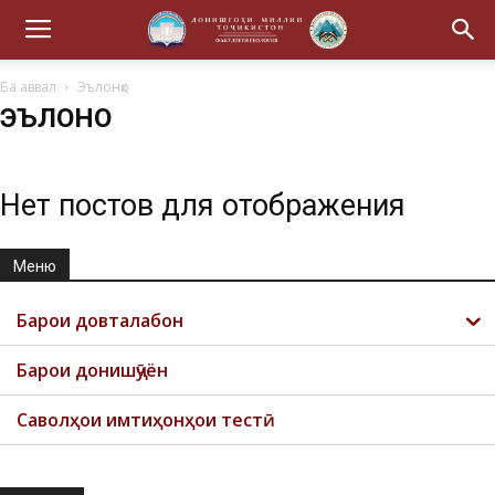
Ба аввал
Эълонҳо
ЭЪЛОНҲО
Нет постов для отображения
Меню
Барои довталабон
Барои донишҷӯён
Саволҳои имтиҳонҳои тестӣ