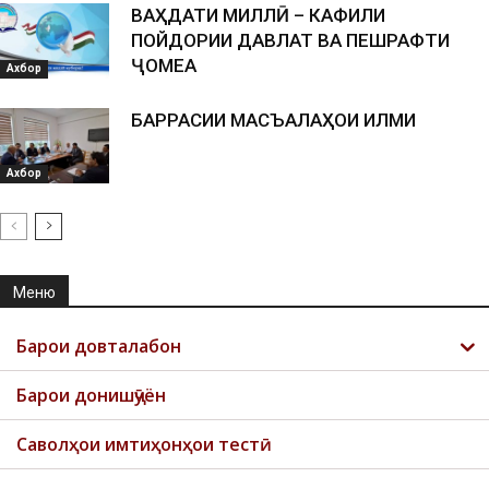
ВАҲДАТИ МИЛЛӢ – КАФИЛИ
ПОЙДОРИИ ДАВЛАТ ВА ПЕШРАФТИ
ҶОМЕА
Ахбор
БАРРАСИИ МАСЪАЛАҲОИ ИЛМИ
Ахбор
Меню
Барои довталабон
Барои донишҷӯён
Саволҳои имтиҳонҳои тестӣ