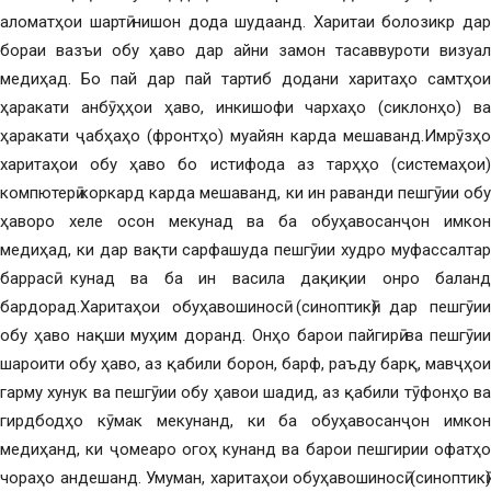
аломатҳои шартӣ нишон дода шудаанд. Харитаи болозикр дар
бораи вазъи обу ҳаво дар айни замон тасаввуроти визуалӣ
медиҳад. Бо пай дар пай тартиб додани харитаҳо самтҳои
ҳаракати анбӯҳҳои ҳаво, инкишофи чархаҳо (сиклонҳо) ва
ҳаракати ҷабҳаҳо (фронтҳо) муайян карда мешаванд.Имрӯзҳо
харитаҳои обу ҳаво бо истифода аз тарҳҳо (системаҳои)
компютерӣ коркард карда мешаванд, ки ин раванди пешгӯии обу
ҳаворо хеле осон мекунад ва ба обуҳавосанҷон имкон
медиҳад, ки дар вақти сарфашуда пешгӯии худро муфассалтар
баррасӣ кунад ва ба ин васила дақиқии онро баланд
бардорад.Харитаҳои обуҳавошиносӣ (синоптикӣ) дар пешгӯии
обу ҳаво нақши муҳим доранд. Онҳо барои пайгирӣ ва пешгӯии
шароити обу ҳаво, аз қабили борон, барф, раъду барқ, мавҷҳои
гарму хунук ва пешгӯии обу ҳавои шадид, аз қабили тӯфонҳо ва
гирдбодҳо кӯмак мекунанд, ки ба обуҳавосанҷон имкон
медиҳанд, ки ҷомеаро огоҳ кунанд ва барои пешгирии офатҳо
чораҳо андешанд. Умуман, харитаҳои обуҳавошиносӣ (синоптикӣ)