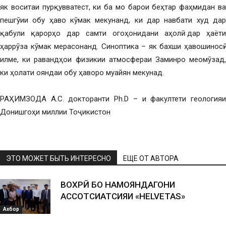
як воситаи пурқувватест, ки ба мо барои беҳтар фаҳмидан ва
пешгӯии обу ҳаво кӯмак мекунанд, ки дар навбати худ дар
қабули қарорҳо дар самти огоҳонидани аҳолӣ дар ҳаёти
ҳаррӯза кӯмак мерасонанд. Синоптика – як бахши ҳавошиносӣ-
илме, ки равандҳои физикии атмосфераи Заминро меомӯзад,
ки ҳолати ояндаи обу ҳаворо муайян мекунад.
РАҲИМЗОДА А.С. докторанти Ph.D – и факултети геологияи
Донишгоҳи миллии Тоҷикистон
ЭТО МОЖЕТ БЫТЬ ИНТЕРЕСНО
ЕЩЕ ОТ АВТОРА
ВОХӮРӢ БО НАМОЯНДАГОНИ
АССОТСИАТСИЯИ «HELVETAS»
Ахбор