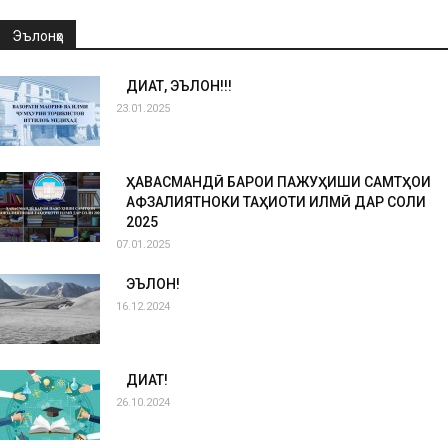
Эълонҳо
ДИҚҚАТ, ЭЪЛОН!!!
23.01.2025
ҲАВАСМАНДӢ БАРОИ ПАЖУҲИШИ САМТҲОИ
АФЗАЛИЯТНОКИ ТАҲҚИҚОТИ ИЛМӢ ДАР СОЛИ
2025
07.01.2025
ЭЪЛОН!
16.12.2024
ДИҚҚАТ!
26.10.2024