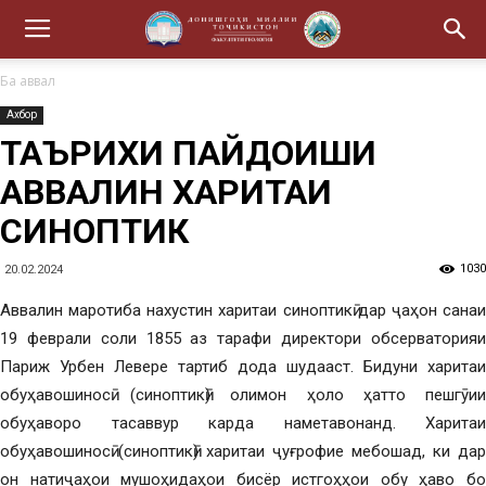
Ба аввал
Ахбор
ТАЪРИХИ ПАЙДОИШИ
АВВАЛИН ХАРИТАИ
СИНОПТИКӢ
1030
20.02.2024
Аввалин маротиба нахустин харитаи синоптикӣ дар ҷаҳон санаи
19 феврали соли 1855 аз тарафи директори обсерваторияи
Париж Урбен Левере тартиб дода шудааст. Бидуни харитаи
обуҳавошиносӣ (синоптикӣ) олимон ҳоло ҳатто пешгӯии
обуҳаворо тасаввур карда наметавонанд. Харитаи
обуҳавошиносӣ (синоптикӣ) харитаи ҷуғрофие мебошад, ки дар
он натиҷаҳои мушоҳидаҳои бисёр истгоҳҳои обу ҳаво бо