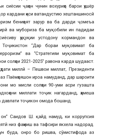
и сиёсии ҷаҳон чунин вохуриҳо барои ҳушёр
дор кардани ҳиси ватандустию хештаншиносӣ
ризм бениҳоят зарур ва ба дарди ҷомеъа
гирӣ ва мубориза ба муқобили ин падидаи
сиёсиву ҳуқуқии устодону кормандон ва
ии Тоҷикистон “Дар бораи муқовимат ба
ерроризм” ва “Стратегияи муқовимат ба
ои солҳои 2021-2025” равона карда шудааст.
ваҳдати миллӣ – Пешвои миллат, Президенти
 аз Паёмҳояшон ироа намуданд, дар шароити
онони мо мисли солҳои 90-уми асри гузашта
дхоҳони миллати тоҷик нагарданд, ҳамеша
ва давлати тоҷикон омода бошанд.
и он” Саидов Ш. қайд намуд, ки коррупсия
ятӣ низ фаҳмиш ва тафсири якхела надорад.
гун буда, онро бо ришва, сӯиистифода аз