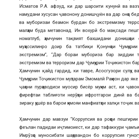
Исматов Р.А. афзуд, ки дар шароити кунунӣ ва вазъ
намудани хусусан ҷавонону донишҷуён ва дар онҳо бе
ва муборизаи беамон бурдан бо экстремизму терро
малҳам буда метавонад. Ин вохурӣ бо мақсади пеш
номатлуб, ҳамчунин тақвият бахшидани донишҳои 
муҳассилинро доир ба татбиқи Қонунҳои Ҷумҳур
экстремизм”, “Дар бораи мубориза бар зиддии т
экстремизм ва терроризм дар Ҷумҳурии Тоҷикистон бар
Ҳамчунин қайд гардид, ки тавре, Асосгузори сулҳу 
Ҷумҳурии Тоҷикистон муҳтарам Эмомалӣ Раҳмон дар яке
ҷаҳони пурҳаводиси муосир бисёр муҳим аст, ки ҷав
фирефтаи таблиғоти нерӯҳои ифротгарои динӣ ва ба
зираку ҳушёр ва барои ҳимояи манфиатҳои халқи тоҷик 
Ҳамчунин дар мавзуи “Коррупсия ва роҳҳои пешгири
феълан падидаи иҷтимоиест, ки дар тафаккури ҷамъи
Имрӯзҳо муносибати шаҳрвандон бо коррупсия гуно