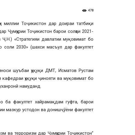
478
ҳи миллии Тоҷикистон дар доираи татбиқи
ар Ҷумҳурии Тоҷикистон барои солҳои 2021-
 Ҷ.Н.) «Стратегияи давлатии муқовимат бо
о соли 2030» (шахси масъул дар факултет
иноси шуъбаи ҳуқуқи ДМТ, Исматов Рустам
 кафедраи ҳуқуқи ҷинояти ва муқовимат бо
уханронӣ намуданд.
о ба факултет хайрамақдам гуфта, барои
ии мазкур устодон ва донишҷӯёни факултет
изм ва терроризм дар Ҷумҳурии Тоҷикистон”