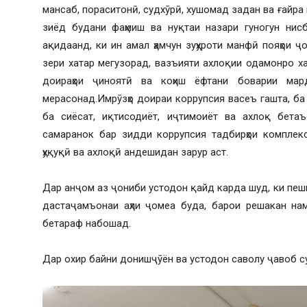
мансаб, пораситонӣ, судхӯрӣ, хушомад задан ва ғайра
зиёд будани фаҳмиш ва нуқтаи назари гуногун нис
ақидаанд, ки ин амал ҳамчун зуҳуроти манфӣ пояҳои ҷ
зери хатар мегузорад, вазъияти ахлоқии одамонро ха
доираҳои ҷиноятӣ ва коҳиш ёфтани боварии ма
мерасонад.Имрӯзҳо доираи коррупсия васеъ гашта, ба 
ба сиёсат, иқтисодиёт, иҷтимоиёт ва ахлоқ бета
самаранок бар зидди коррупсия тадбирҳои комплекс
ҳуқуқӣ ва ахлоқӣ андешидан зарур аст.
Дар анҷом аз ҷониби устодон қайд карда шуд, ки пеш
дастаҷамъонаи аҳли ҷомеа буда, барои решакан на
бетараф набошад.
Дар охир байни донишҷӯён ва устодон саволу ҷавоб су