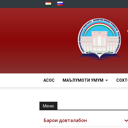
АСОСӢ
МАЪЛУМОТИ УМУМӢ
СОХТ
Меню
Барои довталабон