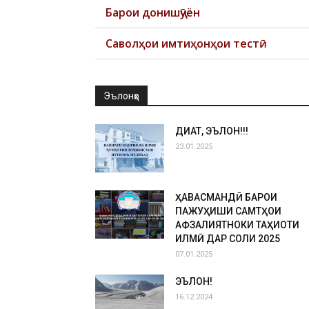
Барои донишҷӯён
Саволҳои имтиҳонҳои тестӣ
Эълонҳо
ДИҚҚАТ, ЭЪЛОН!!!
23.01.2025
ҲАВАСМАНДӢ БАРОИ
ПАЖУҲИШИ САМТҲОИ
АФЗАЛИЯТНОКИ ТАҲҚИҚОТИ
ИЛМӢ ДАР СОЛИ 2025
07.01.2025
ЭЪЛОН!
16.12.2024