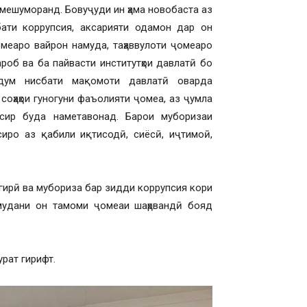
 мешуморанд. Бовуҷуди ин ҳама новобаста аз
бати коррупсия, аксарияти одамон дар он
омеаро вайрон намуда, таҳаввулоти ҷомеаро
роб ва ба пайвасти институтҳои давлатӣ бо
рдум нисбати мақомоти давлатӣ оварда
соҳаҳои гуногуни фаъолияти ҷомеа, аз ҷумла
ъсир буда наметавонад. Барои муборизаи
иро аз қабили иқтисодӣ, сиёсӣ, иҷтимоӣ,
гирӣ ва мубориза бар зидди коррупсия кори
мудани он тамоми ҷомеаи шаҳрвандӣ бояд
рат гирифт.