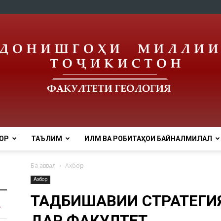
ОР
ТАЪЛИМ
ИЛМ ВА РОБИТАҲОИ БАЙНАЛМИЛАЛӢ
tnu
Ба аввал
Ахбор
Ахбор
ТАДБИҚШАВИИ СТРАТЕГИ
ДАР ФАКУЛТЕТ