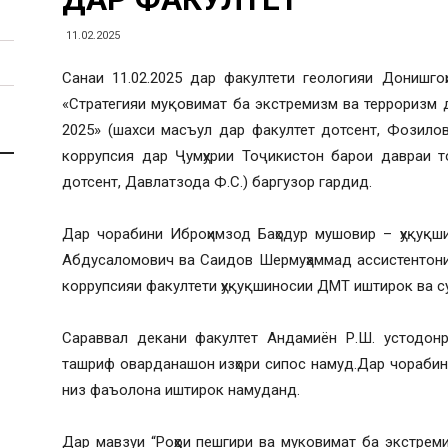
11.02.2025
Санаи 11.02.2025 дар факултети геологияи Донишго
«Стратегияи муқовимат ба экстремизм ва терроризм д
2025» (шахси масъул дар факултет дотсент, Фозилов
коррупсия дар Ҷумҳурии Тоҷикистон барои давраи т
дотсент, Давлатзода Ф.С.) баргузор гардид.
Дар чорабини Иброҳимзод Баҳодур мушовир – ҳуқуқш
Абдусаломович ва Саидов Шермуҳаммад ассистентони
коррупсияи факултети ҳуқуқшиносии ДМТ иштирок ва с
Сараввал декани факултет Андамиён Р.Ш. устодонр
ташриф оварданашон изҳори сипос намуд.Дар чорабин
низ фаъолона иштирок намуданд.
Дар мавзуи “Роҳҳои пешгири ва муковимат ба экстрем