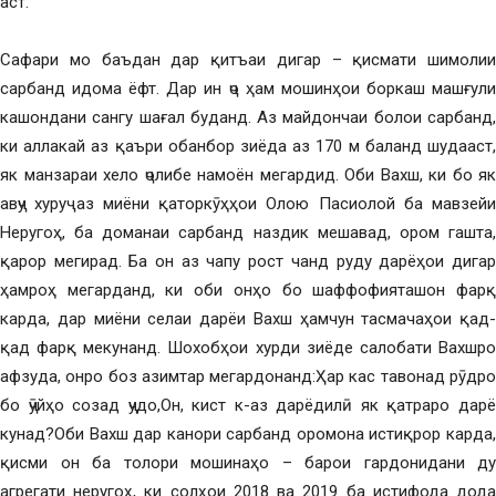
аст.
Сафари мо баъдан дар қитъаи дигар – қисмати шимолии
сарбанд идома ёфт. Дар ин ҷо ҳам мошинҳои боркаш машғули
кашондани сангу шағал буданд. Аз майдончаи болои сарбанд,
ки аллакай аз қаъри обанбор зиёда аз 170 м баланд шудааст,
як манзараи хело ҷолибе намоён мегардид. Оби Вахш, ки бо як
авҷу хуруҷ аз миёни қаторкӯҳҳои Олою Пасиолой ба мавзейи
Неругоҳ, ба доманаи сарбанд наздик мешавад, ором гашта,
қарор мегирад. Ба он аз чапу рост чанд руду дарёҳои дигар
ҳамроҳ мегарданд, ки оби онҳо бо шаффофияташон фарқ
карда, дар миёни селаи дарёи Вахш ҳамчун тасмачаҳои қад-
қад фарқ мекунанд. Шохобҳои хурди зиёде салобати Вахшро
афзуда, онро боз азимтар мегардонанд:Ҳар кас тавонад рӯдро
бо ҷӯйҳо созад ҷудо,Он, кист к-аз дарёдилӣ як қатраро дарё
кунад?Оби Вахш дар канори сарбанд оромона истиқрор карда,
қисми он ба толори мошинаҳо – барои гардонидани ду
агрегати неругоҳ, ки солҳои 2018 ва 2019 ба истифода дода