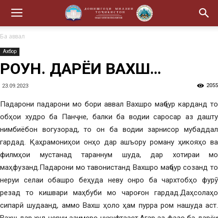
Ба аввал
Ахбор
РОҒУН. ДАРЁИ ВАХШ…
2055
23.09.2023
Падарони падарони мо бори аввал Вахшро маҷбур карданд то
обҳои худро ба Панҷ не, балки ба водии саросар аз дашту
нимбиёбон вогузорад, то он ба водии зарнисор мубаддал
гардад. Қаҳрамониҳои онҳо дар ашъору роману ҳикояҳо ва
филмҳои мустанад тараннум шуда, дар хотираи мо
маҳфузанд.Падарони мо тавонистанд Вахшро маҷбур созанд то
неруи селаи обашро беҳуда неву онро ба чархтобҳо фурӯ
резад то кишвари маҳбуби мо чароғон гардад.Даҳсолаҳо
сипарӣ шудаанд, аммо Вахш ҳоло ҳам пурра ром нашуда аст.