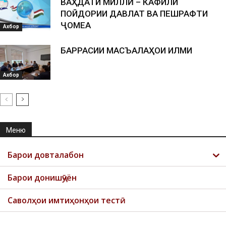
ВАҲДАТИ МИЛЛӢ – КАФИЛИ
ПОЙДОРИИ ДАВЛАТ ВА ПЕШРАФТИ
ҶОМЕА
Ахбор
БАРРАСИИ МАСЪАЛАҲОИ ИЛМИ
Ахбор
Меню
Барои довталабон
Барои донишҷӯён
Саволҳои имтиҳонҳои тестӣ