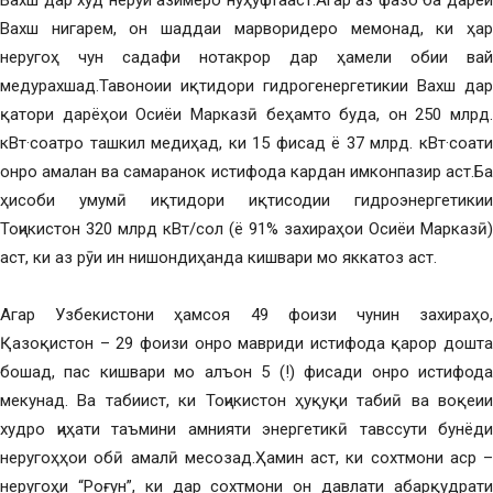
Вахш дар худ неруи азимеро нуҳуфтааст.Агар аз фазо ба дарёи
Вахш нигарем, он шаддаи марворидеро мемонад, ки ҳар
неругоҳ чун садафи нотакрор дар ҳамели обии вай
медурахшад.Тавоноии иқтидори гидрогенергетикии Вахш дар
қатори дарёҳои Осиёи Марказӣ беҳамто буда, он 250 млрд.
кВт·соатро ташкил медиҳад, ки 15 фисад ё 37 млрд. кВт·соати
онро амалан ва самаранок истифода кардан имконпазир аст.Ба
ҳисоби умумӣ иқтидори иқтисодии гидроэнергетикии
Тоҷикистон 320 млрд кВт/сол (ё 91% захираҳои Осиёи Марказӣ)
аст, ки аз рӯи ин нишондиҳанда кишвари мо яккатоз аст.
Агар Узбекистони ҳамсоя 49 фоизи чунин захираҳо,
Қазоқистон – 29 фоизи онро мавриди истифода қарор дошта
бошад, пас кишвари мо алъон 5 (!) фисади онро истифода
мекунад. Ва табиист, ки Тоҷикистон ҳуқуқи табиӣ ва воқеии
худро ҷиҳати таъмини амнияти энергетикӣ тавссути бунёди
неругоҳҳои обӣ амалӣ месозад.Ҳамин аст, ки сохтмони аср –
неругоҳи “Роғун”, ки дар сохтмони он давлати абарқудрати