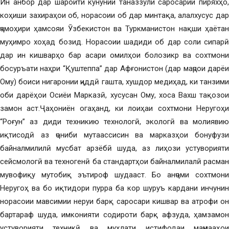
Ин анбор дар шароити кунунии таназзули саросарии пиряхҳо,
коҳиши захираҳои об, норасоии об дар минтақа, алалхусус дар
ҷамоҳири ҳамсояи Ӯзбекистон ва Туркманистон нақши ҳаётан
муҳимро хоҳад бозид. Норасоии шадиди об дар соли сипарӣ
дар ин кишварҳо бар асари омилҳои болозикр ва сохтмони
босуръати наҳри “Қуштеппа” дар Афғонистон (дар маҷрои дарёи
Ому) боиси нигаронии ҷиддӣ гашта, хушдор медиҳад, ки танзими
оби дарёҳои Осиёи Марказӣ, хусусан Ому, хоса Вахш тақозои
замон аст.Ҷаҳониён огаҳанд, ки лоиҳаи сохтмони Неругоҳи
“Роғун” аз диди техникию технологӣ, экологӣ ва молиявию
иқтисодӣ аз ҷониби мутаассисин ва марказҳои бонуфузи
байналмилилӣ мусбат арзёбӣ шуда, аз лиҳози устуворияти
сейсмологӣ ва техногенӣ ба стандартҳои байналмилалӣ расман
мувофиқу мутобиқ эътироф шудааст. Бо анҷоми сохтмони
Неругоҳ ва бо иқтидори пурра ба кор шуруъ кардани инчунин
норасоии мавсимии неруи барқ саросари кишвар ва атрофи он
бартараф шуда, имконияти содироти барқ афзуда, ҳамзамон
устуворияти техникӣ ва муҳлати истифодаи маҷмааҳои