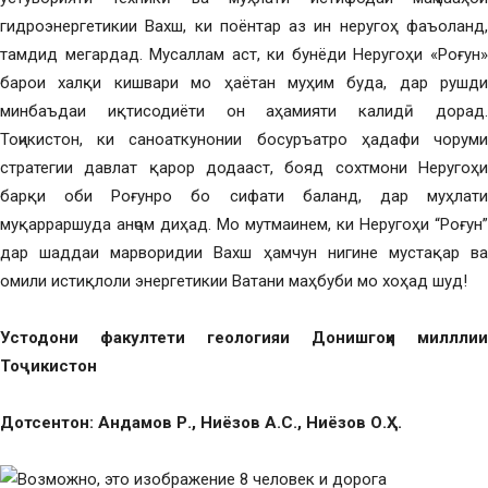
гидроэнергетикии Вахш, ки поёнтар аз ин неругоҳ фаъоланд,
тамдид мегардад. Мусаллам аст, ки бунёди Неругоҳи «Роғун»
барои халқи кишвари мо ҳаётан муҳим буда, дар рушди
минбаъдаи иқтисодиёти он аҳамияти калидӣ дорад.
Тоҷикистон, ки саноаткунонии босуръатро ҳадафи чоруми
стратегии давлат қарор додааст, бояд сохтмони Неругоҳи
барқи оби Роғунро бо сифати баланд, дар муҳлати
муқарраршуда анҷом диҳад. Мо мутмаинем, ки Неругоҳи “Роғун”
дар шаддаи марворидии Вахш ҳамчун нигине мустақар ва
омили истиқлоли энергетикии Ватани маҳбуби мо хоҳад шуд!
Устодони факултети геологияи Донишгоҳи милллии
Тоҷикистон
Дотсентон: Андамов Р., Ниёзов А.С., Ниёзов О.Ҳ.