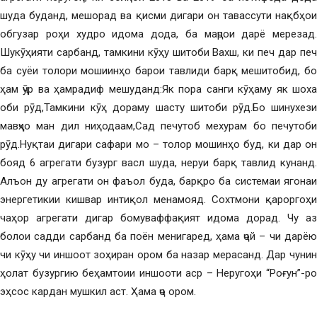
шуда буданд, мешорад ва қисми дигари он тавассути нақбҳои
обгузар роҳи худро идома дода, ба маҷрои дарё мерезад.
Шукӯҳияти сарбанд, тамкини кӯҳу шитоби Вахш, ки печ дар печ
ба суёи толори мошиинҳо барои тавлиди барқ мешитобид, бо
ҳам ҷӯр ва ҳамрадиф мешуданд:Як пора санги кӯҳаму як шоха
оби рӯд,Тамкини кӯҳ дораму шасту шитоби рӯд.Бо шинухези
мавҷҳо ман дил ниҳодаам,Сад печутоб мехурам бо печутоби
рӯд.Нуқтаи дигари сафари мо – толор мошинҳо буд, ки дар он
бояд 6 агрегати бузург васл шуда, неруи барқ тавлид кунанд.
Алъон ду агрегати он фаъол буда, барқро ба системаи ягонаи
энергетикии кишвар интиқол менамояд. Сохтмони қароргоҳи
чаҳор агрегати дигар бомуваффақият идома дорад. Чу аз
болои садди сарбанд ба поён менигаред, ҳама ҷой – чи дарёю
чи кӯҳу чи иншоот зоҳиран ором ба назар мерасанд. Дар чунин
ҳолат бузургию беҳамтоии иншооти аср – Неругоҳи “Роғун”-ро
эҳсос кардан мушкил аст. Ҳама ҷо ором.