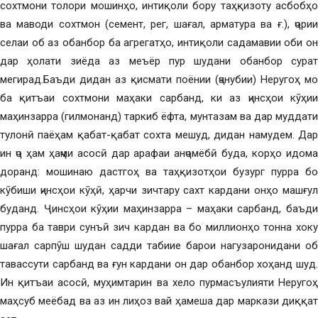
сохтмони толори мошинҳо, интиқоли бору таҳқизоту асбобҳо
ва маводи сохтмон (семент, рег, шағал, арматура ва ғ.), ҷории
селаи об аз обанбор ба агрегатҳо, интиқоли садамавии оби он
дар ҳолати зиёда аз меъёр пур шудани обанбор сурат
мегирад.Баъди дидан аз қисмати поёнии (ҷанубии) Неругоҳ мо
ба қитъаи сохтмони маҳаки сарбанд, ки аз ҷинсҳои кӯҳии
маҳинзарра (гилмонанд) таркиб ёфта, мунтазам ва дар муддати
тулонӣ паёҳам қабат-қабат сохта мешуд, дидан намудем. Дар
ин ҷо ҳам ҳаҷми асосӣ дар арафаи анҷомёбӣ буда, корҳо идома
доранд: мошинаю дастгоҳ ва таҳқизотҳои бузург пурра бо
кӯбиши ҷинсҳои кӯҳӣ, ҳарчи зичтару сахт кардани онҳо машғул
буданд. Ҷинсҳои кӯҳии маҳинзарра – маҳаки сарбанд, баъди
пурра ба таври сунъӣ зич кардан ва бо миллионҳо тонна хоку
шағал сарпӯш шудан садди табиие барои нагузаронидани об
тавассути сарбанд ва ғун кардани он дар обанбор хоҳанд шуд.
Ин қитъаи асосӣ, муҳимтарин ва хело пурмасъулияти Неругоҳ
маҳсуб меёбад ва аз ин лиҳоз вай ҳамеша дар маркази диққат