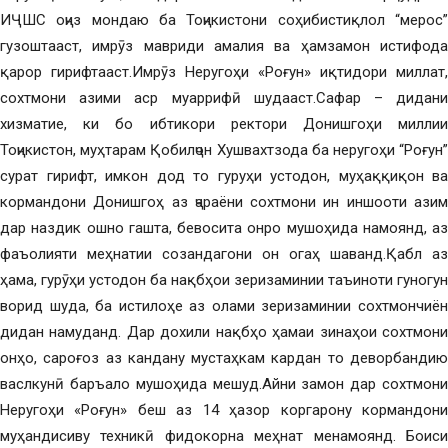
ИҶШС оҷиз мондаю ба Тоҷикистони соҳибистиқлол “мерос”
гузоштааст, имрӯз мавриди амалия ва ҳамзамон истифода
қарор гирифтааст.Имрӯз Неругоҳи «Роғун» иқтидори миллат,
сохтмони азими аср муаррифӣ шудааст.Сафар – дидани
хизматие, ки бо ибтикори ректори Донишгоҳи миллии
Тоҷикистон, муҳтарам Қобилҷон Хушвахтзода ба неругоҳи “Роғун”
сурат гирифт, имкон дод то гуруҳи устодон, муҳаққиқон ва
кормандони Донишгоҳ аз ҷараёни сохтмони ин иншооти азим
дар наздик ошно гашта, бевосита онро мушоҳида намоянд, аз
фаъолияти меҳнатии созандагони он огаҳ шаванд.Қабл аз
ҳама, гурӯҳи устодон ба нақбҳои зеризаминии таъиноти гуногун
ворид шуда, ба истилоҳе аз олами зеризаминии сохтмончиён
дидан намуданд. Дар дохили нақбҳо ҳамаи зинаҳои сохтмони
онҳо, сароғоз аз кандану мустаҳкам кардан то деворбандию
васлкунӣ баръало мушоҳида мешуд.Айни замон дар сохтмони
Неругоҳи «Роғун» беш аз 14 ҳазор коргарону кормандони
муҳандисиву техникӣ фидокорна меҳнат менамоянд. Боиси