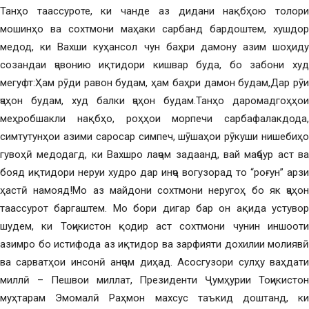
Танҳо таассуроте, ки чанде аз дидани нақбҳою толори
мошинҳо ва сохтмони маҳаки сарбанд бардоштем, хушдор
медод, ки Вахши куҳансол чун баҳри дамону азим шоҳиду
созандаи ҷавонию иқтидори кишвар буда, бо забони худ
мегуфт:Ҳам рӯди равон будам, ҳам баҳри дамон будам,Дар рӯи
ҷаҳон будам, худ балки ҷаҳон будам.Танҳо даромадгоҳҳои
меҳробшакли нақбҳо, роҳҳои морпечи сарбафалакдода,
симтутунҳои азими саросар симпеч, шӯшаҳои рӯкуши нишебиҳо
гувоҳӣ медодагд, ки Вахшро лаҷом задаанд, вай маҷбур аст ва
бояд иқтидори неруи худро дар инҷо вогузорад то “роғун” арзи
ҳастӣ намояд!Мо аз майдони сохтмони неругоҳ бо як ҷаҳон
таассурот баргаштем. Мо бори дигар бар он ақида устувор
шудем, ки Тоҷикистон қодир аст сохтмони чунин иншооти
азимро бо истифода аз иқтидор ва зарфияти дохилии молиявӣ
ва сарватҳои инсонӣ анҷом диҳад. Асосгузори сулҳу ваҳдати
миллӣ – Пешвои миллат, Президенти Ҷумҳурии Тоҷикистон
муҳтарам Эмомалӣ Раҳмон махсус таъкид доштанд, ки