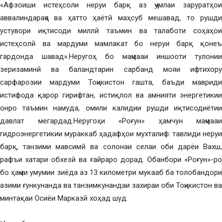
«Афзоиши истеҳсоли неруи барқ аз ҷумлаи заруратҳои
аввалиндараҷа ва ҳатто ҳаётӣ маҳсуб мешавад, то рушди
устувори иқтисоди миллӣ таъмин ва талаботи соҳаҳои
истеҳсолӣ ва мардуми мамлакат бо неруи барқ қонеъ
гардонда шавад».Неругоҳ бо маҷмааи иншооти тулонии
зеризаминӣ ва баландтарин сарбанд мояи ифтихору
сарфарозии мардуми Тоҷикистон гашта, баъди мавриди
истифода қарор гирифтан, истиқлол ва амнияти энергетикии
онро таъмин намуда, омили калидии рушди иқтисодиётии
давлат мегардад.Неругоҳи «Роғун» ҳамчун маҷмааи
гидроэнергетикии мураккаб ҳадафҳои мухталиф: тавлиди неруи
барқ, танзими мавсимӣ ва солонаи селаи оби дарёи Вахш,
рафъи хатари обхезӣ ва ғайраро дорад. Обанбори «Роғун»-ро
бо ҳаҷми умумии зиёда аз 13 километри мукааб ба толобандори
азими ғункунанда ва танзимкунандаи захираи оби Тоҷикистон ва
минтақаи Осиёи Марказӣ хоҳад шуд.