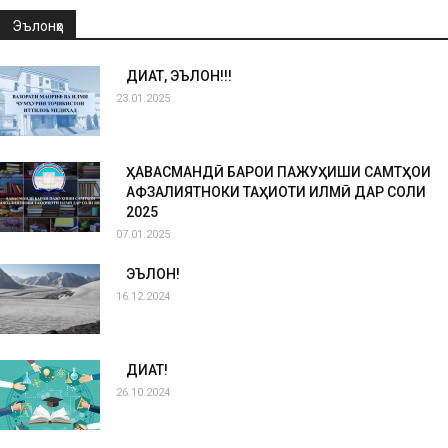
Эълонҳо
ДИҚҚАТ, ЭЪЛОН!!!
23.01.2025
ҲАВАСМАНДӢ БАРОИ ПАЖУҲИШИ САМТҲОИ
АФЗАЛИЯТНОКИ ТАҲҚИҚОТИ ИЛМӢ ДАР СОЛИ
2025
07.01.2025
ЭЪЛОН!
16.12.2024
ДИҚҚАТ!
26.10.2024