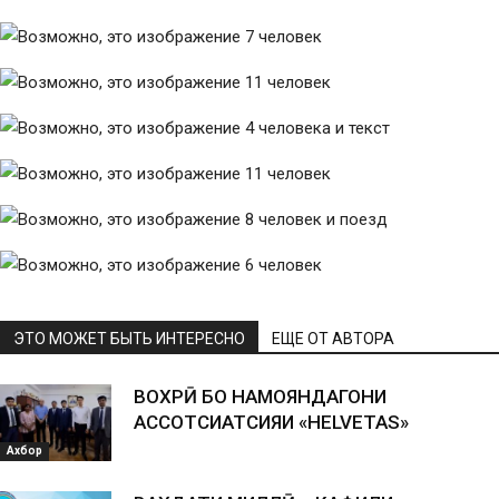
ЭТО МОЖЕТ БЫТЬ ИНТЕРЕСНО
ЕЩЕ ОТ АВТОРА
ВОХӮРӢ БО НАМОЯНДАГОНИ
АССОТСИАТСИЯИ «HELVETAS»
Ахбор