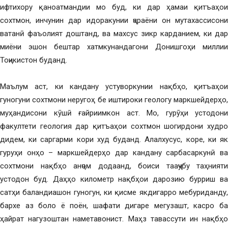
ифтихору қаноатмандии мо буд, ки дар ҳамаи қитъаҳои
сохтмон, инчунин дар идоракунии ҷараёни он мутахассисони
ватанӣ фаъолият доштанд, ва махсус зикр карданием, ки дар
миёни эшон бештар хатмкунандагони Донишгоҳи миллии
Тоҷикистон буданд.
Маълум аст, ки кандану устуворкунии нақбҳо, қитъаҳои
гуногуни сохтмони неругоҳ бе иштироки геологу маркшейдерҳо,
муҳандисони кӯшӣ ғайриимкон аст. Мо, гурӯҳи устодони
факултети геология дар қитъаҳои сохтмон шогирдони худро
дидем, ки саргарми кори худ буданд. Алалхусус, коре, ки як
гуруҳи онҳо – маркшейдерҳо дар кандану сарбасаркунӣ ва
сохтмони нақбҳо анҷом додаанд, боиси тааҷҷубу таҳнияти
устодон буд. Даҳҳо километр нақбҳои дарозию бурриш ва
сатҳи баландиашон гуногун, ки қисме якдигарро мебуриданду,
бархе аз боло ё поён, шафати дигаре мегузашт, касро ба
ҳайрат нагузоштан наметавонист. Маҳз тавассути ин нақбҳо