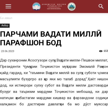
Ба аввал
Ахбор
ПАРЧАМИ ВАҲДАТИ МИЛЛӢ
ПАРАФШОН БОД
653
23.06.2023
Дар суханронии Асосгузори сулҳу Ваҳдати милли-Пешвои миллат,
Президенти Ҷумҳурии Тоҷикистон муҳтарам Эмомалӣ Раҳмон
қайд гардид, ки “таъмини Ваҳдати миллӣ ва сулҳу суботи ҷомеа
масъулияти бузургро аз ҳар яки мо талаб дорад”.Ҳаёт нишон
дод, ки истикрори сулху субот ва Ваҳдати милли дастоварди
бузург ва таърихии мардуми Тоҷикистон мебошад, ки дар
натиҷаи ҳамбастагии мардуми кишвар ва фарзандони содиқи
халқамон бо дастгирии давлатҳои ба мо дӯст муяссар