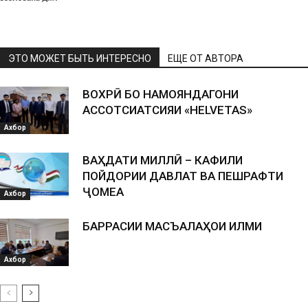
ЭТО МОЖЕТ БЫТЬ ИНТЕРЕСНО
ЕЩЕ ОТ АВТОРА
ВОХӮРӢ БО НАМОЯНДАГОНИ
АССОТСИАТСИЯИ «HELVETAS»
Ахбор
ВАҲДАТИ МИЛЛӢ – КАФИЛИ
ПОЙДОРИИ ДАВЛАТ ВА ПЕШРАФТИ
ҶОМЕА
Ахбор
БАРРАСИИ МАСЪАЛАҲОИ ИЛМИ
Ахбор