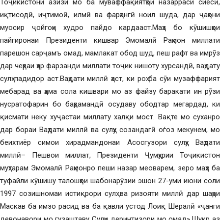
Тоҷикистони азизи мо ба муваффақиятҳои назарраси сиёсӣ,
иқтисодӣ, иҷтимоӣ, илмӣ ва фарҳангӣ ноил шуда, дар ҷаҳони
муосир ҷойгоҳи худро пайдо кардааст.Маҳз бо кӯшишҳои
пайгиронаи Президенти кишвар Эмомалӣ Раҳмон миллати
парешон сарҷамъ омад, мамлакат обод шуд, пеш рафт ва имрӯз
дар чеҳраи ҳар фарзанди миллати тоҷик нишоту хурсандӣ, ваҳдату
сулҳ падидор аст.Ваҳдати миллӣ ҳаст, ки роҳ ба сӯи музаффарият
мебарад ва ҳама сола кишвари мо аз файзу баракати ин рӯзи
нусратофарин бо баҳрамандӣ осудаву ободтар мегардад, ки
қисмати неку хуҷастаи миллату халқи мост. Вақте мо суханро
дар бораи Ваҳдати миллӣ ва сулҳу созандагӣ оѓоз мекунем, мо
беихтиёр симои хирадмандонаи Асосгузори сулҳу Ваҳдати
миллӣ– Пешвои миллат, Президенти Ҷумҳурии Тоҷикистон
муҳтарам Эмомалӣ Раҳмонро пеши назар меоварем, зеро маҳз ба
туфайли кӯшишу талошҳои шабонарӯзии эшон 27-уми июни соли
1997 созишномаи истиқрори сулҳ ва ризояти миллӣ дар шаҳри
Маскав ба имзо расид ва ба қавли устод Лоиқ Шералӣ «ҷанги
девонавори мо гузаштаву Сулҳи деринтизори мо омад».Шукр аз