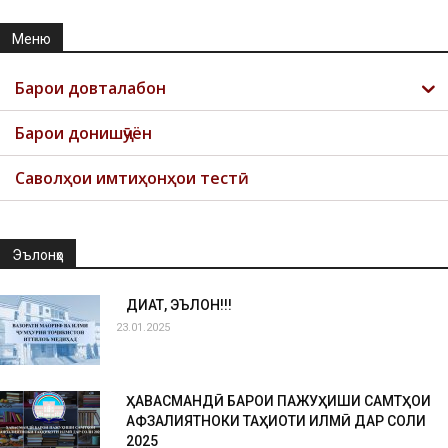
Меню
Барои довталабон
Барои донишҷӯён
Саволҳои имтиҳонҳои тестӣ
Эълонҳо
ДИҚҚАТ, ЭЪЛОН!!!
23.01.2025
ҲАВАСМАНДӢ БАРОИ ПАЖУҲИШИ САМТҲОИ
АФЗАЛИЯТНОКИ ТАҲҚИҚОТИ ИЛМӢ ДАР СОЛИ
2025