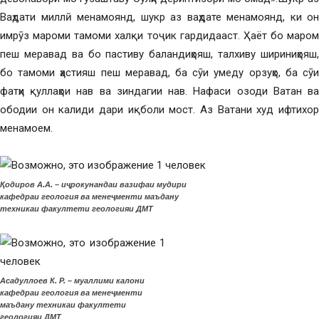
Ваҳдати миллӣ менамоянд, шукр аз ваҳдате менамоянд, ки он
имрӯз мароми тамоми халқи тоҷик гардидааст. Ҳаёт бо маром
пеш меравад ва бо пастиву баландиҳояш, талхиву шириниҳояш,
бо тамоми ҳастияш пеш меравад, ба сӯи умеду орзуҳо, ба сӯи
фатҳи қуллаҳои нав ва зиндагии нав. Нафаси озоди Ватан ва
ободии он калиди дари иқболи мост. Аз Ватани худ ифтихор
менамоем.
Қодиров А.А. – иҷрокунандаи вазифаи мудири
кафедраи геология ва менеҷменти маъдану
техникаи факултети геологияи ДМТ
Асадуллоев К. Р. – муаллими калони
кафедраи геология ва менеҷменти
маъдану техникаи факултети
геологияи ДМТ