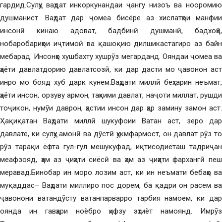
гардид.Сулҳу ваҳдат инкоркунандаи ҷангу низоъ ва нооромию
душманист. Ваҳдат дар ҷомеа бисёре аз хислатҳои манфии
инсонӣ кинаю адоват, бадбинӣ душманӣ, бадхоҳӣ,
нобаробариҳои иҷтимоӣ ва қашоқию дилшикастагиро аз байн
мебарад. Инсонҳо хушбахту хушрӯз мегарданд. Ояндаи ҷомеа ва
ҳаёти давлатдорию давлатсозӣ, ки дар дасти мо ҷавонон аст
инро мо бояд хуб дарк кунем.Ваҳдати миллӣ беҳтарин неъмат,
ҳаёти инсон, орзуву армон, таҳкими давлат, наҷоти миллат, рушди
тоҷикон, нумӯи даврон, ҳастии инсон дар ҳар замину замон аст.
Ҳақиқатан Ваҳдати миллӣ шукуфоии Ватан аст, зеро дар
давлате, ки сулҳу амонӣ ва дӯстӣ ҳукмфармост, он давлат рӯз то
рӯз тарақи ёфта гул-гул мешукуфад, иқтисодиёташ тадриҷан
меафзояд, ҳам аз ҷиҳати сиёсӣ ва ҳам аз ҷиҳати фархангӣ пеш
меравад.Бинобар ин моро лозим аст, ки ин неъмати бебаҳо ва
муқаддас– Ваҳдати миллиро пос дорем, ба қадри он расем ва
ҷавонони ватандӯсту ватанпарварро тарбия намоем, ки дар
оянда ин гавҳари ноёбро ҳифзу эҳтиёт намоянд. Имрӯз