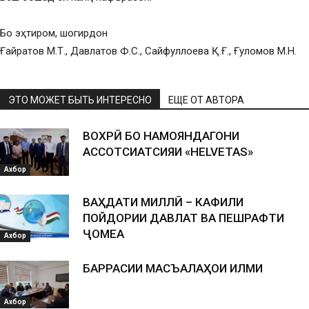
Бо эҳтиром, шогирдон
Ғайратов М.Т., Давлатов Ф.С., Сайфуллоева Қ.Ғ., Ғуломов М.Н.
ЭТО МОЖЕТ БЫТЬ ИНТЕРЕСНО
ЕЩЕ ОТ АВТОРА
ВОХӮРӢ БО НАМОЯНДАГОНИ
АССОТСИАТСИЯИ «HELVETAS»
Ахбор
ВАҲДАТИ МИЛЛӢ – КАФИЛИ
ПОЙДОРИИ ДАВЛАТ ВА ПЕШРАФТИ
ҶОМЕА
Ахбор
БАРРАСИИ МАСЪАЛАҲОИ ИЛМИ
Ахбор