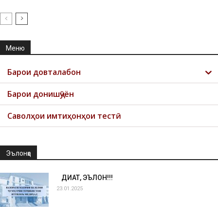
Меню
Барои довталабон
Барои донишҷӯён
Саволҳои имтиҳонҳои тестӣ
Эълонҳо
ДИҚҚАТ, ЭЪЛОН!!!
23.01.2025