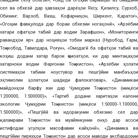
омадани селу обхезӣ», «Оид ба огоҳии бармаҳал аз омадани
сел ва обхезӣ дар ҳавзаҳои дарёҳои Яхсу, Қизилсу, Сурхоб,
Обихинг, Варзоб, Вахш, Кофарниҳон, Ширкент, Қаратоғ»,
«Огоҳии фавқулода дар бораи обхезии ногаҳонӣ», «Арзёбии
хатари офатҳои табиӣ дар водии Зарафшон», «Мониторинги
равандҳои ярч дар ноҳияҳои тобеи марказ (Нуробод, Ғарм,
Тоҷикобод, Тавилдара, Роғун», «Омодагӣ ба офатҳои табиӣ ва
коҳиш додани хатар барои ҷамоатҳое, ки дар минтақаҳои
хатарноки водии Фарғонаи Тоҷикистон», «Арзёбии ҳолати
системаҳои табиии ноустувор ва пешгӯйии манбаъҳои
эҳтимолии ҳолатҳои шадиди фалокатовар», «Динамикаи
майдонҳои барфу яхи дар Ҷумҳурии Тоҷикистон (миқёси
1:200000, 1:500000)», «Тартиб додани харитаҳои калони
экологии Ҷумҳурии Тоҷикистон (миқёси 1:50000-1:100000,
1:500000)», «Пешгӯйӣ ва идоракунии обхезию сел дар
қаламрави Тоҷикистон ва муайянкунии онҳо дар асоси
истифодаи усулҳои масофавии кайҳонӣ», «Динамика ва
пешгӯйии пиряхҳои Тоҷикистон дар асоси маводи аксбардории