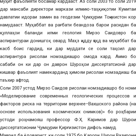
муҳит фаъолияти босамар кардааст. Аз соли 2003 то соли 2019
дар мансаби директори маркази илмию-таҳқиқотии Кумитаи
давлатии идораи замин ва геодезии Ҷумҳурии Тоҷикистон кор
намудааст. Муҳаббат ва рағбати беандоза барои расидан ба
қуллаҳои баланди илми геология Мирзо Саидовро ба
аспирантураи донишгоҳ овард. Маҳз ҷидду ҷаҳд ва муҳаббат ба
касб боис гардид, ки дар муддати се соли таҳсил дар
аспирантура рисолаи номзадиашро омода кард. Аммо бо
сабаби он ки дар он даврон Шуроҳои диссертатсионӣ дар
кишвар фаъолият намекарданд ҳимояи рисолаи номзадиаш ба
таъхир афтод.
Соли 2007 устод Мирзо Саидов рисолаи номзадиашро бо номи
«Моделирование современных геологических процессов и
факторов риска на территории верхнее–Вахшского района (на
основе использования космических снимков)» бо роҳбарии
устоди роҳнамояш профессор Ф.Ҳ. Каримов дар Шурои
диссертатсионии Ҷумҳурии Қирғизистон дифоъ намуд.
Маврид ба ёдоварист, ки соли 1975 бо Қарори Шурои Вазирони