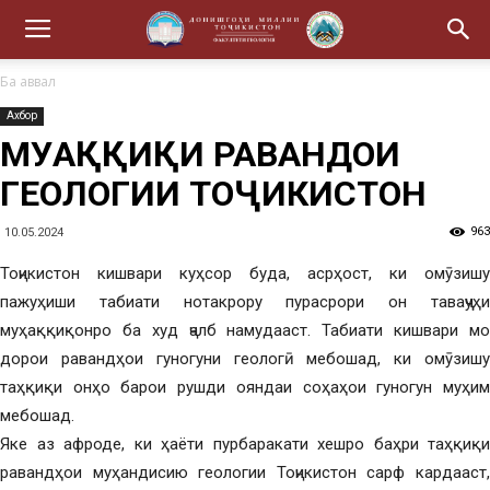
Ба аввал
Ахбор
МУҲАҚҚИҚИ РАВАНДҲОИ
ГЕОЛОГИИ ТОҶИКИСТОН
963
10.05.2024
Тоҷикистон кишвари куҳсор буда, асрҳост, ки омӯзишу
пажуҳиши табиати нотакрору пурасрори он таваҷҷуҳи
муҳаққиқонро ба худ ҷалб намудааст. Табиати кишвари мо
дорои равандҳои гуногуни геологӣ мебошад, ки омӯзишу
таҳқиқи онҳо барои рушди ояндаи соҳаҳои гуногун муҳим
мебошад.
Яке аз афроде, ки ҳаёти пурбаракати хешро баҳри таҳқиқи
равандҳои муҳандисию геологии Тоҷикистон сарф кардааст,