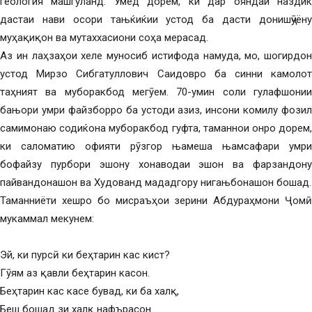
геология машѓуланд. Умед дорем, ки дар ояндаи наздик
дастаи нави осори тањќиќии устод ба дасти донишҷӯёну
муҳақиқон ва мутаххасиони соҳа мерасад.
Аз ин лаҳзаҳои хеле муносиб истифода намуда, мо, шогирдон
устод Мирзо Сибгатуллович Саидовро ба синни камолот
таҳният ва муборакбод мегӯем. 70-умин соли гулафшонии
бањори умри файзборро ба устоди азиз, инсони комилу фозил
самимонаю содиќона муборакбод гуфта, таманнои онро дорем,
ки саломатию офияти рӯзгор њамеша њамсафари умри
бофайзу пурбори эшону хонаводаи эшон ва фарзандону
пайвандонашон ва Худованд мададгору нигањбонашон бошад.
Таманниёти хешро бо мисраъҳои зерини Абдураҳмони Ҷомӣ
мукаммал мекунем:
Эй, ки пурсӣ ки беҳтарин кас кист?
Гӯям аз қавли беҳтарин касон.
Беҳтарин кас касе бувад, ки ба халқ,
Беш бошад зи халқ нафърасон.