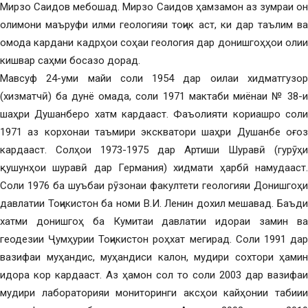
Мирзо Саидов мебошад. Мирзо Саидов ҳамзамон аз зумраи он
олимони маъруфи илми геологияи тоҷик аст, ки дар таълим ва
омода кардани кадрҳои соҳаи геология дар донишгоҳҳои олии
кишвар саҳми босазо дорад.
Мавсуф 24-уми майи соли 1954 дар оилаи хидматгузор
(хизматчӣ) ба дунё омада, соли 1971 мактаби миёнаи № 38-и
шаҳри Душанберо хатм кардааст. Фаъолияти кориашро соли
1971 аз корхонаи таъмири экскватори шаҳри Душанбе оғоз
кардааст. Солҳои 1973-1975 дар Артиши Шуравӣ (гурӯҳи
қушунҳои шуравӣ дар Германия) хидмати ҳарбӣ намудааст.
Соли 1976 ба шуъбаи рӯзонаи факултети геологияи Донишгоҳи
давлатии Тоҷикистон ба номи В.И. Ленин дохил мешавад. Баъди
хатми донишгоҳ ба Кумитаи давлатии идораи замин ва
геодезии Ҷумҳурии Тоҷикистон роҳхат мегирад. Соли 1991 дар
вазифаи муҳандис, муҳандиси калон, мудири сохтори ҳамин
идора кор кардааст. Аз ҳамон сол то соли 2003 дар вазифаи
мудири лабораторияи мониторинги аксҳои кайҳонии табиии