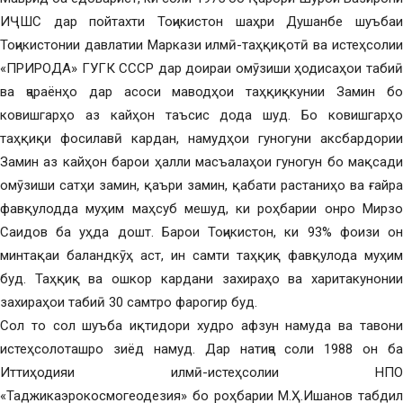
ИҶШС дар пойтахти Тоҷикистон шаҳри Душанбе шуъбаи
Тоҷикистонии давлатии Маркази илмӣ-таҳқиқотӣ ва истеҳсолии
«ПРИРОДА» ГУГК СССР дар доираи омӯзиши ҳодисаҳои табиӣ
ва ҷараёнҳо дар асоси маводҳои таҳқиқкунии Замин бо
ковишгарҳо аз кайҳон таъсис дода шуд. Бо ковишгарҳо
таҳқиқи фосилавӣ кардан, намудҳои гуногуни аксбардории
Замин аз кайҳон барои ҳалли масъалаҳои гуногун бо мақсади
омӯзиши сатҳи замин, қаъри замин, қабати растаниҳо ва ғайра
фавқулодда муҳим маҳсуб мешуд, ки роҳбарии онро Мирзо
Саидов ба уҳда дошт. Барои Тоҷикистон, ки 93% фоизи он
минтақаи баландкӯҳ аст, ин самти таҳқиқ фавқулода муҳим
буд. Таҳқиқ ва ошкор кардани захираҳо ва харитакунонии
захираҳои табиӣ 30 самтро фарогир буд.
Сол то сол шуъба иқтидори худро афзун намуда ва тавони
истеҳсолоташро зиёд намуд. Дар натиҷа соли 1988 он ба
Иттиҳодияи илмӣ-истеҳсолии НПО
«Таджикаэрокосмогеодезия» бо роҳбарии М.Ҳ.Ишанов табдил