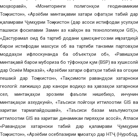
моҳворавӣ», «Мониторинги полигонҳои геодинамикии
Тоҷикистон», «Арзёбии минтақавии хатари офатҳои табиӣ дар
қаламрави Ҷумҳурии Тоҷикистон (дар асоси истифодаи усулҳои
ташхиси фосилавии Замин аз кайҳон ва технологияҳои GIS)»,
«Дастурамал оид ба тартиб додани ҳамоҳангсозии иҷозатдиҳӣ
барои истифодаи махсуси об ва тартиби танзими партовҳои
моддаҳои ифлоскунанда ба объектҳои об», «Равишҳои
минтақавӣ барои мубориза бо тӯфонҳои қум (BSP) ва хушксолӣ
дар Осиёи Марказӣ», «Арзёбии хатари офатҳои табиӣ ва огоҳии
пешакӣ дар Тоҷикистон», «Тақсимоти равандҳои хатарноки
геологӣ: лағжишҳо дар канори водиҳо ва ҳавзаҳои хатарноки
сел, минтақаҳои эрозияи фаъоли нишебиҳо, инчунин
минтақаҳои азхудкунӣ», «Таъсиси пойгоҳи иттилоотии GIS ва
харитаи тармапайдошавӣ», «Таъсиси базаи маълумотҳои
иттилоотии GIS ва харитаи динамикаи пиряхҳои асосӣ», Атласи
«Равандҳои хатарноки табиӣ дар қаламрави Ҷумҳурии
Тоҷикистон», «Арзёбии осебпазирии ҷамоатҳо дар НТҶ (Нуробод,