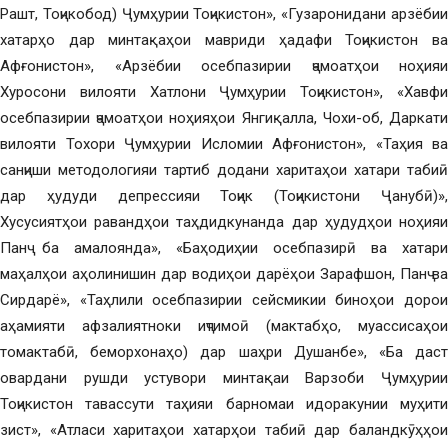
Рашт, Тоҷикобод) Ҷумҳурии Тоҷикистон», «Гузаронидани арзёбии
хатарҳо дар минтақаҳои мавриди ҳадафи Тоҷикистон ва
Афғонистон», «Арзёбии осебпазирии ҷамоатҳои ноҳияи
Хуросони вилояти Хатлони Ҷумҳурии Тоҷикистон», «Хавфи
осебпазирии ҷамоатҳои ноҳияҳои Янгиқалла, Чохи-об, Даркати
вилояти Тохори Ҷумҳурии Исломии Афғонистон», «Таҳия ва
санҷиши методологияи тартиб додани харитаҳои хатари табиӣ
дар ҳудуди депрессияи Тоҷик (Тоҷикистони Ҷанубӣ)»,
Хусусиятҳои равандҳои таҳдидкунанда дар ҳудудҳои ноҳияи
Панҷ ба амалоянда», «Баҳодиҳии осебпазирӣ ва хатари
маҳалҳои аҳолинишин дар водиҳои дарёҳои Зарафшон, Панҷ ва
Сирдарё», «Таҳлили осебпазирии сейсмикии биноҳои дорои
аҳамияти афзалиятноки иҷтимоӣ (мактабҳо, муассисаҳои
томактабӣ, беморхонаҳо) дар шаҳри Душанбе», «Ба даст
овардани рушди устувори минтақаи Варзоби Ҷумҳурии
Тоҷикистон тавассути таҳияи барномаи идоракунии муҳити
зист», «Атласи харитаҳои хатарҳои табиӣ дар баландкӯҳҳои