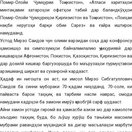
Помир-Олойи Ҷумҳурии Тоҷикистон», «Атласи харитаҳои
минтақавии хатароҳои офатҳои табиӣ дар баландкӯҳҳои
Помир-Олойи Ҷумҳуриҳои Қирғизистон ва Тоҷикистон», «Лоиҳаи
нақби неругоҳи барқи обии Сарез» ва ғайра иштирок
намудаанд.
Устод Мирзо Саидов чун олими варзидаи соҳа дар конфронсу
ҳамоишҳо ва симпозумҳои байналмилалию ҷумҳуриявӣ дар
кишварҳои Афғонистон, Покистон, Қазоқистон, Қирғизистон ва
дар дохилӣ кишвар баргузоршуда бо маърузаҳои пурмуҳтавои
арзишманд ширкат ва суханронӣ кардааст.
Ҳадаф ин нигошта он аст, ки имсол Мирзо Сибгатуллович
Саидов ба синни мубораки 70-қадам ниҳоданд. 70-соле, ки
пайваста барои таҳқиқ ва тарбияи насли наврас, омода
намудани кадрҳои ба замони имрӯз ҷавобгӯй сарф шудааст.
Айни замон устоди гиромӣ ва ҳамкасби азизи мо дар камолоти
эљодию таҳқиқ буда, бо љўшу хурўш ба тањќиќи масоили
мубрами равандҳои муҳандисӣ ва дигар масъалаҳои марбути