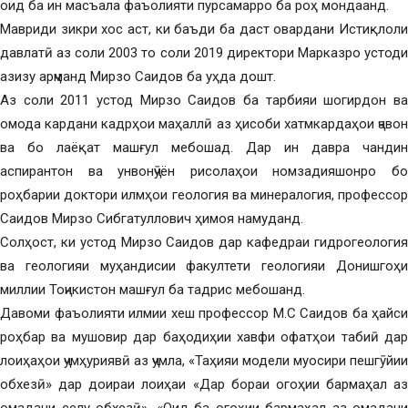
оид ба ин масъала фаъолияти пурсамарро ба роҳ мондаанд.
Мавриди зикри хос аст, ки баъди ба даст овардани Истиқлоли
давлатӣ аз соли 2003 то соли 2019 директори Марказро устоди
азизу арҷманд Мирзо Саидов ба уҳда дошт.
Аз соли 2011 устод Мирзо Саидов ба тарбияи шогирдон ва
омода кардани кадрҳои маҳаллӣ аз ҳисоби хатмкардаҳои ҷавон
ва бо лаёқат машғул мебошад. Дар ин давра чандин
аспирантон ва унвонҷӯён рисолаҳои номзадияшонро бо
роҳбарии доктори илмҳои геология ва минералогия, профессор
Саидов Мирзо Сибгатуллович ҳимоя намуданд.
Солҳост, ки устод Мирзо Саидов дар кафедраи гидрогеология
ва геологияи муҳандисии факултети геологияи Донишгоҳи
миллии Тоҷикистон машғул ба тадрис мебошанд.
Давоми фаъолияти илмии хеш профессор М.С Саидов ба ҳайси
роҳбар ва мушовир дар баҳодиҳии хавфи офатҳои табиӣ дар
лоиҳаҳои ҷумҳуриявӣ аз ҷумла, «Таҳияи модели муосири пешгӯйии
обхезӣ» дар доираи лоиҳаи «Дар бораи огоҳии бармаҳал аз