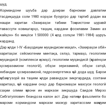
шуд.
Кормандони шуъба дар доираи барномаи давлатии
тасдиқшуда соли 1980 корҳои бузургро дар тартиб додан ва
нашри харитаи «Захираҳои табиии Тоҷикистони шуравӣ
тавассути ковишгарҳо, таҳқиқ кардани фосилавии Замин аз
кайҳон» бо миқёси 1:500000 (4 ҷилд солҳои 1981-1984) шуруъ
карданд.
Дар ҷилди I-IV «Баҳодиҳии муҳандисии маҳал», «Захираҳои обӣ»
харитаҳои: сейсмогении минтақа, селҳо, тармаҳо, геологияи
муҳандисӣ (комплекси ҷисмҳо), геологияи муҳандисӣ (ҷараёнҳои
ҳозиразамони геологӣ), обҳои зеризаминӣ, обҳои сатҳӣ,
яхбандии ҳозиразамонӣ, гидроэнергетика ҷой дода шуд. Барои
ҷобаҷогузорӣ ва таҳияи ҷилди равандҳои зикргардида, сохтани
харитаҳо, ҷой кардани онҳо дар барномаҳои махсуси геологӣ
саҳми олими ҷавони ин маркази зикршуда Саидов Мирзо
Сибгатуллович беандоза калон аст. Дар натиҷаи фаъолияти бо
мароми кормандони маркази мазкур харитасозии маҷмуии