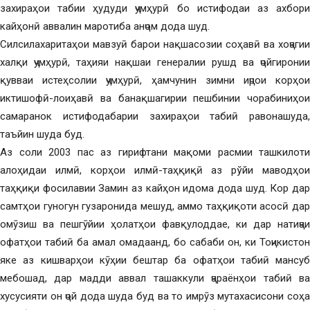
захираҳои табии ҳудуди ҷумҳурӣ бо истифодаи аз ахбори
кайҳонӣ аввалин маротиба анҷом дода шуд.
Силсилахаритаҳои мавзуӣ барои нақшасозии соҳавӣ ва хоҷагии
халқи ҷумҳурӣ, таҳияи нақшаи генералии рушд ва ҷойгиронии
қувваи истеҳсолии ҷумҳурӣ, ҳамчунин зимни иҷрои корҳои
иктишофӣ-лоиҳавӣ ва банақшагирии пешбинии чорабиниҳои
самаранок истифодабарии захираҳои табиӣ равонашуда,
таъйин шуда буд.
Аз соли 2003 пас аз гирифтани мақоми расмии ташкилоти
алоҳидаи илмӣ, корҳои илмӣ-таҳқиқӣ аз рўйи маводҳои
таҳқиқи фосилавии Замин аз кайҳон идома дода шуд. Кор дар
самтҳои гуногун гузаронида мешуд, аммо таҳқиқоти асосӣ дар
омӯзиш ва пешгӯйии ҳолатҳои фавқулоддае, ки дар натиҷаи
офатҳои табиӣ ба амал омадаанд, бо сабаби он, ки Тоҷикистон
яке аз кишварҳои кӯҳии бештар ба офатҳои табиӣ мансуб
мебошад, дар мадди аввал ташаккули ҷараёнҳои табиӣ ва
хусусияти он ҷой дода шуда буд ва то имрӯз мутахасисони соҳа