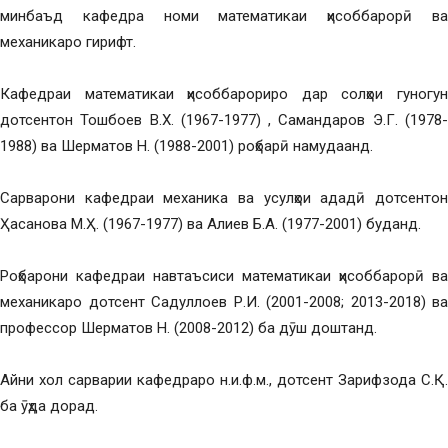
минбаъд кафедра номи математикаи ҳисоббарорӣ ва
механикаро гирифт.
Кафедраи математикаи ҳисоббарориро дар солҳои гуногун
дотсентон Тошбоев В.Х. (1967-1977) , Самандаров Э.Г. (1978-
1988) ва Шерматов Н. (1988-2001) роҳбарӣ намудаанд.
Сарварони кафедраи механика ва усулҳои ададӣ дотсентон
Ҳасанова М.Ҳ. (1967-1977) ва Алиев Б.А. (1977-2001) буданд.
Роҳбарони кафедраи навтаъсиси математикаи ҳисоббарорӣ ва
механикаро дотсент Садуллоев Р.И. (2001-2008; 2013-2018) ва
профессор Шерматов Н. (2008-2012) ба дӯш доштанд.
Айни хол сарварии кафедраро н.и.ф.м., дотсент Зарифзода С.Қ.
ба ӯҳда дорад.