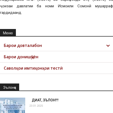
ҷоизаи давлатии ба номи Исмоили Сомонӣ мушарраф
гардидаанд.
Меню
Барои довталабон
Барои донишҷӯён
Саволҳои имтиҳонҳои тестӣ
Эълонҳо
ДИҚҚАТ, ЭЪЛОН!!!
23.01.2025