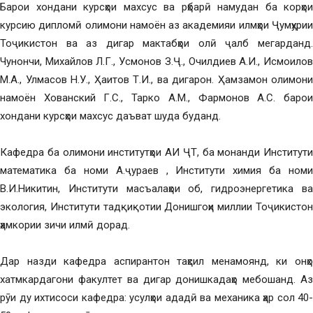
Барои хондани курсҳои махсус ва рҳбарӣ намудан ба корҳои
курсию дипломӣ олимони намоён аз академияи илмҳои Ҷумҳурии
Тоҷикистон ва аз дигар мактабҳои олӣ ҷалб мегарданд.
Чунончи, Михайлов Л.Г., Усмонов З.Ҷ., Очилдиев А.И., Исмоилов
М.А., Улмасов Н.У., Ҳаитов Т.И., ва дигарон. Ҳамзамон олимони
намоён Хованский Г.С., Тарко А.М., Фармонов А.С. барои
хондани курсҳои махсус даъват шуда буданд.
Кафедра ба олимони институтҳои АИ ҶТ, ба монанди Институти
математика ба номи А.ҷураев , Институти химия ба номи
В.И.Никитин, Институти масъалаҳои об, гидроэнергетика ва
экология, Институти тадқиқотии Донишгоҳи миллии Тоҷикистон
ҳамкории зичи илмӣ дорад.
Дар назди кафедра аспирантон таҳсил менамоянд, ки онҳо
хатмкардагони факултет ва дигар донишкадаҳо мебошанд. Аз
рӯи ду ихтисоси кафедра: усулҳои ададӣ ва механика ҳар сол 40-