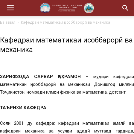
Ба аввал
Кафедраи математикаи ҳисоббарорӣ ва механика
Кафедраи математикаи ҳисоббарорӣ ва
механика
ЗАРИФЗОДА САРВАР ҚАҲРАМОН
– мудири кафедра
математикаи ҳисоббарорӣ ва механикаи Донишгоҳи миллии
Тоҷикистон, номзади илмҳои физика ва математика, дотсент.
ТАЪРИХИ КАФЕДРА
Соли 2001 ду кафедра: кафедраи математикаи амалӣ ва
кафедраи механика ва усулҳои ададӣ муттаҳид гардида,