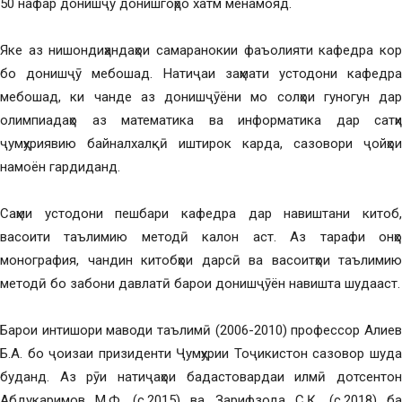
50 нафар донишҷӯ донишгоҳро хатм менамояд.
Яке аз нишондиҳандаҳои самаранокии фаъолияти кафедра кор
бо донишҷӯ мебошад. Натиҷаи заҳмати устодони кафедра
мебошад, ки чанде аз донишҷӯёни мо солҳои гуногун дар
олимпиадаҳо аз математика ва информатика дар сатҳи
ҷумҳуриявию байналхалқӣ иштирок карда, сазовори ҷойҳои
намоён гардиданд.
Саҳми устодони пешбари кафедра дар навиштани китоб,
васоити таълимию методӣ калон аст. Аз тарафи онҳо
монография, чандин китобҳои дарсӣ ва васоитҳои таълимию
методӣ бо забони давлатӣ барои донишҷӯён навишта шудааст.
Барои интишори маводи таълимӣ (2006-2010) профессор Алиев
Б.А. бо ҷоизаи призиденти Ҷумҳурии Тоҷикистон сазовор шуда
буданд. Аз рӯи натиҷаҳои бадастовардаи илмӣ дотсентон
Абдукаримов М.Ф. (с.2015) ва Зарифзода С.Қ. (с.2018) ба