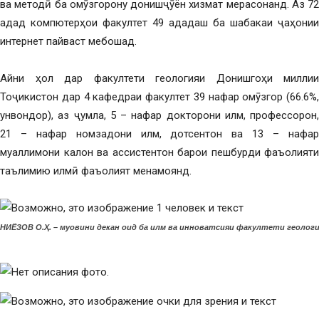
ва методӣ ба омӯзгорону донишҷӯён хизмат мерасонанд. Аз 72
адад компютерҳои факултет 49 ададаш ба шабакаи ҷаҳонии
интернет пайваст мебошад.
Айни ҳол дар факултети геологияи Донишгоҳи миллии
Тоҷикистон дар 4 кафедраи факултет 39 нафар омӯзгор (66.6%,
унвондор), аз ҷумла, 5 – нафар докторони илм, профессорон,
21 – нафар номзадони илм, дотсентон ва 13 – нафар
муаллимони калон ва ассистентон барои пешбурди фаъолияти
таълимию илмӣ фаъолият менамоянд.
НИЁЗОВ О.Ҳ. – муовини декан оид ба илм ва инноватсияи факултети геологи