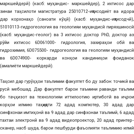
маркшейдерӣ) (касб: муҳандис- маркшейдер), 2 ихтисос дар
зинаи таҳсилоти магистратура 25010712-иқтисодиёт ва идора
дар корхонаҳо (саноати кӯҳӣ) (касб: муҳандис-иқтисодчӣ),
51010113-гидрогеология ва геологияи муҳандисӣ пиряхшиносӣ
(касб: муҳандис-геолог) ва 3 ихтисос доктор PhD, доктор аз
рӯйи ихтисос 6D061000- гидрология, захираҳои обӣ ва
гидрохимия, 6D075500- гидрогеология ва геологияи муҳандисӣ
ва 6D074900- коркарди конҳои кандиниҳои фоиданок
(амалиёти маркшейдерӣ).
Таҳсил дар гурӯҳҳои таълимии факултет бо ду забон: точикӣ ва
русӣ мебошад. Дар факултет барои таъмини раванди таълим
бо таҷҳизот ва технологияи иттилоотию иртиботӣ ва иҷрои
корҳои илмию таҳқиқоти 72 адад компютер, 30 адад дар
синфхонаи имтиҳонӣ ва 9 адад дар синфхонаи таълимӣ, 6 адад
тахтаи электронӣ ва 9 адад видеопроектор, 20 адад принтер-
сканер, насб шуда, барои пешбурди фаъолияти таълимию илмӣ