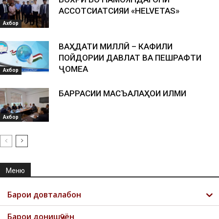
АССОТСИАТСИЯИ «HELVETAS»
Ахбор
ВАҲДАТИ МИЛЛӢ – КАФИЛИ
ПОЙДОРИИ ДАВЛАТ ВА ПЕШРАФТИ
ҶОМЕА
Ахбор
БАРРАСИИ МАСЪАЛАҲОИ ИЛМИ
Ахбор
Меню
Барои довталабон
Барои донишҷӯён