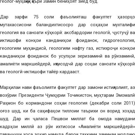
геолог-муҳаққиқи қаъри Замин бениҳоят зиёд буд.
Дар зарфи 75 соли фаъолияташ факултет ҳазорҳо
мутахассисони баландихтисосро дар соҳаҳои мухталифи
геология ва саноати кӯҳкорӣ: аксбардории геологӣ, ҷустуҷӯ ва
иктишофи конҳои канданиҳои фоиданок, гидрогеология,
геологияи муҳандисӣ, геологияи нафту газ, истихроҷи конҳои
канданиҳои фоиданок бо усулҳои зеризаминӣ ва рӯизаминӣ,
амалиёти маркшейдерӣ, иқтисодчӣ дар соҳаи саноати кӯҳкорӣ
ва геологӣ-иктишофи тайёр кардааст.
Марҳилаи нави фаъолияти факултет дар замони истиқлолият, аз
вохӯрии Президенти Ҷумҳурии Точикистон, муҳтарам Эмомалӣ
Раҳмон бо кормандони соҳаи геология (декабри соли 2011)
оғоз шуд, ки ба саҳифаҳои тиллоии таърихи он ворид хоҳад
шуд. Дар ин ҷаласа Пешвои миллат ба омода намудани
кадрҳои миллӣ аз рӯи ихтисоси «Амалиёти маркшейдерӣ»
таваҷҷуҳи хоса зоҳир намуда, барои таҳкими заминаи моддию