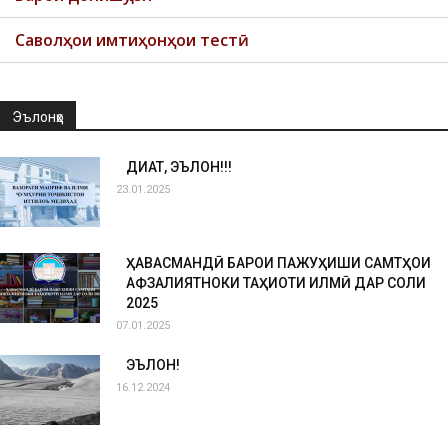
Саволҳои имтиҳонҳои тестӣ
Эълонҳо
ДИҚҚАТ, ЭЪЛОН!!!
23.01.2025
ҲАВАСМАНДӢ БАРОИ ПАЖУҲИШИ САМТҲОИ
АФЗАЛИЯТНОКИ ТАҲҚИҚОТИ ИЛМӢ ДАР СОЛИ
2025
07.01.2025
ЭЪЛОН!
16.12.2024