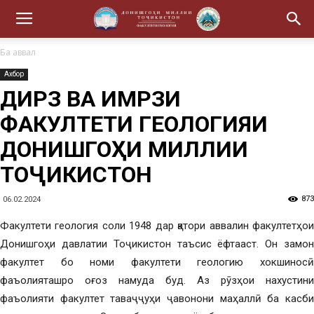
Ба аввал
Ахбор
ДИРӮЗ ВА ИМРӮЗИ
ФАКУЛТЕТИ ГЕОЛОГИЯИ
ДОНИШГОҲИ МИЛЛИИ
ТОҶИКИСТОН
873
06.02.2024
Факултети геология соли 1948 дар қатори аввалин факултетҳои
Донишгоҳи давлатии Тоҷикистон таъсис ёфтааст. Он замон
факултет бо номи факултети геологию хокшиносӣ
фаъолияташро оғоз намуда буд. Аз рӯзҳои нахустини
фаъолияти факултет таваҷҷуҳи ҷавонони маҳаллӣ ба касби