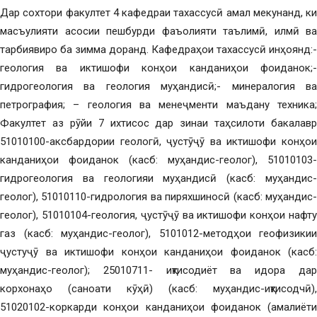
Дар сохтори факултет 4 кафедраи тахассусӣ амал мекунанд, ки
масъулияти асосии пешбурди фаъолияти таълимӣ, илмӣ ва
тарбиявиро ба зимма доранд. Кафедраҳои тахассусӣ инҳоянд:-
геология ва иктишофи конҳои канданиҳои фоиданок;-
гидрогеология ва геология муҳандисӣ;- минералогия ва
петрография; – геология ва менеҷменти маъдану техника;
Факултет аз рӯйи 7 ихтисос дар зинаи таҳсилоти бакалавр
51010100-аксбардории геологӣ, ҷустӯҷӯ ва иктишофи конҳои
канданиҳои фоиданок (касб: муҳандис-геолог), 51010103-
гидрогеология ва геологияи муҳандисӣ (касб: муҳандис-
геолог), 51010110-гидрология ва пиряхшиносӣ (касб: муҳандис-
геолог), 51010104-геология, ҷустӯҷӯ ва иктишофи конҳои нафту
газ (касб: муҳандис-геолог), 5101012-методҳои геофизикии
ҷустуҷӯ ва иктишофи конҳои канданиҳои фоиданок (касб:
муҳандис-геолог); 25010711- иқтисодиёт ва идора дар
корхонаҳо (саноати кӯҳӣ) (касб: муҳандис-иқтисодчӣ),
51020102-коркарди конҳои канданиҳои фоиданок (амалиёти