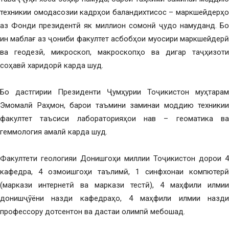
техникии омодасозии кадрҳои баландихтисос – маркшейдерҳо
аз Фонди президентӣ як миллион сомонӣ ҷудо намуданд. Бо
ин маблағ аз ҷониби факултет асбобҳои муосири маркшейдерӣ
ва геодезӣ, микроскоп, макроскопҳо ва дигар таҷҳизоти
соҳавӣ харидорӣ карда шуд.
Бо дастгирии Президенти Ҷумҳурии Тоҷикистон муҳтарам
Эмомалӣ Раҳмон, барои таъмини заминаи моддию техникии
факултет таъсиси лабораторияҳои нав – геоматика ва
геммология амалӣ карда шуд.
Факултети геологияи Донишгоҳи миллии Тоҷикистон дорои 4
кафедра, 4 озмоишгоҳи таълимӣ, 1 синфхонаи компютерӣ
(маркази интернетӣ ва маркази тестӣ), 4 маҳфили илмии
донишҷӯёни назди кафедраҳо, 4 маҳфили илмии назди
профессору дотсентон ва дастаи олимпӣ мебошад.