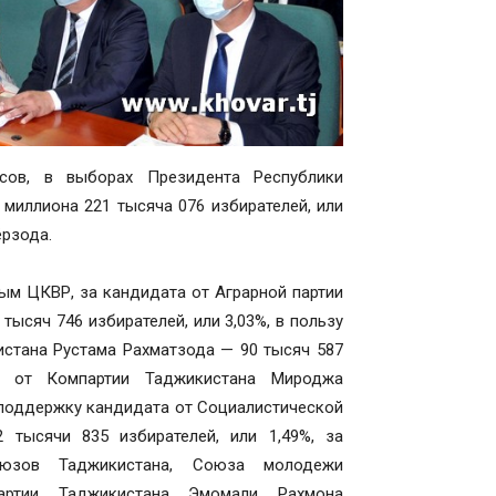
осов, в выборах Президента Республики
 миллиона 221 тысяча 076 избирателей, или
ёрзода.
ым ЦКВР, за кандидата от Аграрной партии
ысяч 746 избирателей, или 3,03%, в пользу
стана Рустама Рахматзода — 90 тысяч 587
та от Компартии Таджикистана Мироджа
в поддержку кандидата от Социалистической
тысячи 835 избирателей, или 1,49%, за
юзов Таджикистана, Союза молодежи
артии Таджикистана Эмомали Рахмона