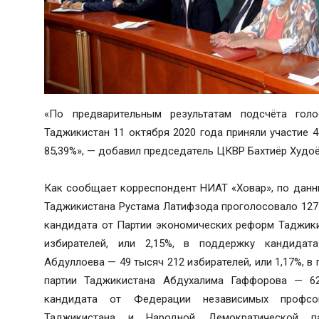
«По предварительным результатам подсчёта гол
Таджикистан 11 октября 2020 года приняли участие 4
85,39%», — добавил председатель ЦКВР Бахтиёр Худо
Как сообщает корреспондент НИАТ «Ховар», по данн
Таджикистана Рустама Латифзода проголосовало 127 т
кандидата от Партии экономических реформ Таджики
избирателей, или 2,15%, в поддержку кандида
Абдуллоева — 49 тысяч 212 избирателей, или 1,17%, 
партии Таджикистана Абдухалима Гаффорова — 62 
кандидата от Федерации независимых профсо
Таджикистана и Народной Демократической п